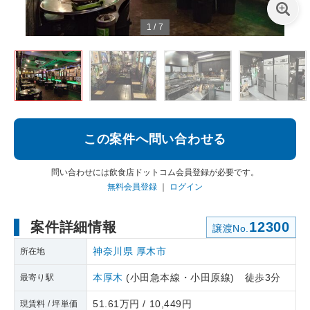
1
/
7
この案件へ問い合わせる
問い合わせには飲食店ドットコム会員登録が必要です。
無料会員登録
｜
ログイン
案件詳細情報
12300
譲渡No.
神奈川県
厚木市
所在地
本厚木
(小田急本線・小田原線) 徒歩3分
最寄り駅
51.61万円 / 10,449円
現賃料 / 坪単価