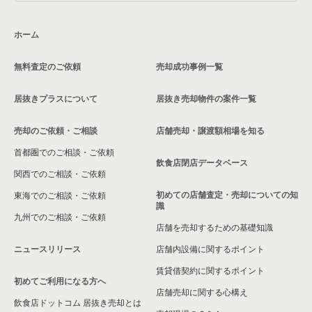
覧
神奈川県のテイクアウトの居抜き売却物件の案件一覧
ホーム
本厚木駅のその他の居抜き売却物件の案件一覧
神奈川県のお弁当・惣菜・デリの居抜き売却物件の案件一覧
無料査定のご依頼
売却成功事例一覧
神奈川県のカラオケ・パブ・スナックの居抜き売却物件の案件
一覧
居抜きプラスについて
居抜き売却物件の案件一覧
神奈川県のバーの居抜き売却物件の案件一覧
売却のご依頼・ご相談
店舗売却・譲渡額相場を知る
神奈川県の居酒屋・ダイニングバーの居抜き売却物件の案件一
首都圏でのご相談・ご依頼
覧
飲食店閉店データベース
関西でのご相談・ご依頼
神奈川県の専門料理の居抜き売却物件の案件一覧
初めての店舗査定・売却についての知
東海でのご相談・ご依頼
識
神奈川県の和食の居抜き売却物件の案件一覧
九州でのご相談・ご依頼
店舗を売却するための基礎知識
神奈川県の洋食の居抜き売却物件の案件一覧
ニュースリリース
店舗内設備に関するポイント
賃貸借契約に関するポイント
神奈川県のその他の居抜き売却物件の案件一覧
初めてご利用になる方へ
店舗売却に関する心構え
飲食店ドットコム 居抜き売却とは