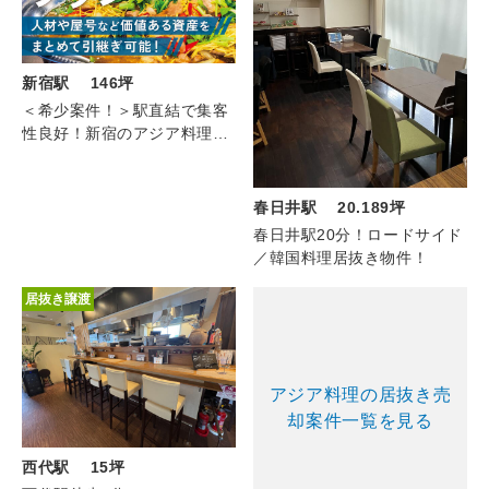
新宿駅 146坪
＜希少案件！＞駅直結で集客
性良好！新宿のアジア料理
（7F/147坪）
春日井駅 20.189坪
春日井駅20分！ロードサイド
／韓国料理居抜き物件！
居抜き譲渡
アジア料理の居抜き売
却案件一覧を見る
西代駅 15坪