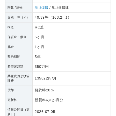
地上1階
/ 地上5階建
階数 / 建物
49.39坪
（
163.2m
）
面積 坪（㎡）
2
RC造
構造
5ヶ月
保証金・敷金
1ヶ月
礼金
5年
契約期間
350万円
希望譲渡額
共益費および管
135822円/月
理費
解約時20％
償却
新賃料の1か月分
更新料
情報公開日（更
2026-07-05
新日）