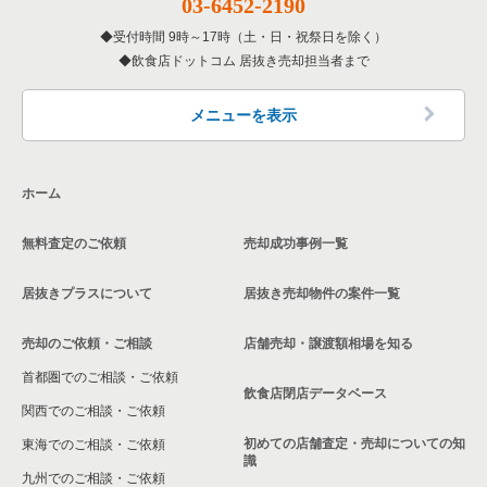
03-6452-2190
大阪府の鉄板焼き・お好み焼の居抜き売却物件の案件一覧
大阪市中央区の焼肉の居抜き売却物件の案件一覧
なんば駅のカフェの居抜き売却物件の案件一覧
近鉄日本橋駅のその他の居抜き売却物件の案件一覧
受付時間 9時～17時（土・日・祝祭日を除く）
飲食店ドットコム 居抜き売却担当者まで
大阪府のアジア料理の居抜き売却物件の案件一覧
大阪市中央区の鉄板焼き・お好み焼の居抜き売却物件の案件一
なんば駅のお弁当・惣菜・デリの居抜き売却物件の案件一覧
覧
大阪府のカフェの居抜き売却物件の案件一覧
なんば駅のカラオケ・パブ・スナックの居抜き売却物件の案件
メニューを表示
大阪市中央区のアジア料理の居抜き売却物件の案件一覧
一覧
大阪府のテイクアウトの居抜き売却物件の案件一覧
大阪市中央区のカフェの居抜き売却物件の案件一覧
なんば駅のバーの居抜き売却物件の案件一覧
ホーム
大阪府のお弁当・惣菜・デリの居抜き売却物件の案件一覧
大阪市中央区のカラオケ・パブ・スナックの居抜き売却物件の
なんば駅の居酒屋・ダイニングバーの居抜き売却物件の案件一
案件一覧
覧
無料査定のご依頼
売却成功事例一覧
大阪府のカラオケ・パブ・スナックの居抜き売却物件の案件一
覧
大阪市中央区のバーの居抜き売却物件の案件一覧
なんば駅の和食の居抜き売却物件の案件一覧
居抜きプラスについて
居抜き売却物件の案件一覧
大阪府のバーの居抜き売却物件の案件一覧
大阪市中央区の居酒屋・ダイニングバーの居抜き売却物件の案
なんば駅のその他の居抜き売却物件の案件一覧
売却のご依頼・ご相談
店舗売却・譲渡額相場を知る
件一覧
大阪府の居酒屋・ダイニングバーの居抜き売却物件の案件一覧
首都圏でのご相談・ご依頼
飲食店閉店データベース
大阪市中央区の和食の居抜き売却物件の案件一覧
大阪府の和食の居抜き売却物件の案件一覧
関西でのご相談・ご依頼
初めての店舗査定・売却についての知
東海でのご相談・ご依頼
大阪市中央区の洋食の居抜き売却物件の案件一覧
大阪府の洋食の居抜き売却物件の案件一覧
識
九州でのご相談・ご依頼