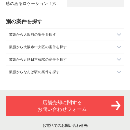
感のあるロケーション！六本
木のバー（2F-5F/61.98坪）
別の案件を探す
業態から大阪府の案件を探す
業態から大阪市中央区の案件を探す
大阪府のラーメンの居抜き売却物件の案件一覧
業態から近鉄日本橋駅の案件を探す
大阪府のフランス料理の居抜き売却物件の案件一覧
大阪市中央区のラーメンの居抜き売却物件の案件一覧
業態からなんば駅の案件を探す
大阪府のイタリア料理の居抜き売却物件の案件一覧
大阪市中央区のフランス料理の居抜き売却物件の案件一覧
近鉄日本橋駅の焼肉の居抜き売却物件の案件一覧
大阪府の中華の居抜き売却物件の案件一覧
大阪市中央区のイタリア料理の居抜き売却物件の案件一覧
近鉄日本橋駅のカフェの居抜き売却物件の案件一覧
なんば駅のフランス料理の居抜き売却物件の案件一覧
大阪府のそば・うどんの居抜き売却物件の案件一覧
大阪市中央区の中華の居抜き売却物件の案件一覧
近鉄日本橋駅のバーの居抜き売却物件の案件一覧
なんば駅のイタリア料理の居抜き売却物件の案件一覧
店舗売却に関する
お問い合わせフォーム
大阪府の寿司の居抜き売却物件の案件一覧
大阪市中央区のそば・うどんの居抜き売却物件の案件一覧
近鉄日本橋駅の居酒屋・ダイニングバーの居抜き売却物件の案
なんば駅の焼肉の居抜き売却物件の案件一覧
件一覧
大阪府の焼肉の居抜き売却物件の案件一覧
大阪市中央区の寿司の居抜き売却物件の案件一覧
なんば駅の鉄板焼き・お好み焼の居抜き売却物件の案件一覧
お電話でのお問い合わせ先
近鉄日本橋駅の和食の居抜き売却物件の案件一覧