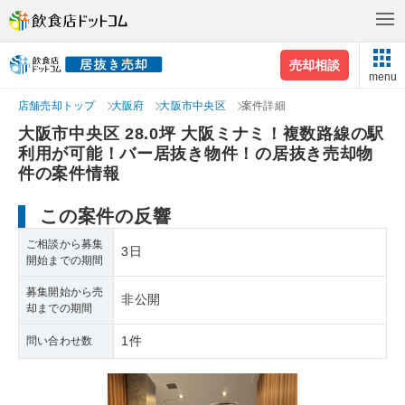
売却相談
menu
店舗売却トップ
大阪府
大阪市中央区
案件詳細
大阪市中央区 28.0坪 大阪ミナミ！複数路線の駅
利用が可能！バー居抜き物件！の居抜き売却物
件の案件情報
この案件の反響
ご相談から募集
3日
開始までの期間
募集開始から売
非公開
却までの期間
1件
問い合わせ数