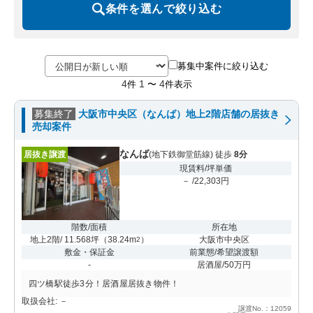
条件を選んで絞り込む
募集中案件に絞り込む
4
1
4
件
〜
件表示
募集終了
大阪市中央区（なんば）地上2階店舗の居抜き
売却案件
なんば
居抜き譲渡
(地下鉄御堂筋線) 徒歩
8分
現賃料/坪単価
－ /22,303円
階数/面積
所在地
地上2階/ 11.568坪
（
38.24m
）
大阪市中央区
2
敷金・保証金
前業態/希望譲渡額
-
居酒屋/50万円
四ツ橋駅徒歩3分！居酒屋居抜き物件！
取扱会社: －
譲渡No.：12059