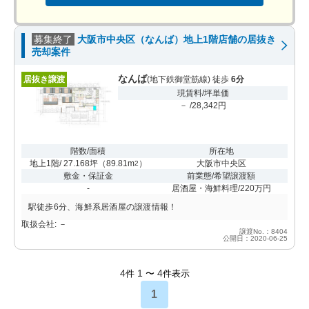
募集終了
大阪市中央区（なんば）地上1階店舗の居抜き
売却案件
なんば
居抜き譲渡
(地下鉄御堂筋線) 徒歩
6分
現賃料/坪単価
－ /28,342円
階数/面積
所在地
地上1階/ 27.168坪
（
89.81m
）
大阪市中央区
2
敷金・保証金
前業態/希望譲渡額
-
居酒屋・海鮮料理/220万円
駅徒歩6分、海鮮系居酒屋の譲渡情報！
取扱会社: －
譲渡No.：8404
公開日：2020-06-25
4
1
4
件
〜
件表示
1