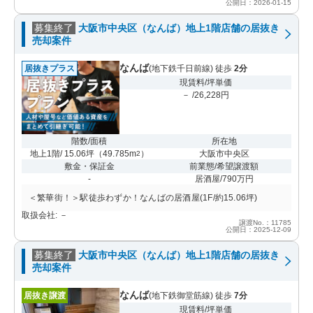
公開日：2026-01-15
募集終了
大阪市中央区（なんば）地上1階店舗の居抜き
売却案件
なんば
居抜きプラス
(地下鉄千日前線) 徒歩
2分
現賃料/坪単価
－ /26,228円
階数/面積
所在地
地上1階/ 15.06坪
（
49.785m
）
大阪市中央区
2
敷金・保証金
前業態/希望譲渡額
-
居酒屋/790万円
＜繁華街！＞駅徒歩わずか！なんばの居酒屋(1F/約15.06坪)
取扱会社: －
譲渡No.：11785
公開日：2025-12-09
募集終了
大阪市中央区（なんば）地上1階店舗の居抜き
売却案件
なんば
居抜き譲渡
(地下鉄御堂筋線) 徒歩
7分
現賃料/坪単価