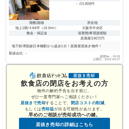
－ /15,909円
階数/面積
所在地
地上1階/ 4.84坪
（
16.0m
）
大阪市中央区
2
敷金・保証金
前業態/希望譲渡額
-
居酒屋/190万円
地下鉄堺筋線日本橋駅から徒歩1分！居酒屋居抜き物件！
取扱会社: －
譲渡No.：9126
公開日：2022-04-27
飲食店の閉店をお考えの方
物件の解約予告を出す前に、
ぜひ一度専門家へご相談ください！
居抜きで売却
することで、
閉店コストの削減
、
もしくは
売却益
が出る可能性があります。
早めのご相談が売却成功への鍵。
居抜き売却の詳細はこちら