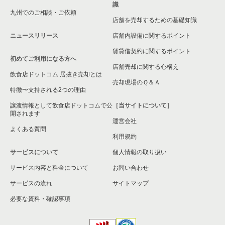
識
九州でのご相談・ご依頼
大阪市淀川区の飲食店の居抜き売却物件の案件一覧
店舗を売却するための基礎知識
ニュースリリース
店舗内設備に関するポイント
大阪市東成区の飲食店の居抜き売却物件の案件一覧
賃貸借契約に関するポイント
初めてご利用になる方へ
大阪市城東区の飲食店の居抜き売却物件の案件一覧
店舗売却に関する心構え
飲食店ドットコム 居抜き売却とは
大阪市旭区の飲食店の居抜き売却物件の案件一覧
売却現場のＱ＆Ａ
特徴〜支持される2つの理由
和泉市の飲食店の居抜き売却物件の案件一覧
譲渡情報として飲食店ドットコムで公
［当サイトについて］
開されます
運営会社
池田市の飲食店の居抜き売却物件の案件一覧
よくある質問
利用規約
大阪市東淀川区の飲食店の居抜き売却物件の案件一覧
サービスについて
個人情報の取り扱い
サービス内容と料金について
大阪市大正区の飲食店の居抜き売却物件の案件一覧
お問い合わせ
サービスの流れ
サイトマップ
堺市美原区の飲食店の居抜き売却物件の案件一覧
必要な資料・確認事項
藤井寺市の飲食店の居抜き売却物件の案件一覧