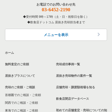
その他の居抜き売却物件の案件一覧
門真市の飲食店の居抜き売却物件の案件一覧
お電話でのお問い合わせ先
大阪府の和食の居抜き売却物件の案件一覧
03-6452-2190
寝屋川市の飲食店の居抜き売却物件の案件一覧
受付時間 9時～17時（土・日・祝祭日を除く）
大阪府の洋食の居抜き売却物件の案件一覧
飲食店ドットコム 居抜き売却担当者まで
大阪市天王寺区の飲食店の居抜き売却物件の案件一覧
大阪府のその他の居抜き売却物件の案件一覧
高石市の飲食店の居抜き売却物件の案件一覧
メニューを表示
大阪市生野区の飲食店の居抜き売却物件の案件一覧
ホーム
交野市の飲食店の居抜き売却物件の案件一覧
無料査定のご依頼
売却成功事例一覧
大阪市鶴見区の飲食店の居抜き売却物件の案件一覧
居抜きプラスについて
居抜き売却物件の案件一覧
大阪市浪速区の飲食店の居抜き売却物件の案件一覧
売却のご依頼・ご相談
店舗売却・譲渡額相場を知る
八尾市の飲食店の居抜き売却物件の案件一覧
首都圏でのご相談・ご依頼
大東市の飲食店の居抜き売却物件の案件一覧
飲食店閉店データベース
関西でのご相談・ご依頼
箕面市の飲食店の居抜き売却物件の案件一覧
初めての店舗査定・売却についての知
東海でのご相談・ご依頼