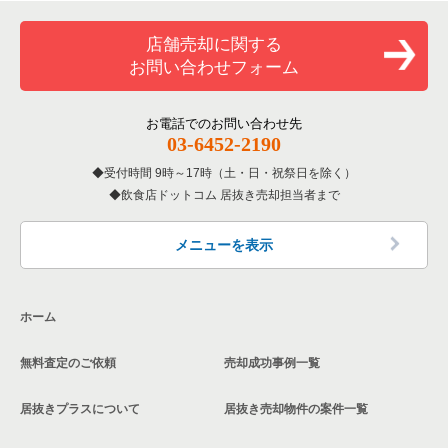
覧
和食の居抜き売却物件の案件一覧
堺市堺区の飲食店の居抜き売却物件の案件一覧
店舗売却に関する
大阪府のバーの居抜き売却物件の案件一覧
お問い合わせフォーム
洋食の居抜き売却物件の案件一覧
大阪市東住吉区の飲食店の居抜き売却物件の案件一覧
大阪府の居酒屋・ダイニングバーの居抜き売却物件の案件一覧
その他の居抜き売却物件の案件一覧
門真市の飲食店の居抜き売却物件の案件一覧
お電話でのお問い合わせ先
大阪府の和食の居抜き売却物件の案件一覧
03-6452-2190
寝屋川市の飲食店の居抜き売却物件の案件一覧
受付時間 9時～17時（土・日・祝祭日を除く）
大阪府の洋食の居抜き売却物件の案件一覧
飲食店ドットコム 居抜き売却担当者まで
大阪市天王寺区の飲食店の居抜き売却物件の案件一覧
大阪府のその他の居抜き売却物件の案件一覧
高石市の飲食店の居抜き売却物件の案件一覧
メニューを表示
大阪市生野区の飲食店の居抜き売却物件の案件一覧
ホーム
交野市の飲食店の居抜き売却物件の案件一覧
無料査定のご依頼
売却成功事例一覧
大阪市鶴見区の飲食店の居抜き売却物件の案件一覧
居抜きプラスについて
居抜き売却物件の案件一覧
大阪市浪速区の飲食店の居抜き売却物件の案件一覧