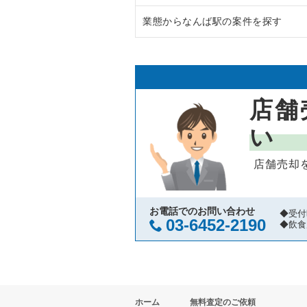
業態からなんば駅の案件を探す
大阪市中央区の飲食店の居抜き売
大阪府のラーメンの居抜き売却物
守口市の飲食店の居抜き売却物件
大阪府のフランス料理の居抜き売
なんば駅のフランス料理の居抜き
堺市北区の飲食店の居抜き売却物
大阪府のイタリア料理の居抜き売
なんば駅のイタリア料理の居抜き
店舗
堺市中区の飲食店の居抜き売却物
大阪府の中華の居抜き売却物件の
なんば駅の焼肉の居抜き売却物件
い
大阪市西区の飲食店の居抜き売却
大阪府のそば・うどんの居抜き売
なんば駅の鉄板焼き・お好み焼の
店舗売却
茨木市の飲食店の居抜き売却物件
大阪府の寿司の居抜き売却物件の
なんば駅のカフェの居抜き売却物
大阪市福島区の飲食店の居抜き売
大阪府の焼肉の居抜き売却物件の
なんば駅のお弁当・惣菜・デリの
お電話でのお問い合わせ
◆受付
03-6452-2190
◆飲食
豊中市の飲食店の居抜き売却物件
大阪府の鉄板焼き・お好み焼の居
なんば駅のカラオケ・パブ・スナ
大阪市都島区の飲食店の居抜き売
大阪府のアジア料理の居抜き売却
なんば駅のバーの居抜き売却物件
ホーム
無料査定のご依頼
大阪市阿倍野区の飲食店の居抜き
大阪府のカフェの居抜き売却物件
なんば駅の居酒屋・ダイニングバ