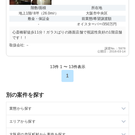
階数/面積
所在地
地上1階/ 8坪
（
26.0m
）
大阪市中央区
2
敷金・保証金
前業態/希望譲渡額
-
オイスターバー/350万円
心斎橋駅徒歩11分！ガラスばりの路面店舗で視認性良好の1階店舗
です！！
取扱会社: －
譲渡No.：5976
公開日：2016-03-14
13
1
13
件
〜
件表示
1
別の案件を探す
業態から探す
エリアから探す
ラーメンの居抜き売却物件の案件一覧
大阪府の市区町村から案件を探す
フランス料理の居抜き売却物件の案件一覧
東京23区の飲食店の居抜き売却物件の案件一覧