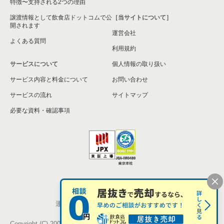
特徴〜支持される2つの理由
和泉市の飲食店の居抜き売却物件の案件一覧
譲渡情報として飲食店ドットコムで公
［当サイトについて］
開されます
運営会社
池田市の飲食店の居抜き売却物件の案件一覧
よくある質問
利用規約
大阪市東淀川区の飲食店の居抜き売却物件の案件一覧
サービスについて
個人情報の取り扱い
サービス内容と料金について
大阪市大正区の飲食店の居抜き売却物件の案件一覧
お問い合わせ
サービスの流れ
サイトマップ
堺市美原区の飲食店の居抜き売却物件の案件一覧
必要な資料・確認事項
藤井寺市の飲食店の居抜き売却物件の案件一覧
大阪市平野区の飲食店の居抜き売却物件の案件一覧
大阪市住吉区の飲食店の居抜き売却物件の案件一覧
個人情報の取扱い
お問い合わせ
柏原市の飲食店の居抜き売却物件の案件一覧
運営会社
株式会社シンクロ・フード
松原市の飲食店の居抜き売却物件の案件一覧
Copyright (C) 2005-2026 Synchro Food Co., Ltd.