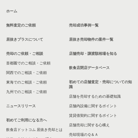
大阪市生野区の飲食店の居抜き売却物件の案件一覧
ホーム
交野市の飲食店の居抜き売却物件の案件一覧
無料査定のご依頼
売却成功事例一覧
大阪市鶴見区の飲食店の居抜き売却物件の案件一覧
居抜きプラスについて
居抜き売却物件の案件一覧
大阪市浪速区の飲食店の居抜き売却物件の案件一覧
売却のご依頼・ご相談
店舗売却・譲渡額相場を知る
八尾市の飲食店の居抜き売却物件の案件一覧
首都圏でのご相談・ご依頼
大東市の飲食店の居抜き売却物件の案件一覧
飲食店閉店データベース
関西でのご相談・ご依頼
箕面市の飲食店の居抜き売却物件の案件一覧
初めての店舗査定・売却についての知
東海でのご相談・ご依頼
識
九州でのご相談・ご依頼
大阪市淀川区の飲食店の居抜き売却物件の案件一覧
店舗を売却するための基礎知識
ニュースリリース
店舗内設備に関するポイント
大阪市東成区の飲食店の居抜き売却物件の案件一覧
賃貸借契約に関するポイント
初めてご利用になる方へ
大阪市城東区の飲食店の居抜き売却物件の案件一覧
店舗売却に関する心構え
飲食店ドットコム 居抜き売却とは
大阪市旭区の飲食店の居抜き売却物件の案件一覧
売却現場のＱ＆Ａ