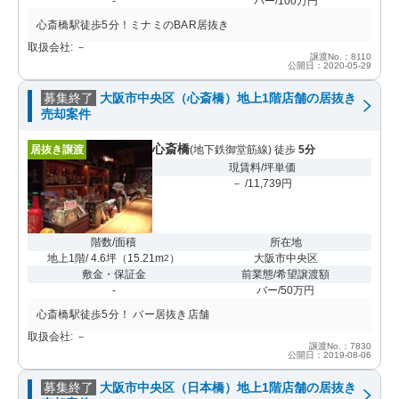
-
バー/100万円
心斎橋駅徒歩5分！ミナミのBAR居抜き
取扱会社: －
譲渡No.：8110
公開日：2020-05-29
募集終了
大阪市中央区（心斎橋）地上1階店舗の居抜き
売却案件
心斎橋
居抜き譲渡
(地下鉄御堂筋線) 徒歩
5分
現賃料/坪単価
－ /11,739円
階数/面積
所在地
地上1階/ 4.6坪
（
15.21m
）
大阪市中央区
2
敷金・保証金
前業態/希望譲渡額
-
バー/50万円
心斎橋駅徒歩5分！ バー居抜き店舗
取扱会社: －
譲渡No.：7830
公開日：2019-08-06
募集終了
大阪市中央区（日本橋）地上1階店舗の居抜き