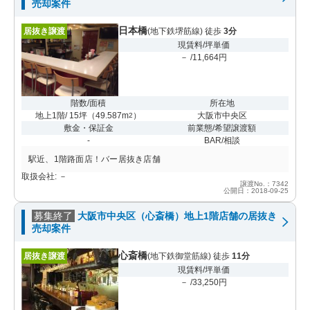
売却案件
日本橋
居抜き譲渡
(地下鉄堺筋線) 徒歩
3分
現賃料/坪単価
－ /11,664円
階数/面積
所在地
地上1階/ 15坪
（
49.587m
）
大阪市中央区
2
敷金・保証金
前業態/希望譲渡額
-
BAR/相談
駅近、1階路面店！バー居抜き店舗
取扱会社: －
譲渡No.：7342
公開日：2018-09-25
募集終了
大阪市中央区（心斎橋）地上1階店舗の居抜き
売却案件
心斎橋
居抜き譲渡
(地下鉄御堂筋線) 徒歩
11分
現賃料/坪単価
－ /33,250円