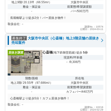
地上9階/ 20.13坪
（
66.55m
）
大阪市中央区
2
敷金・保証金
前業態/希望譲渡額
-
バー/500万円
長堀橋駅より徒歩2分！バー居抜き物件！
取扱会社: －
譲渡No.：10574
公開日：2024-03-11
募集終了
大阪市中央区（心斎橋）地上3階店舗の居抜き
売却案件
心斎橋
居抜き譲渡
(地下鉄御堂筋線) 徒歩
5分
現賃料/坪単価
－ /9,306円
階数/面積
所在地
地上3階/ 29.55坪
（
97.686m
）
大阪市中央区
2
敷金・保証金
前業態/希望譲渡額
-
カフェバー/440万円
心斎橋駅より徒歩5分！カフェ居抜き物件！
取扱会社: －
譲渡No.：10216
公開日：2024-02-29