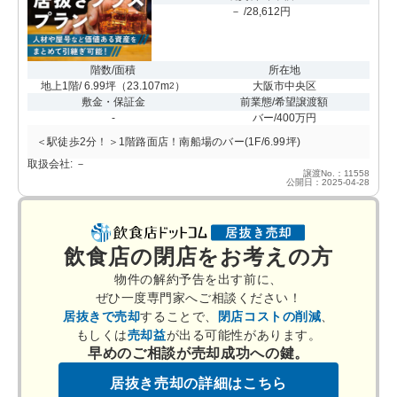
－ /28,612円
階数/面積
所在地
地上1階/ 6.99坪
（
23.107m
）
大阪市中央区
2
敷金・保証金
前業態/希望譲渡額
-
バー/400万円
＜駅徒歩2分！＞1階路面店！南船場のバー(1F/6.99坪)
取扱会社: －
譲渡No.：11558
公開日：2025-04-28
飲食店の閉店をお考えの方
物件の解約予告を出す前に、
ぜひ一度専門家へご相談ください！
居抜きで売却
することで、
閉店コストの削減
、
もしくは
売却益
が出る可能性があります。
早めのご相談が売却成功への鍵。
居抜き売却の詳細はこちら