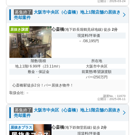
公開日：2026-03-24
募集終了
大阪市中央区（心斎橋）地上1階店舗の居抜き
売却案件
心斎橋
居抜き譲渡
(地下鉄長堀鶴見緑地線) 徒歩
2分
現賃料/坪単価
－ /36,195円
階数/面積
所在地
地上1階/ 6.99坪
（
23.11m
）
大阪市中央区
2
敷金・保証金
前業態/希望譲渡額
-
バー/250万円
心斎橋駅徒歩2分！バー居抜き物件！
取扱会社: －
譲渡No.：11670
公開日：2025-06-11
募集終了
大阪市中央区（心斎橋）地上1階店舗の居抜き
売却案件
心斎橋
居抜きプラス
(地下鉄御堂筋線) 徒歩
2分
現賃料/坪単価