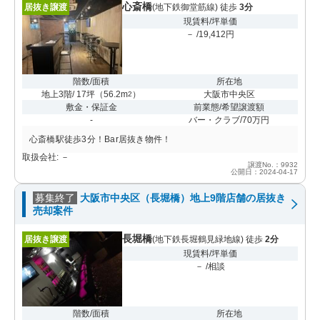
心斎橋
居抜き譲渡
(地下鉄御堂筋線) 徒歩
3分
現賃料/坪単価
－ /19,412円
階数/面積
所在地
地上3階/ 17坪
（
56.2m
）
大阪市中央区
2
敷金・保証金
前業態/希望譲渡額
-
バー・クラブ/70万円
心斎橋駅徒歩3分！Bar居抜き物件！
取扱会社: －
譲渡No.：9932
公開日：2024-04-17
募集終了
大阪市中央区（長堀橋）地上9階店舗の居抜き
売却案件
長堀橋
居抜き譲渡
(地下鉄長堀鶴見緑地線) 徒歩
2分
現賃料/坪単価
－ /相談
階数/面積
所在地