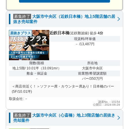
募集終了
大阪市中央区（近鉄日本橋）地上5階店舗の居
抜き売却案件
近鉄日本橋
居抜きプラス
(近鉄難波線) 徒歩
4分
現賃料/坪単価
－ /13,487円
階数/面積
所在地
地上5階/ 10.01坪
（
33.091m
）
大阪市中央区
2
敷金・保証金
前業態/希望譲渡額
-
バー/350万円
＜商店街近く！＞ソファー席・カウンター席あり！日本橋のバー
(5F/10.01坪)
取扱会社: －
譲渡No.：10154
公開日：2024-06-29
募集終了
大阪市中央区（心斎橋）地上3階店舗の居抜き
売却案件