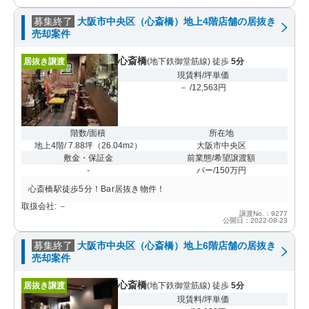
募集終了
大阪市中央区（心斎橋）地上4階店舗の居抜き
売却案件
心斎橋
居抜き譲渡
(地下鉄御堂筋線) 徒歩
5分
現賃料/坪単価
－ /12,563円
階数/面積
所在地
地上4階/ 7.88坪
（
26.04m
）
大阪市中央区
2
敷金・保証金
前業態/希望譲渡額
-
バー/150万円
心斎橋駅徒歩5分！Bar居抜き物件！
取扱会社: －
譲渡No.：9277
公開日：2022-08-23
募集終了
大阪市中央区（心斎橋）地上6階店舗の居抜き
売却案件
心斎橋
居抜き譲渡
(地下鉄御堂筋線) 徒歩
5分
現賃料/坪単価