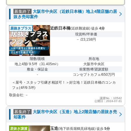
募集終了
大阪市中央区（近鉄日本橋）地上4階店舗の居
抜き売却案件
近鉄日本橋
居抜きプラス
(近鉄難波線) 徒歩
4分
現賃料/坪単価
－ /23,158円
階数/面積
所在地
地上4階/ 9.5坪
（
31.405m
）
大阪市中央区
2
敷金・保証金
前業態/希望譲渡額
-
コンセプトカフェ/650万円
＜屋号・スタッフ引継ぎ相談可！＞好立地！近鉄日本橋のコンカ
フェ(4F/9.5坪)
取扱会社: －
譲渡No.：10542
公開日：2024-07-31
募集終了
大阪市中央区（玉造）地上2階店舗の居抜き売
却案件
玉造
居抜き譲渡
(地下鉄長堀鶴見緑地線) 徒歩
5分