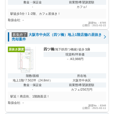
敷金・保証金
前業態/希望譲渡額
-
カフェ/
駅徒歩5分！1-2階、カフェ居抜き！
取扱会社: －
譲渡No.：8785
公開日：2021-02-22
募集終了
大阪市中央区（四ツ橋）地上1階店舗の居抜き
売却案件
四ツ橋
居抜き譲渡
(地下鉄四つ橋線) 徒歩
1分
現賃料/坪単価
－ /43,988円
階数/面積
所在地
地上1階/ 7.502坪
（
24.8m
）
大阪市中央区
2
敷金・保証金
前業態/希望譲渡額
-
カフェ/250万円
駅近！商店街、1階路面店！
取扱会社: －
譲渡No.：8346
公開日：2021-02-11