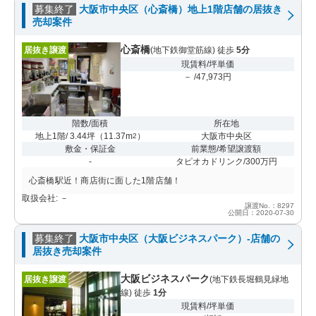
募集終了
大阪市中央区（心斎橋）地上1階店舗の居抜き
売却案件
心斎橋
居抜き譲渡
(地下鉄御堂筋線) 徒歩
5分
現賃料/坪単価
－ /47,973円
階数/面積
所在地
地上1階/ 3.44坪
（
11.37m
）
大阪市中央区
2
敷金・保証金
前業態/希望譲渡額
-
タピオカドリンク/300万円
心斎橋駅近！商店街に面した1階店舗！
取扱会社: －
譲渡No.：8297
公開日：2020-07-30
募集終了
大阪市中央区（大阪ビジネスパーク）-店舗の
居抜き売却案件
大阪ビジネスパーク
居抜き譲渡
(地下鉄長堀鶴見緑地
線) 徒歩
1分
現賃料/坪単価