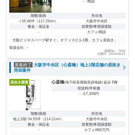
－ /相談
階数/面積
所在地
-/ 35.46坪
（
117.25m
）
大阪市中央区
2
敷金・保証金
前業態/希望譲渡額
-
カフェ/相談
大阪ビジネスパーク駅すぐ。オフィスビル1階、カフェ居抜き。
取扱会社: －
譲渡No.：7932
公開日：2019-08-27
募集終了
大阪市中央区（心斎橋）地上1階店舗の居抜き
売却案件
心斎橋
居抜き譲渡
(地下鉄長堀鶴見緑地線) 徒歩
7分
現賃料/坪単価
－ /17,309円
階数/面積
所在地
地上1階/ 34.55坪
（
114.21m
）
大阪市中央区
2
敷金・保証金
前業態/希望譲渡額
-
カフェ/980万円