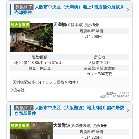
募集終了
大阪市中央区（天満橋）地上1階店舗の居抜き
売却案件
天満橋
居抜き譲渡
(京阪本線) 徒歩
8分
現賃料/坪単価
－ /14,298円
階数/面積
所在地
地上1階/ 28.85坪
（
95.37m
）
大阪市中央区
2
敷金・保証金
前業態/希望譲渡額
-
カフェ/800万円
天満橋駅徒歩8分！カフェ居抜き物件！
取扱会社: －
譲渡No.：12247
公開日：2026-05-26
募集終了
大阪市中央区（大阪難波）地上3階店舗の居抜
き売却案件
大阪難波
居抜き譲渡
(近鉄難波線) 徒歩
5分
現賃料/坪単価
－ /14,325円