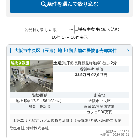
条件を選んで絞り込む
募集中案件に絞り込む
10
1
10
件
〜
件表示
大阪市中央区（玉造）地上1階店舗の居抜き売却案件
玉造
居抜き譲渡
(地下鉄長堀鶴見緑地線) 徒歩
2分
現賃料/坪単価
38.5万円
/22,647円
階数/面積
所在地
地上1階/ 17坪
（
56.198m
）
大阪市中央区
2
敷金・保証金
前業態/希望譲渡額
カフェ/100万円
玉造エリア駅近カフェ居抜き店舗！！長堀通り沿い1階路面店舗！
取扱会社: 添縁株式会社
譲渡No.：12361
公開日：2026-07-21