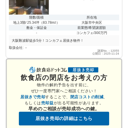
階数/面積
所在地
地上3階/ 25.34坪
（
83.78m
）
大阪市中央区
2
敷金・保証金
前業態/希望譲渡額
-
コンカフェ/300万円
大阪難波駅徒歩5分！コンカフェ居抜き物件！
取扱会社: －
譲渡No.：12055
公開日：2025-11-24
飲食店の閉店をお考えの方
物件の解約予告を出す前に、
ぜひ一度専門家へご相談ください！
居抜きで売却
することで、
閉店コストの削減
、
もしくは
売却益
が出る可能性があります。
早めのご相談が売却成功への鍵。
居抜き売却の詳細はこちら