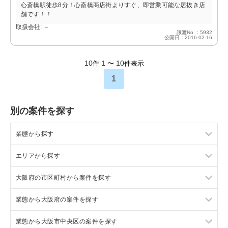
心斎橋駅徒歩8分！心斎橋商店街よりすぐ、即営業可能な居抜き店
舗です！！
取扱会社: －
譲渡No.：5932
公開日：2016-02-16
10
1
10
件
〜
件表示
1
別の案件を探す
業態から探す
エリアから探す
ラーメンの居抜き売却物件の案件一覧
大阪府の市区町村から案件を探す
フランス料理の居抜き売却物件の案件一覧
東京23区の飲食店の居抜き売却物件の案件一覧
業態から大阪府の案件を探す
イタリア料理の居抜き売却物件の案件一覧
東京都下の飲食店の居抜き売却物件の案件一覧
大阪市北区の飲食店の居抜き売却物件の案件一覧
業態から大阪市中央区の案件を探す
中華の居抜き売却物件の案件一覧
千葉県の飲食店の居抜き売却物件の案件一覧
大阪市中央区の飲食店の居抜き売却物件の案件一覧
大阪府のラーメンの居抜き売却物件の案件一覧