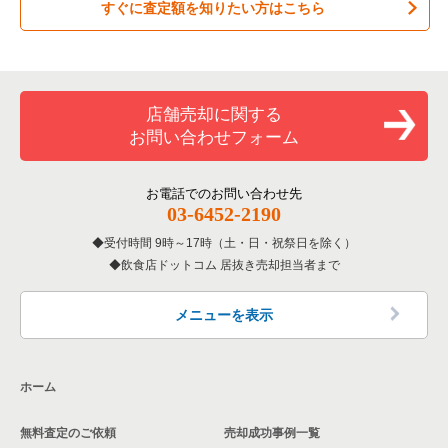
すぐに査定額を知りたい方はこちら
居酒屋・ダイニングバーの居抜き売却物件の案件一覧
吹田市の飲食店の居抜き売却物件の案件一覧
大阪府のお弁当・惣菜・デリの居抜き売却物件の案件一覧
大阪市中央区のカラオケ・パブ・スナックの居抜き売却物件の
案件一覧
専門料理の居抜き売却物件の案件一覧
大阪市西成区の飲食店の居抜き売却物件の案件一覧
大阪府のカラオケ・パブ・スナックの居抜き売却物件の案件一
覧
大阪市中央区のバーの居抜き売却物件の案件一覧
和食の居抜き売却物件の案件一覧
堺市堺区の飲食店の居抜き売却物件の案件一覧
店舗売却に関する
大阪府のバーの居抜き売却物件の案件一覧
大阪市中央区の居酒屋・ダイニングバーの居抜き売却物件の案
お問い合わせフォーム
洋食の居抜き売却物件の案件一覧
大阪市東住吉区の飲食店の居抜き売却物件の案件一覧
件一覧
大阪府の居酒屋・ダイニングバーの居抜き売却物件の案件一覧
その他の居抜き売却物件の案件一覧
門真市の飲食店の居抜き売却物件の案件一覧
お電話でのお問い合わせ先
大阪市中央区の和食の居抜き売却物件の案件一覧
大阪府の和食の居抜き売却物件の案件一覧
03-6452-2190
寝屋川市の飲食店の居抜き売却物件の案件一覧
大阪市中央区の洋食の居抜き売却物件の案件一覧
受付時間 9時～17時（土・日・祝祭日を除く）
大阪府の洋食の居抜き売却物件の案件一覧
飲食店ドットコム 居抜き売却担当者まで
大阪市天王寺区の飲食店の居抜き売却物件の案件一覧
大阪市中央区のその他の居抜き売却物件の案件一覧
大阪府のその他の居抜き売却物件の案件一覧
高石市の飲食店の居抜き売却物件の案件一覧
メニューを表示
大阪市生野区の飲食店の居抜き売却物件の案件一覧
ホーム
交野市の飲食店の居抜き売却物件の案件一覧
無料査定のご依頼
売却成功事例一覧
大阪市鶴見区の飲食店の居抜き売却物件の案件一覧