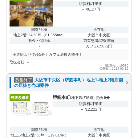
現賃料/坪単価
－ /8,127円
階数/面積
所在地
地上2階/ 24.61坪
（
81.355m
）
大阪市中央区
2
敷金・保証金
前業態/希望譲渡額
-
カフェ/150万円
玉造駅より徒歩5分！カフェ居抜き物件！
取扱会社: －
譲渡No.：10580
公開日：2024-03-12
募集終了
大阪市中央区（堺筋本町）地上1-地上2階店舗
の居抜き売却案件
堺筋本町
居抜き譲渡
(地下鉄堺筋線) 徒歩
5分
現賃料/坪単価
－ /12,222円
階数/面積
所在地
地上1-地上2階/ 36坪
（
119.01m
）
大阪市中央区
2