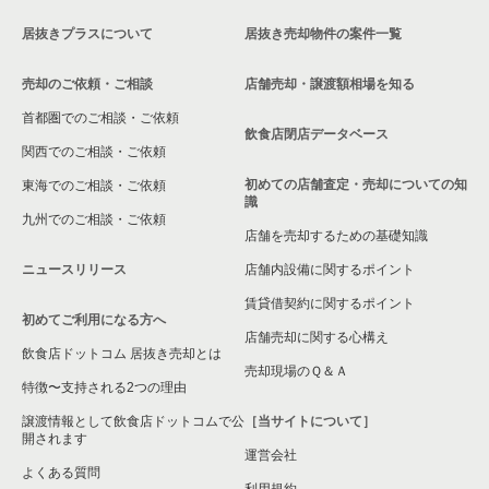
居抜きプラスについて
居抜き売却物件の案件一覧
大阪市浪速区の飲食店の居抜き売却物件の案件一覧
売却のご依頼・ご相談
店舗売却・譲渡額相場を知る
八尾市の飲食店の居抜き売却物件の案件一覧
首都圏でのご相談・ご依頼
大東市の飲食店の居抜き売却物件の案件一覧
飲食店閉店データベース
関西でのご相談・ご依頼
箕面市の飲食店の居抜き売却物件の案件一覧
初めての店舗査定・売却についての知
東海でのご相談・ご依頼
識
九州でのご相談・ご依頼
大阪市淀川区の飲食店の居抜き売却物件の案件一覧
店舗を売却するための基礎知識
ニュースリリース
店舗内設備に関するポイント
大阪市東成区の飲食店の居抜き売却物件の案件一覧
賃貸借契約に関するポイント
初めてご利用になる方へ
大阪市城東区の飲食店の居抜き売却物件の案件一覧
店舗売却に関する心構え
飲食店ドットコム 居抜き売却とは
大阪市旭区の飲食店の居抜き売却物件の案件一覧
売却現場のＱ＆Ａ
特徴〜支持される2つの理由
和泉市の飲食店の居抜き売却物件の案件一覧
譲渡情報として飲食店ドットコムで公
［当サイトについて］
開されます
運営会社
池田市の飲食店の居抜き売却物件の案件一覧
よくある質問
利用規約