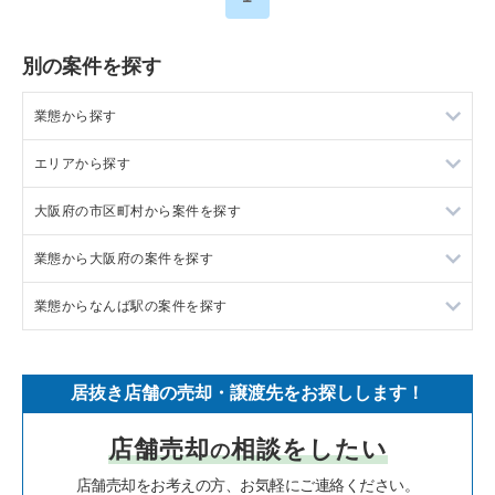
別の案件を探す
業態から探す
エリアから探す
ラーメンの居抜き売却物件の案件一覧
大阪府の市区町村から案件を探す
フランス料理の居抜き売却物件の案件一覧
東京23区の飲食店の居抜き売却物件の案件一覧
業態から大阪府の案件を探す
イタリア料理の居抜き売却物件の案件一覧
東京都下の飲食店の居抜き売却物件の案件一覧
大阪市北区の飲食店の居抜き売却物件の案件一覧
業態からなんば駅の案件を探す
中華の居抜き売却物件の案件一覧
千葉県の飲食店の居抜き売却物件の案件一覧
大阪市中央区の飲食店の居抜き売却物件の案件一覧
大阪府のラーメンの居抜き売却物件の案件一覧
そば・うどんの居抜き売却物件の案件一覧
埼玉県の飲食店の居抜き売却物件の案件一覧
守口市の飲食店の居抜き売却物件の案件一覧
大阪府のフランス料理の居抜き売却物件の案件一覧
なんば駅のフランス料理の居抜き売却物件の案件一覧
居抜き店舗の売却・譲渡先をお探しします！
寿司の居抜き売却物件の案件一覧
神奈川県の飲食店の居抜き売却物件の案件一覧
堺市北区の飲食店の居抜き売却物件の案件一覧
大阪府のイタリア料理の居抜き売却物件の案件一覧
なんば駅のイタリア料理の居抜き売却物件の案件一覧
店舗売却
相談をしたい
の
焼肉の居抜き売却物件の案件一覧
大阪府の飲食店の居抜き売却物件の案件一覧
堺市中区の飲食店の居抜き売却物件の案件一覧
大阪府の中華の居抜き売却物件の案件一覧
なんば駅の焼肉の居抜き売却物件の案件一覧
店舗売却をお考えの方、お気軽にご連絡ください。