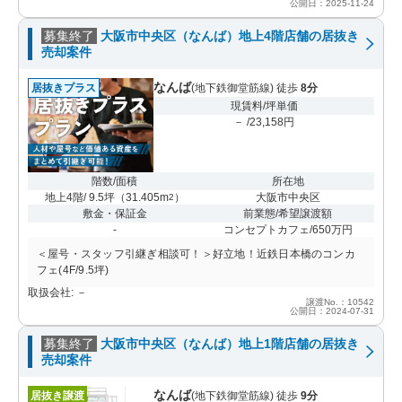
公開日：2025-11-24
募集終了
大阪市中央区（なんば）地上4階店舗の居抜き
売却案件
なんば
居抜きプラス
(地下鉄御堂筋線) 徒歩
8分
現賃料/坪単価
－ /23,158円
階数/面積
所在地
地上4階/ 9.5坪
（
31.405m
）
大阪市中央区
2
敷金・保証金
前業態/希望譲渡額
-
コンセプトカフェ/650万円
＜屋号・スタッフ引継ぎ相談可！＞好立地！近鉄日本橋のコンカ
フェ(4F/9.5坪)
取扱会社: －
譲渡No.：10542
公開日：2024-07-31
募集終了
大阪市中央区（なんば）地上1階店舗の居抜き
売却案件
なんば
居抜き譲渡
(地下鉄御堂筋線) 徒歩
9分