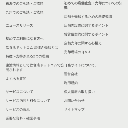
箕面市の飲食店の居抜き売却物件の案件一覧
初めての店舗査定・売却についての知
東海でのご相談・ご依頼
識
九州でのご相談・ご依頼
大阪市淀川区の飲食店の居抜き売却物件の案件一覧
店舗を売却するための基礎知識
ニュースリリース
店舗内設備に関するポイント
大阪市東成区の飲食店の居抜き売却物件の案件一覧
賃貸借契約に関するポイント
初めてご利用になる方へ
大阪市城東区の飲食店の居抜き売却物件の案件一覧
店舗売却に関する心構え
飲食店ドットコム 居抜き売却とは
大阪市旭区の飲食店の居抜き売却物件の案件一覧
売却現場のＱ＆Ａ
特徴〜支持される2つの理由
和泉市の飲食店の居抜き売却物件の案件一覧
譲渡情報として飲食店ドットコムで公
［当サイトについて］
開されます
運営会社
池田市の飲食店の居抜き売却物件の案件一覧
よくある質問
利用規約
大阪市東淀川区の飲食店の居抜き売却物件の案件一覧
サービスについて
個人情報の取り扱い
サービス内容と料金について
大阪市大正区の飲食店の居抜き売却物件の案件一覧
お問い合わせ
サービスの流れ
サイトマップ
堺市美原区の飲食店の居抜き売却物件の案件一覧
必要な資料・確認事項
藤井寺市の飲食店の居抜き売却物件の案件一覧