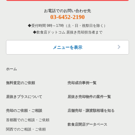
大阪府の居酒屋・ダイニングバーの居抜き売却物件の案件一覧
その他の居抜き売却物件の案件一覧
門真市の飲食店の居抜き売却物件の案件一覧
お電話でのお問い合わせ先
大阪府の和食の居抜き売却物件の案件一覧
03-6452-2190
寝屋川市の飲食店の居抜き売却物件の案件一覧
受付時間 9時～17時（土・日・祝祭日を除く）
大阪府の洋食の居抜き売却物件の案件一覧
飲食店ドットコム 居抜き売却担当者まで
大阪市天王寺区の飲食店の居抜き売却物件の案件一覧
大阪府のその他の居抜き売却物件の案件一覧
高石市の飲食店の居抜き売却物件の案件一覧
メニューを表示
大阪市生野区の飲食店の居抜き売却物件の案件一覧
ホーム
交野市の飲食店の居抜き売却物件の案件一覧
無料査定のご依頼
売却成功事例一覧
大阪市鶴見区の飲食店の居抜き売却物件の案件一覧
居抜きプラスについて
居抜き売却物件の案件一覧
大阪市浪速区の飲食店の居抜き売却物件の案件一覧
売却のご依頼・ご相談
店舗売却・譲渡額相場を知る
八尾市の飲食店の居抜き売却物件の案件一覧
首都圏でのご相談・ご依頼
大東市の飲食店の居抜き売却物件の案件一覧
飲食店閉店データベース
関西でのご相談・ご依頼