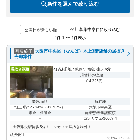
条件を選んで絞り込む
募集中案件に絞り込む
4
1
4
件
〜
件表示
募集終了
大阪市中央区（なんば）地上3階店舗の居抜き
売却案件
なんば
居抜き譲渡
(地下鉄四つ橋線) 徒歩
6分
現賃料/坪単価
－ /14,325円
階数/面積
所在地
地上3階/ 25.34坪
（
83.78m
）
大阪市中央区
2
敷金・保証金
前業態/希望譲渡額
-
コンカフェ/300万円
大阪難波駅徒歩5分！コンカフェ居抜き物件！
取扱会社: －
譲渡No.：12055