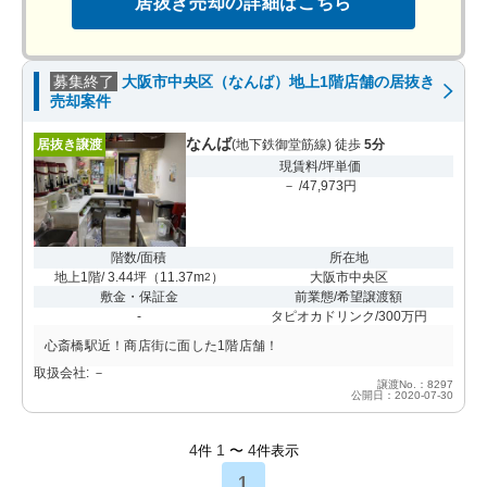
居抜き売却の詳細はこちら
募集終了
大阪市中央区（なんば）地上1階店舗の居抜き
売却案件
なんば
居抜き譲渡
(地下鉄御堂筋線) 徒歩
5分
現賃料/坪単価
－ /47,973円
階数/面積
所在地
地上1階/ 3.44坪
（
11.37m
）
大阪市中央区
2
敷金・保証金
前業態/希望譲渡額
-
タピオカドリンク/300万円
心斎橋駅近！商店街に面した1階店舗！
取扱会社: －
譲渡No.：8297
公開日：2020-07-30
4
1
4
件
〜
件表示
1