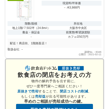
現賃料/坪単価
－ /43,988円
階数/面積
所在地
地上1階/ 7.502坪
（
24.8m
）
大阪市中央区
2
敷金・保証金
前業態/希望譲渡額
-
カフェ/250万円
駅近！商店街、1階路面店！
取扱会社: －
譲渡No.：8346
公開日：2021-02-11
飲食店の閉店をお考えの方
物件の解約予告を出す前に、
ぜひ一度専門家へご相談ください！
居抜きで売却
することで、
閉店コストの削減
、
もしくは
売却益
が出る可能性があります。
早めのご相談が売却成功への鍵。