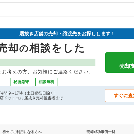
却物件の案件一覧
件の案件一覧
の案件一覧
却物件の案件一覧
売却物件の案件一覧
居抜き店舗の売却・譲渡先をお探しします！
件の案件一覧
却物件の案件一覧
抜き売却物件の案件一覧
売却
相談をした
の
件の案件一覧
案件一覧
抜き売却物件の案件一覧
物件の案件一覧
却物件の案件一覧
物件の案件一覧
売却
をお考えの方、お気軽にご連絡ください。
の案件一覧
案件一覧
抜き売却物件の案件一覧
秘密厳守
相談無料
却物件の案件一覧
案件一覧
物件の案件一覧
時間 9～17時（土日祝祭日除く）
すぐに査
店ドットコム 居抜き売却担当者まで
の案件一覧
抜き売却物件の案件一覧
物件の案件一覧
却物件の案件一覧
物件の案件一覧
焼の居抜き売却物件の案件一覧
初めてご利用になる方へ
売却成功事例一覧
売却物件の案件一覧
の案件一覧
き売却物件の案件一覧