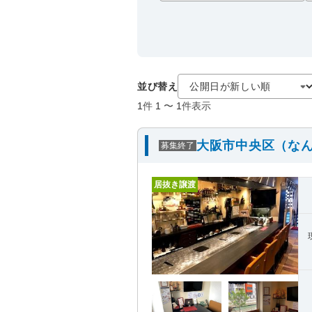
並び替え
1
件
1
〜
1
件表示
大阪市中央区（なん
募集終了
居抜き譲渡