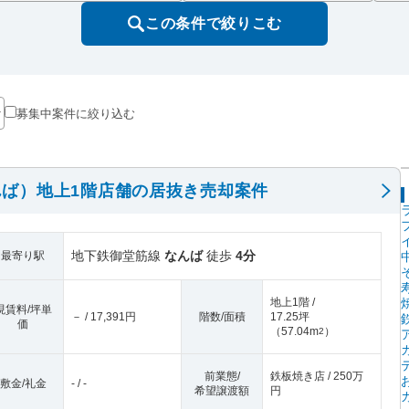
この条件で絞りこむ
募集中案件に絞り込む
ば）地上1階店舗の居抜き売却案件
地下鉄御堂筋線
なんば
徒歩
4分
最寄り駅
地上1階 /
現賃料/坪単
－ / 17,391円
階数/面積
17.25坪
価
（
57.04m
）
2
前業態/
鉄板焼き店 / 250万
敷金/礼金
- / -
希望譲渡額
円