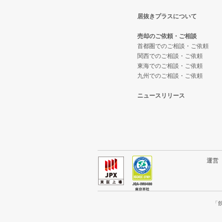
居抜きプラスについて
東大阪市の飲食店の居抜き売却物
大阪府のテイクアウトの居抜き売
大阪市中央区のカフェの居抜き売
売却のご依頼・ご相談
吹田市の飲食店の居抜き売却物件
大阪府のお弁当・惣菜・デリの居
大阪市中央区のカラオケ・パブ・
首都圏でのご相談・ご依頼
関西でのご相談・ご依頼
東海でのご相談・ご依頼
大阪市西成区の飲食店の居抜き売
大阪府のカラオケ・パブ・スナッ
大阪市中央区のバーの居抜き売却
九州でのご相談・ご依頼
堺市堺区の飲食店の居抜き売却物
大阪府のバーの居抜き売却物件の
大阪市中央区の居酒屋・ダイニン
ニュースリリース
大阪市東住吉区の飲食店の居抜き
大阪府の居酒屋・ダイニングバー
大阪市中央区の和食の居抜き売却
門真市の飲食店の居抜き売却物件
大阪府の和食の居抜き売却物件の
大阪市中央区の洋食の居抜き売却
寝屋川市の飲食店の居抜き売却物
大阪府の洋食の居抜き売却物件の
大阪市中央区のその他の居抜き売
運
大阪市天王寺区の飲食店の居抜き
大阪府のその他の居抜き売却物件
高石市の飲食店の居抜き売却物件
「