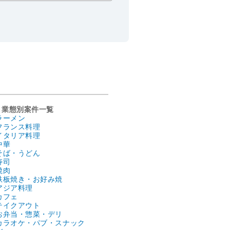
業態別案件一覧
ラーメン
フランス料理
イタリア料理
中華
そば・うどん
寿司
焼肉
鉄板焼き・お好み焼
アジア料理
カフェ
テイクアウト
お弁当・惣菜・デリ
カラオケ・パブ・スナック