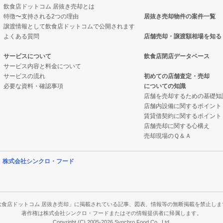
飲食店ドットコム 居抜き売却とは
特徴〜支持される2つの理由
居抜き売却物件の案件一覧
件の案件一覧
却物件の案件一覧
却物件の案件一覧
譲渡情報として飲食店ドットコムで公開されます
よくある質問
店舗売却・譲渡額相場を知る
の案件一覧
抜き売却物件の案件一覧
スナックの居抜き売却物件の案件一覧
サービスについて
飲食店閉店データベース
サービス内容と料金について
却物件の案件一覧
クの居抜き売却物件の案件一覧
物件の案件一覧
サービスの流れ
初めての店舗査定・売却
必要な資料・確認事項
についての知識
件の案件一覧
案件一覧
グバーの居抜き売却物件の案件一覧
店舗を売却するための基礎知
店舗内設備に関するポイント
売却物件の案件一覧
の居抜き売却物件の案件一覧
物件の案件一覧
賃貸借契約に関するポイント
店舗売却に関する心構え
の案件一覧
案件一覧
物件の案件一覧
売却現場のＱ＆Ａ
件の案件一覧
案件一覧
却物件の案件一覧
営
株式会社シンクロ・フード
売却物件の案件一覧
の案件一覧
の案件一覧
飲食店ドットコム 居抜き売却」に掲載されている記事、図表、情報等の無断掲載を禁止しま
著作権は株式会社シンクロ・フードまたはその情報提供者に帰属します。
Copyright (C) 2005-2026 Synchro Food Co., Ltd.