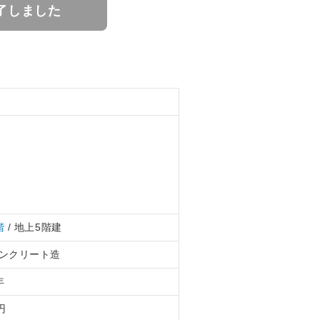
了しました
階
/ 地上5階建
ンクリート造
年
円