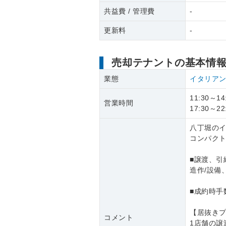
共益費 / 管理費
-
更新料
-
売却テナントの基本情
業態
イタリア
11:30～14
営業時間
17:30～22
八丁堀のイ
コンパク
■譲渡、引
造作/設備
■成約時手
【居抜き
コメント
1店舗の譲