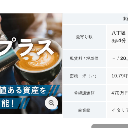
案
八丁堀
最寄り駅
4
分
徒歩
20
現賃料 / 坪単価
－ /
10.79
面積 坪（㎡）
470万
希望譲渡額
イタリ
前業態