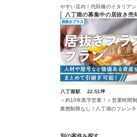
やすい店内！代田橋のイタリアン
八丁堀の募集中の居抜き売
（1F/約13坪）
居抜きプラス
八丁堀駅 22.51坪
＜約10年黒字営業！＞営業時間
業態制限なし！八丁堀のフレンチ
（1F/22.51坪）
別の案件を探す