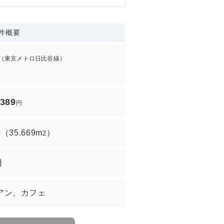
件概要
（東京メトロ日比谷線）
,389
円
坪
（
35.669m
）
2
円
アン、カフェ