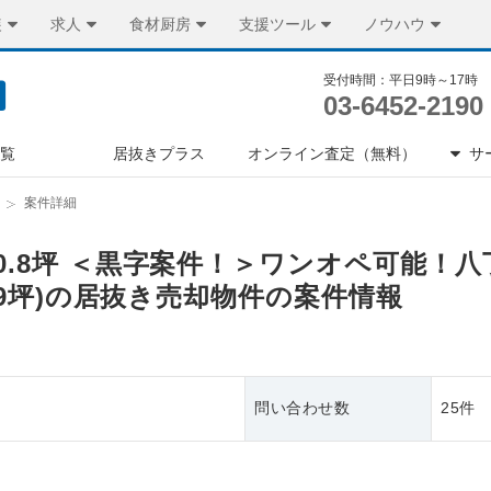
装
求人
食材厨房
支援ツール
ノウハウ
受付時間：平日9時～17時
03-6452-2190
一覧
居抜きプラス
オンライン査定（無料）
サ
案件詳細
10.8坪 ＜黒字案件！＞ワンオペ可能！
0.79坪)の居抜き売却物件の案件情報
問い合わせ数
25件