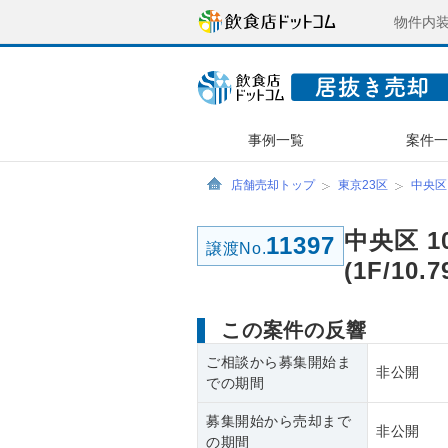
物件内
事例一覧
案件
店舗売却トップ
東京23区
中央区
中央区 
11397
譲渡No.
(1F/1
この案件の反響
ご相談から募集開始ま
非公開
での期間
募集開始から売却まで
非公開
の期間