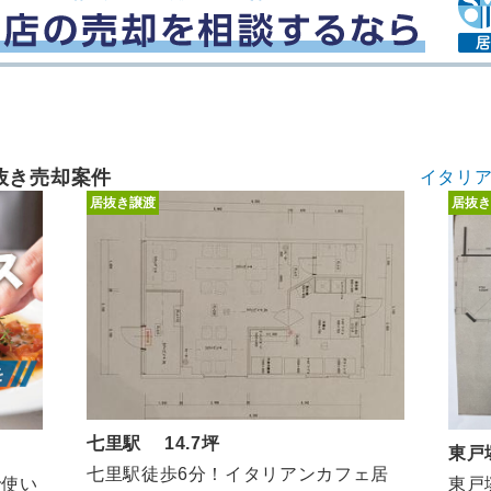
抜き売却案件
イタリ
居抜き譲渡
居抜き
七里駅 14.7坪
東戸
七里駅徒歩6分！イタリアンカフェ居
東戸
で使い