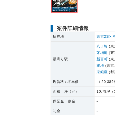
案件詳細情報
所在地
東京23区
八丁堀
(東
茅場町
(東
最寄り駅
新富町
(東
築地
(東京
東銀座
(都
現賃料 / 坪単価
- / 20,38
面積 坪（㎡）
10.79坪
（
保証金・敷金
-
礼金
-