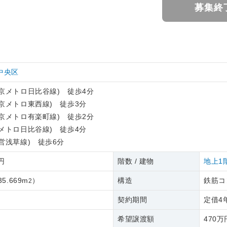
募集終
中央区
京メトロ日比谷線) 徒歩4分
京メトロ東西線) 徒歩3分
京メトロ有楽町線) 徒歩2分
メトロ日比谷線) 徒歩4分
営浅草線) 徒歩6分
9円
階数 / 建物
地上1
35.669m
）
構造
鉄筋コ
2
契約期間
定借4
希望譲渡額
470万