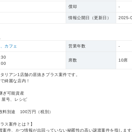
償却
-
情報公開日（更新日）
2025-
報
ン、カフェ
営業年数
-
:30
席数
10席
:00
タリアン1店舗の居抜きプラス案件です。
トで綺麗な店内！
継ぎ可能資産
、屋号、レシピ
数料別途 100万円（税別）
プラス案件とは？】
渡案件、かつ情報が出回っていない秘匿性の高い譲渡案件を指します