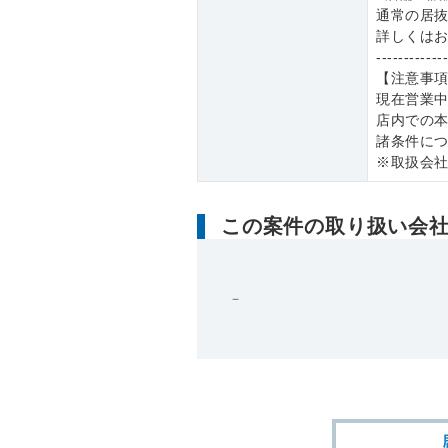
通常の居
詳しくは
------------
【注意事
現在営業
店内での
諸条件に
※取扱会
この案件の取り扱い会
－