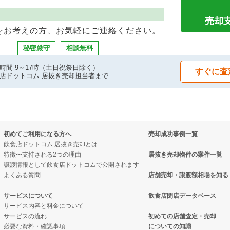
の案件一覧
売却物件の案件一覧
件の案件一覧
売却
をお考えの方、お気軽にご連絡ください。
の案件一覧
の案件一覧
ーの居抜き売却物件の案件一覧
秘密厳守
相談無料
件の案件一覧
の案件一覧
時間 9～17時（土日祝祭日除く）
すぐに査
店ドットコム 居抜き売却担当者まで
案件一覧
の居抜き売却物件の案件一覧
の案件一覧
却物件の案件一覧
初めてご利用になる方へ
売却成功事例一覧
の案件一覧
件の案件一覧
飲食店ドットコム 居抜き売却とは
特徴〜支持される2つの理由
居抜き売却物件の案件一覧
の案件一覧
売却物件の案件一覧
譲渡情報として飲食店ドットコムで公開されます
よくある質問
店舗売却・譲渡額相場を知る
の案件一覧
の居抜き売却物件の案件一覧
サービスについて
飲食店閉店データベース
サービス内容と料金について
の案件一覧
ナックの居抜き売却物件の案件一覧
サービスの流れ
初めての店舗査定・売却
必要な資料・確認事項
についての知識