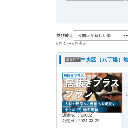
並び替え
5
件
1
〜
5
件表示
中央区（八丁堀）地
募集終了
居抜きプラス
譲渡No.：10602
公開日：2024-03-22