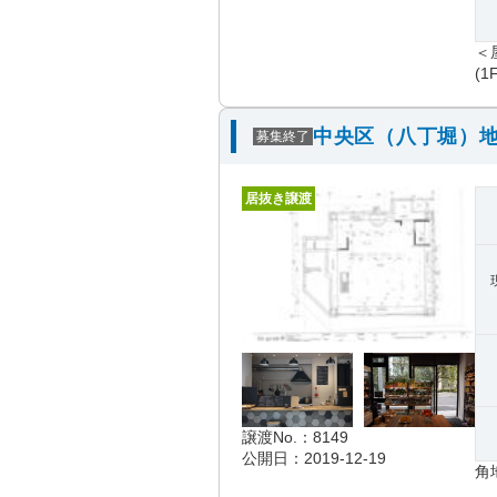
＜
(1
中央区（八丁堀）地
募集終了
居抜き譲渡
譲渡No.：8149
公開日：2019-12-19
角