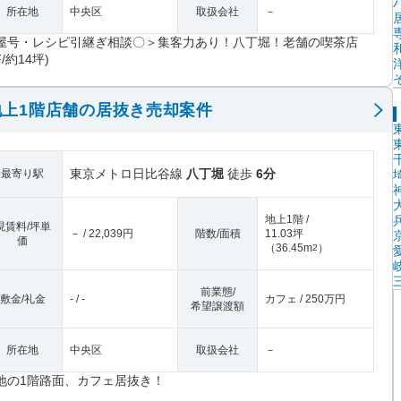
所在地
中央区
取扱会社
－
屋号・レシピ引継ぎ相談〇＞集客力あり！八丁堀！老舗の喫茶店
F/約14坪)
上1階店舗の居抜き売却案件
東京メトロ日比谷線
八丁堀
徒歩
6分
最寄り駅
地上1階 /
現賃料/坪単
－ / 22,039円
階数/面積
11.03坪
価
（
36.45m
）
2
前業態/
敷金/礼金
- / -
カフェ / 250万円
希望譲渡額
所在地
中央区
取扱会社
－
地の1階路面、カフェ居抜き！