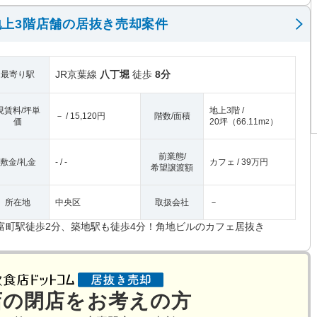
上3階店舗の居抜き売却案件
JR京葉線
八丁堀
徒歩
8分
最寄り駅
現賃料/坪単
地上3階 /
－ / 15,120円
階数/面積
価
20坪
（
66.11m
）
2
前業態/
敷金/礼金
- / -
カフェ / 39万円
希望譲渡額
所在地
中央区
取扱会社
－
富町駅徒歩2分、築地駅も徒歩4分！角地ビルのカフェ居抜き
店の閉店をお考えの方