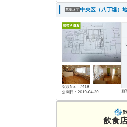
中央区（八丁堀）地
募集終了
居抜き譲渡
譲渡No.：7419
新
公開日：2019-04-20
飲食