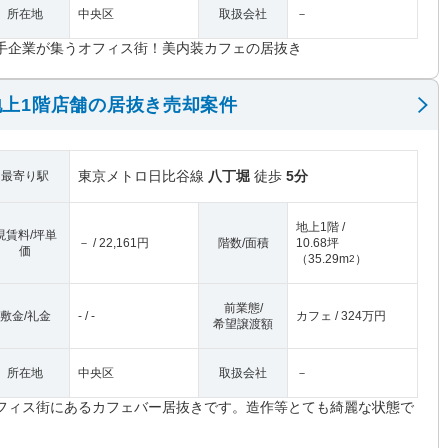
所在地
中央区
取扱会社
－
手企業が集うオフィス街！美内装カフェの居抜き
上1階店舗の居抜き売却案件
東京メトロ日比谷線
八丁堀
徒歩
5分
最寄り駅
地上1階 /
現賃料/坪単
－ / 22,161円
階数/面積
10.68坪
価
（
35.29m
）
2
前業態/
敷金/礼金
- / -
カフェ / 324万円
希望譲渡額
所在地
中央区
取扱会社
－
フィス街にあるカフェバー居抜きです。造作等とても綺麗な状態で
。