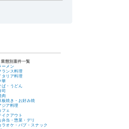
業態別案件一覧
ラーメン
フランス料理
イタリア料理
中華
そば・うどん
寿司
焼肉
鉄板焼き・お好み焼
アジア料理
カフェ
テイクアウト
お弁当・惣菜・デリ
カラオケ・パブ・スナック