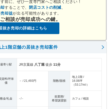
出す前に、ぜひ一度専門家へご相談ください！
売却
することで、
閉店コストの削減
、
は
売却益
が出る可能性があります。
のご相談が売却成功への鍵。
居抜き売却の詳細はこちら
上1階店舗の居抜き売却案件
JR京葉線
八丁堀
徒歩
11分
最寄り駅
地上1階 /
現賃料/坪単
－ / 21,493円
階数/面積
16.08坪
価
（
53.17m
）
2
前業態/
敷金/礼金
- / -
カフェ / 相談
希望譲渡額