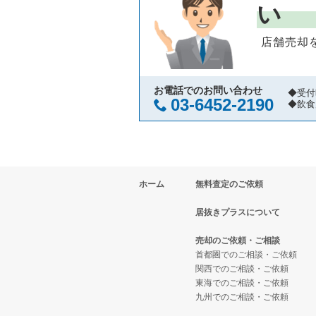
い
中央区の飲食店の居抜き売却物件
東京23区のそば・うどんの居抜き
八丁堀駅のカフェの居抜き売却物
店舗売却
江東区の飲食店の居抜き売却物件
東京23区の寿司の居抜き売却物件
八丁堀駅の居酒屋・ダイニングバ
千代田区の飲食店の居抜き売却物
東京23区の焼肉の居抜き売却物件
お電話でのお問い合わせ
◆受付
03-6452-2190
◆飲食
港区の飲食店の居抜き売却物件の
東京23区の鉄板焼き・お好み焼
足立区の飲食店の居抜き売却物件
東京23区のアジア料理の居抜き売
ホーム
無料査定のご依頼
板橋区の飲食店の居抜き売却物件
東京23区のカフェの居抜き売却物
居抜きプラスについて
台東区の飲食店の居抜き売却物件
東京23区のテイクアウトの居抜き
売却のご依頼・ご相談
練馬区の飲食店の居抜き売却物件
東京23区のお弁当・惣菜・デリ
首都圏でのご相談・ご依頼
関西でのご相談・ご依頼
東海でのご相談・ご依頼
豊島区の飲食店の居抜き売却物件
東京23区のカラオケ・パブ・ス
九州でのご相談・ご依頼