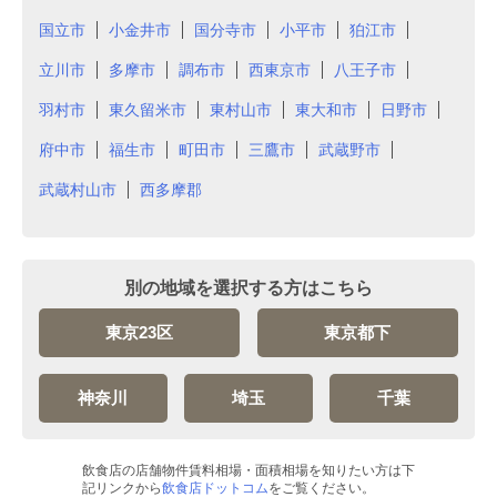
国立市
小金井市
国分寺市
小平市
狛江市
立川市
多摩市
調布市
西東京市
八王子市
羽村市
東久留米市
東村山市
東大和市
日野市
府中市
福生市
町田市
三鷹市
武蔵野市
武蔵村山市
西多摩郡
別の地域を選択する方はこちら
東京23区
東京都下
神奈川
埼玉
千葉
飲食店の店舗物件賃料相場・面積相場を知りたい方は下
記リンクから
飲食店ドットコム
をご覧ください。