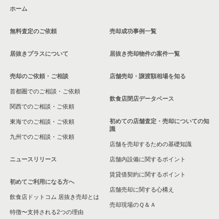
ホーム
無料査定のご依頼
売却成功事例一覧
居抜きプラスについて
居抜き売却物件の案件一覧
売却のご依頼・ご相談
店舗売却・譲渡額相場を知る
首都圏でのご相談・ご依頼
飲食店閉店データベース
関西でのご相談・ご依頼
初めての店舗査定・売却についての知
東海でのご相談・ご依頼
識
九州でのご相談・ご依頼
店舗を売却するための基礎知識
ニュースリリース
店舗内設備に関するポイント
賃貸借契約に関するポイント
初めてご利用になる方へ
店舗売却に関する心構え
飲食店ドットコム 居抜き売却とは
売却現場のＱ＆Ａ
特徴〜支持される2つの理由