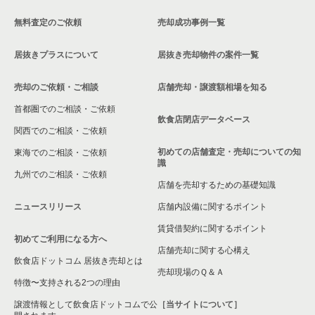
無料査定のご依頼
売却成功事例一覧
居抜きプラスについて
居抜き売却物件の案件一覧
売却のご依頼・ご相談
店舗売却・譲渡額相場を知る
首都圏でのご相談・ご依頼
飲食店閉店データベース
関西でのご相談・ご依頼
初めての店舗査定・売却についての知
東海でのご相談・ご依頼
識
九州でのご相談・ご依頼
店舗を売却するための基礎知識
ニュースリリース
店舗内設備に関するポイント
賃貸借契約に関するポイント
初めてご利用になる方へ
店舗売却に関する心構え
飲食店ドットコム 居抜き売却とは
売却現場のＱ＆Ａ
特徴〜支持される2つの理由
譲渡情報として飲食店ドットコムで公
［当サイトについて］