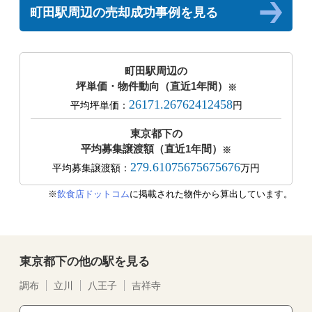
町田駅周辺の売却成功事例を見る
町田駅周辺の
坪単価・物件動向（直近1年間）
※
26171.26762412458
平均坪単価：
円
東京都下の
平均募集譲渡額（直近1年間）
※
279.61075675675676
平均募集譲渡額：
万円
※
飲食店ドットコム
に掲載された物件から算出しています。
東京都下の他の駅を見る
調布
立川
八王子
吉祥寺