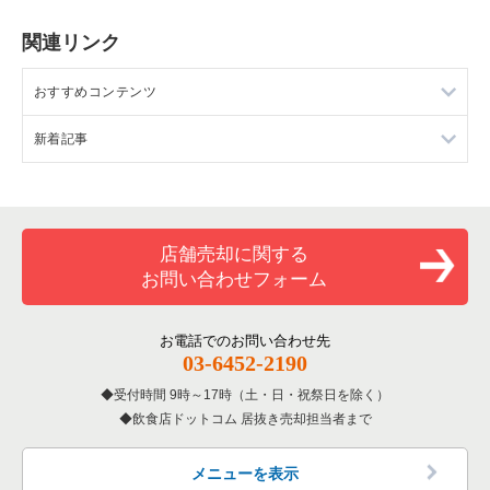
関連リンク
おすすめコンテンツ
新着記事
売却支援サービスについて
無料オンライン査定
店舗譲渡契約書の無料Wordテンプレート。記載すべき項目とト
ラブルを防ぐポイント
飲食店の店舗売却事例
店舗売却に関する
造作譲渡とは？メリットや相場、退去費用を大幅に抑える手順
まで徹底解説
お問い合わせフォーム
飲食店の居抜き売却物件の案件一覧
店舗リースの途中解約（中途解約）は原則不可？ 違約金の仕組
業態別売却チェックポイント
みと負担をゼロに近づける解決策
お電話でのお問い合わせ先
03-6452-2190
首都圏の譲渡額相場を知る
記事一覧はこちら
受付時間 9時～17時（土・日・祝祭日を除く）
飲食店ドットコム 居抜き売却担当者まで
メニューを表示