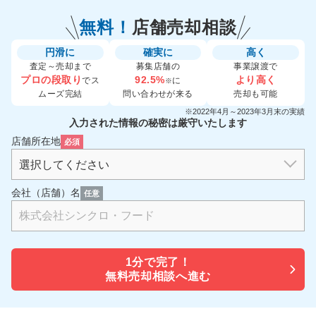
無料！
店舗売却相談
円滑に
確実に
高く
査定～売却まで
募集店舗の
事業譲渡で
プロの段取り
92.5%
より高く
でス
に
※
ムーズ完結
問い合わせが来る
売却も可能
※2022年4月～2023年3月末の実績
入力された情報の秘密は厳守いたします
店舗所在地
必須
会社（店舗）名
任意
1分で
完了！
無料売却相談へ進む