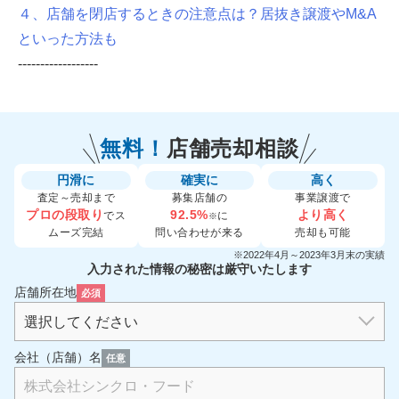
４、店舗を閉店するときの注意点は？居抜き譲渡やM&A
といった方法も
------------------
無料！
店舗売却相談
円滑に
確実に
高く
査定～売却まで
募集店舗の
事業譲渡で
プロの段取り
92.5%
より高く
でス
に
※
ムーズ完結
問い合わせが来る
売却も可能
※2022年4月～2023年3月末の実績
入力された情報の秘密は厳守いたします
店舗所在地
必須
会社（店舗）名
任意