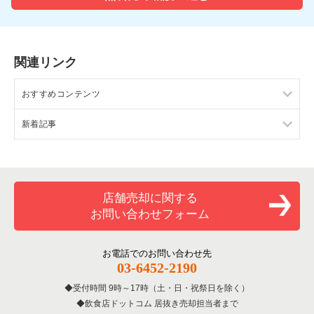
関連リンク
おすすめコンテンツ
新着記事
売却支援サービスについて
無料オンライン査定
店舗譲渡契約書の無料Wordテンプレート。記載すべき項目とト
ラブルを防ぐポイント
飲食店の店舗売却事例
店舗売却に関する
造作譲渡とは？メリットや相場、退去費用を大幅に抑える手順
まで徹底解説
お問い合わせフォーム
飲食店の居抜き売却物件の案件一覧
店舗リースの途中解約（中途解約）は原則不可？ 違約金の仕組
業態別売却チェックポイント
みと負担をゼロに近づける解決策
お電話でのお問い合わせ先
03-6452-2190
首都圏の譲渡額相場を知る
記事一覧はこちら
受付時間 9時～17時（土・日・祝祭日を除く）
飲食店ドットコム 居抜き売却担当者まで