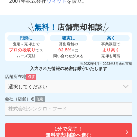
2007年株式会社
ウィット
を設立。
無料！
店舗売却相談
円滑に
確実に
高く
査定～売却まで
募集店舗の
事業譲渡で
プロの段取り
92.5%
より高く
でス
に
※
ムーズ完結
問い合わせが来る
売却も可能
※2022年4月～2023年3月末の実績
入力された情報の秘密は厳守いたします
店舗所在地
必須
会社（店舗）名
任意
1分で
完了！
無料売却相談へ進む