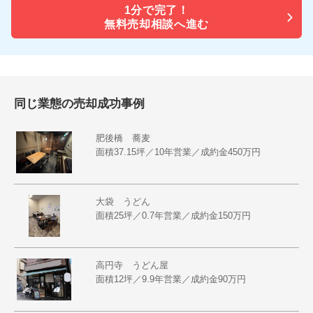
1分で
完了！
無料売却相談へ進む
同じ業態の売却成功事例
肥後橋 蕎麦
面積37.15坪／10年営業／成約金450万円
大袋 うどん
面積25坪／0.7年営業／成約金150万円
高円寺 うどん屋
面積12坪／9.9年営業／成約金90万円