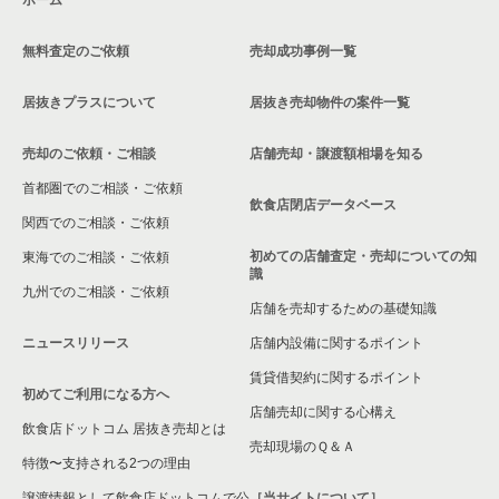
無料査定のご依頼
売却成功事例一覧
居抜きプラスについて
居抜き売却物件の案件一覧
売却のご依頼・ご相談
店舗売却・譲渡額相場を知る
首都圏でのご相談・ご依頼
飲食店閉店データベース
関西でのご相談・ご依頼
初めての店舗査定・売却についての知
東海でのご相談・ご依頼
識
九州でのご相談・ご依頼
店舗を売却するための基礎知識
ニュースリリース
店舗内設備に関するポイント
賃貸借契約に関するポイント
初めてご利用になる方へ
店舗売却に関する心構え
飲食店ドットコム 居抜き売却とは
売却現場のＱ＆Ａ
特徴〜支持される2つの理由
譲渡情報として飲食店ドットコムで公
［当サイトについて］