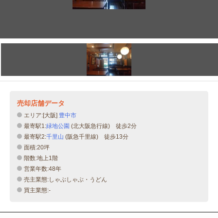
売却店舗データ
エリア:[大阪]
豊中市
最寄駅1:
緑地公園
(北大阪急行線) 徒歩2分
最寄駅2:
千里山
(阪急千里線) 徒歩13分
面積:20坪
階数:地上1階
営業年数:48年
売主業態:しゃぶしゃぶ・うどん
買主業態:-