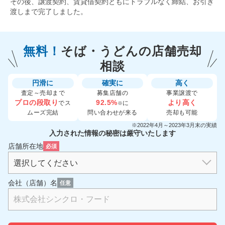
その後、譲渡契約、賃貸借契約ともにトラブルなく締結、お引き
渡しまで完了しました。
無料！
そば・うどんの
店舗売却
相談
円滑に
確実に
高く
査定～売却まで
募集店舗の
事業譲渡で
プロの段取り
92.5%
より高く
でス
に
※
ムーズ完結
問い合わせが来る
売却も可能
※2022年4月～2023年3月末の実績
入力された情報の秘密は厳守いたします
店舗所在地
必須
会社（店舗）名
任意