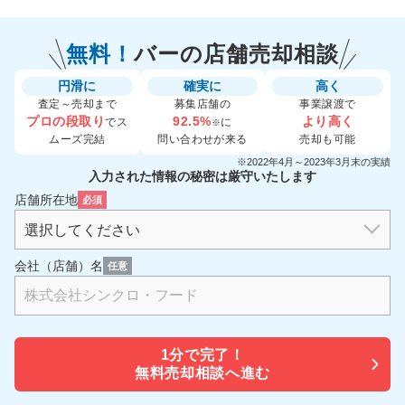
無料！
バーの
店舗売却相談
円滑に
確実に
高く
査定～売却まで
募集店舗の
事業譲渡で
プロの段取り
92.5%
より高く
でス
に
※
ムーズ完結
問い合わせが来る
売却も可能
※2022年4月～2023年3月末の実績
入力された情報の秘密は厳守いたします
店舗所在地
必須
会社（店舗）名
任意
1分で
完了！
無料売却相談へ進む