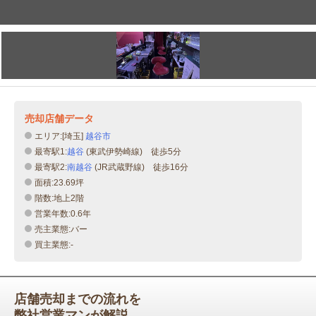
売却店舗データ
エリア:[埼玉]
越谷市
最寄駅1:
越谷
(東武伊勢崎線) 徒歩5分
最寄駅2:
南越谷
(JR武蔵野線) 徒歩16分
面積:23.69坪
階数:地上2階
営業年数:0.6年
売主業態:バー
買主業態:-
店舗売却までの流れを
弊社営業マンが解説