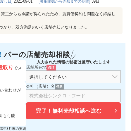
き渡し日]
2021-09-01
[募集開始から売却までの期間]
39日
、貸主からも承諾が得られたため、賃貸借契約も問題なく締結し
見つかり、双方満足のいく店舗売却となりました。
！
バーの
店舗売却相談
入力された情報の秘密は厳守いたします
段取り
店舗所在地
でス
必須
会社（店舗）名
任意
い合わせが
完了！
無料売却相談へ進む
却も可能
023年3月末の実績