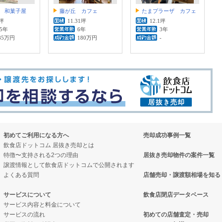
 和菓子屋
藤が丘 カフェ
たまプラーザ カフェ
7坪
11.31坪
12.1坪
.5年
6年
3年
85万円
180万円
-
初めてご利用になる方へ
売却成功事例一覧
飲食店ドットコム 居抜き売却とは
特徴〜支持される2つの理由
居抜き売却物件の案件一覧
譲渡情報として飲食店ドットコムで公開されます
よくある質問
店舗売却・譲渡額相場を知る
サービスについて
飲食店閉店データベース
サービス内容と料金について
サービスの流れ
初めての店舗査定・売却