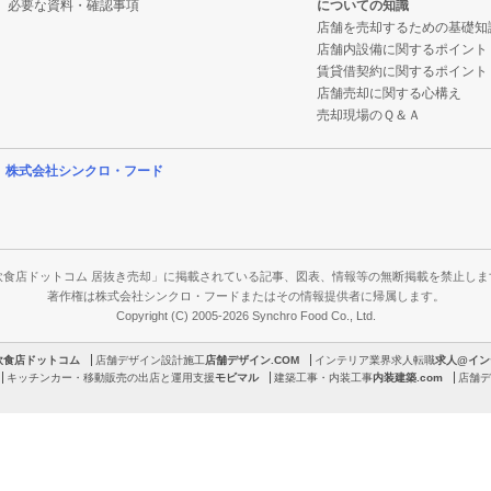
必要な資料・確認事項
についての知識
店舗を売却するための基礎知
店舗内設備に関するポイント
賃貸借契約に関するポイント
店舗売却に関する心構え
売却現場のＱ＆Ａ
営
株式会社シンクロ・フード
飲食店ドットコム 居抜き売却」に掲載されている記事、図表、情報等の無断掲載を禁止しま
著作権は株式会社シンクロ・フードまたはその情報提供者に帰属します。
Copyright (C) 2005-2026 Synchro Food Co., Ltd.
飲食店ドットコム
店舗デザイン設計施工
店舗デザイン.COM
インテリア業界求人転職
求人@イン
キッチンカー・移動販売の出店と運用支援
モビマル
建築工事・内装工事
内装建築.com
店舗デ