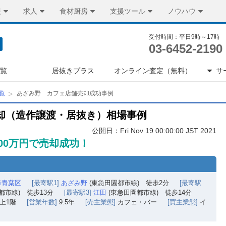
装
求人
食材厨房
支援ツール
ノウハウ
受付時間：平日9時～17時
03-6452-2190
一覧
居抜きプラス
オンライン査定（無料）
サ
覧
あざみ野 カフェ店舗売却成功事例
却（造作譲渡・居抜き）相場事例
公開日：Fri Nov 19 00:00:00 JST 2021
00万円で売却成功！
市青葉区
[最寄駅1]
あざみ野
(東急田園都市線) 徒歩2分
[最寄駅
都市線) 徒歩13分
[最寄駅3]
江田
(東急田園都市線) 徒歩14分
上1階
[営業年数]
9.5年
[売主業態]
カフェ・バー
[買主業態]
イ