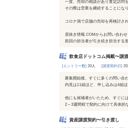
一度、売却の相談があり査定訪問
その際は営業を継続することにな
コロナ渦で店舗の売却を再検討さ
居抜き情報.COMからお問い合わ
前回の担当者が引き続き担当する形
飲食店ドットコム掲載〜譲
[エントリー数]
20人
[譲渡契約日]
20
募集開始後、すぐに多くの問い合
内見は11組ほど、申し込みは4組
他にも候補者がいたため、すぐに
2～3週間程で契約に向けて具体的
資産譲渡契約〜引き渡し