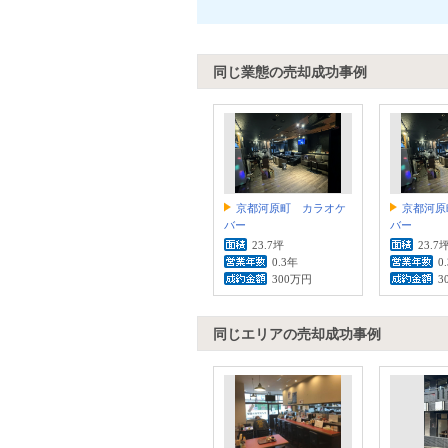
同じ業態の売却成功事例
京都河原町 カラオケ
京都河原
バー
バー
23.7坪
23.7
0.3年
0
300万円
3
同じエリアの売却成功事例