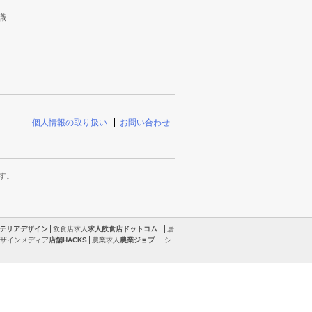
識
個人情報の取り扱い
お問い合わせ
す。
テリアデザイン
飲食店求人
求人飲食店ドットコム
居
ザインメディア
店舗HACKS
農業求人
農業ジョブ
シ