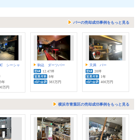
バーの売却成功事例をもっと見る
町 シーシャ
駒込 ダーツバー
天満 バー
12.47坪
20坪
坪
8年
1年
.3年
383万円
400万円
00万円
横浜市青葉区の売却成功事例をもっと見る