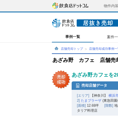
物件内
事例一覧
案件
店舗売却トップ
店舗売却成功事例一
あざみ野 カフェ 店舗売
あざみ野カフェを2
売却店舗データ
[エリア]
【神奈川】
横浜
2]
たまプラーザ
(東急田園
[面積]
12.69坪
[階数]
地
タリア料理店