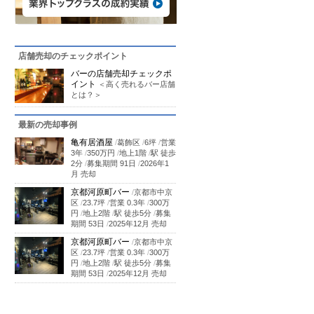
店舗売却のチェックポイント
バーの店舗売却チェックポ
イント
＜高く売れるバー店舗
とは？＞
最新の売却事例
亀有居酒屋
/
葛飾区
/
6坪
/
営業
3年
/
350万円
/
地上1階
/
駅 徒歩
2分
/
募集期間 91日
/
2026年1
月 売却
京都河原町バー
/
京都市中京
区
/
23.7坪
/
営業 0.3年
/
300万
円
/
地上2階
/
駅 徒歩5分
/
募集
期間 53日
/
2025年12月 売却
京都河原町バー
/
京都市中京
区
/
23.7坪
/
営業 0.3年
/
300万
円
/
地上2階
/
駅 徒歩5分
/
募集
期間 53日
/
2025年12月 売却