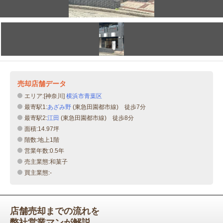
売却店舗データ
エリア:[神奈川]
横浜市青葉区
最寄駅1:
あざみ野
(東急田園都市線) 徒歩7分
最寄駅2:
江田
(東急田園都市線) 徒歩8分
面積:14.97坪
階数:地上1階
営業年数:0.5年
売主業態:和菓子
買主業態:-
店舗売却までの流れを
弊社営業マンが解説