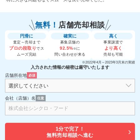
無料！
店舗売却相談
円滑に
確実に
高く
査定～売却まで
募集店舗の
事業譲渡で
プロの段取り
92.5%
より高く
でス
に
※
ムーズ完結
問い合わせが来る
売却も可能
※2022年4月～2023年3月末の実績
入力された情報の秘密は厳守いたします
店舗所在地
必須
会社（店舗）名
任意
1分で
完了！
無料売却相談へ進む