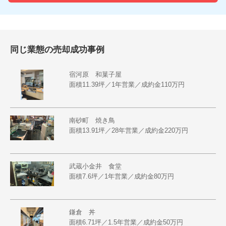
同じ業態の売却成功事例
宿河原 和菓子屋
面積11.39坪／1年営業／成約金110万円
南砂町 焼き鳥
面積13.91坪／28年営業／成約金220万円
武蔵小金井 食堂
面積7.6坪／1年営業／成約金80万円
鎌倉 丼
面積6.71坪／1.5年営業／成約金50万円