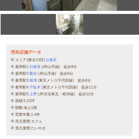
売却店舗データ
エリア:[東京23区]
台東区
最寄駅1:
日暮里
(JR山手線) 徒歩9分
最寄駅2:
鶯谷
(JR山手線) 徒歩9分
最寄駅3:
根津
(東京メトロ千代田線) 徒歩8分
最寄駅4:
千駄木
(東京メトロ千代田線) 徒歩11分
最寄駅5:
上野
(JR京浜東北・根岸線) 徒歩12分
面積:5.23坪
階数:地上1階
営業年数:1.4年
売主業態:カフェ
買主業態:たいやき