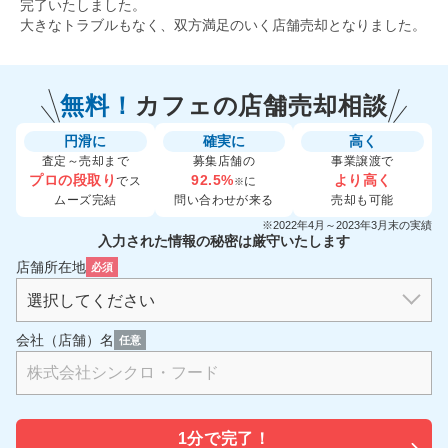
完了いたしました。
大きなトラブルもなく、双方満足のいく店舗売却となりました。
無料！
カフェの
店舗売却相談
円滑に
確実に
高く
査定～売却まで
募集店舗の
事業譲渡で
プロの段取り
92.5%
より高く
でス
に
※
ムーズ完結
問い合わせが来る
売却も可能
※2022年4月～2023年3月末の実績
入力された情報の秘密は厳守いたします
店舗所在地
必須
会社（店舗）名
任意
1分で
完了！