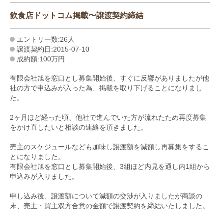
飲食店ドットコム掲載〜譲渡契約締結
エントリー数:26人
譲渡契約日:2015-07-10
成約額:100万円
有限会社旭を窓口とし募集開始後、すぐに反響がありましたが他
社の方で申込みが入った為、掲載を取り下げることになりまし
た。
2ヶ月ほど経った頃、他社で進んでいた方が流れたため再度募集
をかけ直したいと相談の連絡を頂きました。
売主のスケジュールなども加味し譲渡額を減額し再募集をするこ
とになりました。
有限会社旭を窓口とし募集開始後、3組ほど内見を通し内1組から
申込みが入りました。
申し込み後、譲渡額について減額の交渉が入りましたが商談の
末、売主・買主双方合意の金額で譲渡契約を締結いたしました。