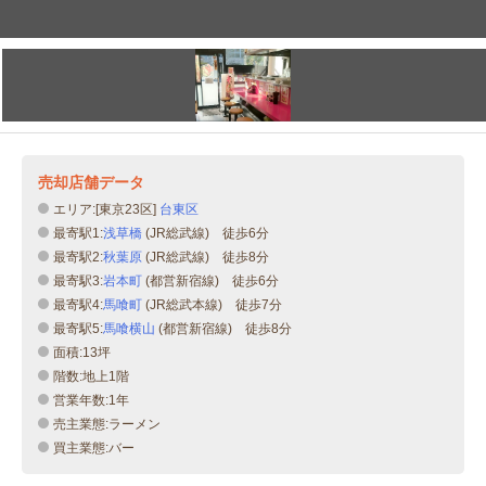
売却店舗データ
エリア:[東京23区]
台東区
最寄駅1:
浅草橋
(JR総武線) 徒歩6分
最寄駅2:
秋葉原
(JR総武線) 徒歩8分
最寄駅3:
岩本町
(都営新宿線) 徒歩6分
最寄駅4:
馬喰町
(JR総武本線) 徒歩7分
最寄駅5:
馬喰横山
(都営新宿線) 徒歩8分
面積:13坪
階数:地上1階
営業年数:1年
売主業態:ラーメン
買主業態:バー