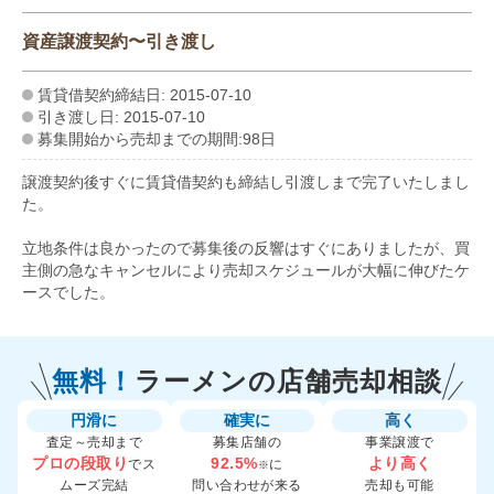
資産譲渡契約〜引き渡し
賃貸借契約締結日: 2015-07-10
引き渡し日: 2015-07-10
募集開始から売却までの期間:98日
譲渡契約後すぐに賃貸借契約も締結し引渡しまで完了いたしまし
た。
立地条件は良かったので募集後の反響はすぐにありましたが、買
主側の急なキャンセルにより売却スケジュールが大幅に伸びたケ
ースでした。
無料！
ラーメンの
店舗売却相談
円滑に
確実に
高く
査定～売却まで
募集店舗の
事業譲渡で
プロの段取り
92.5%
より高く
でス
に
※
ムーズ完結
問い合わせが来る
売却も可能