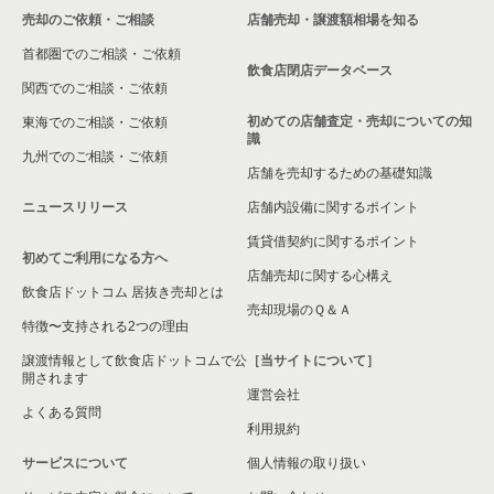
売却のご依頼・ご相談
店舗売却・譲渡額相場を知る
首都圏でのご相談・ご依頼
飲食店閉店データベース
関西でのご相談・ご依頼
初めての店舗査定・売却についての知
東海でのご相談・ご依頼
識
九州でのご相談・ご依頼
店舗を売却するための基礎知識
ニュースリリース
店舗内設備に関するポイント
賃貸借契約に関するポイント
初めてご利用になる方へ
店舗売却に関する心構え
飲食店ドットコム 居抜き売却とは
売却現場のＱ＆Ａ
特徴〜支持される2つの理由
譲渡情報として飲食店ドットコムで公
［当サイトについて］
開されます
運営会社
よくある質問
利用規約
サービスについて
個人情報の取り扱い