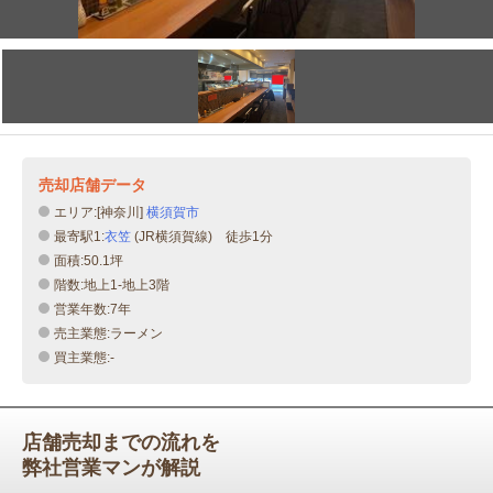
売却店舗データ
エリア:[神奈川]
横須賀市
最寄駅1:
衣笠
(JR横須賀線) 徒歩1分
面積:50.1坪
階数:地上1-地上3階
営業年数:7年
売主業態:ラーメン
買主業態:-
店舗売却までの流れを
弊社営業マンが解説