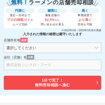
無料！
ラーメンの
店舗売却相談
円滑に
確実に
高く
査定～売却まで
募集店舗の
事業譲渡で
プロの段取り
92.5%
より高く
でス
に
※
ムーズ完結
問い合わせが来る
売却も可能
※2022年4月～2023年3月末の実績
入力された情報の秘密は厳守いたします
店舗所在地
必須
会社（店舗）名
任意
1分で
完了！
無料売却相談へ進む