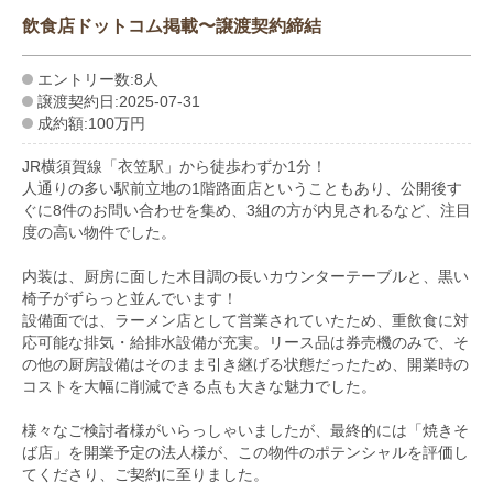
飲食店ドットコム掲載〜譲渡契約締結
エントリー数:8人
譲渡契約日:2025-07-31
成約額:100万円
JR横須賀線「衣笠駅」から徒歩わずか1分！
人通りの多い駅前立地の1階路面店ということもあり、公開後す
ぐに8件のお問い合わせを集め、3組の方が内見されるなど、注目
度の高い物件でした。
内装は、厨房に面した木目調の長いカウンターテーブルと、黒い
椅子がずらっと並んでいます！
設備面では、ラーメン店として営業されていたため、重飲食に対
応可能な排気・給排水設備が充実。リース品は券売機のみで、そ
の他の厨房設備はそのまま引き継げる状態だったため、開業時の
コストを大幅に削減できる点も大きな魅力でした。
様々なご検討者様がいらっしゃいましたが、最終的には「焼きそ
ば店」を開業予定の法人様が、この物件のポテンシャルを評価し
てくださり、ご契約に至りました。