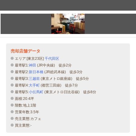
売却店舗データ
エリア:[東京23区]
千代田区
最寄駅1:
神田
(JR中央線) 徒歩2分
最寄駅2:
新日本橋
(JR総武本線) 徒歩3分
最寄駅3:
三越前
(東京メトロ銀座線) 徒歩5分
最寄駅4:
大手町
(都営三田線) 徒歩7分
最寄駅5:
小伝馬町
(東京メトロ日比谷線) 徒歩8分
面積:20.4坪
階数:地上1階
営業年数:3.5年
売主業態:カフェ
買主業態:-