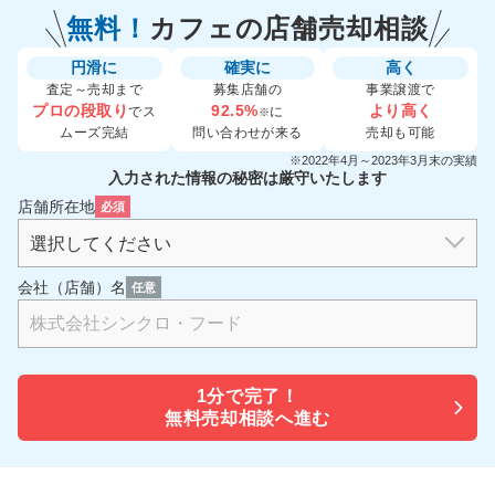
無料！
カフェの
店舗売却相談
円滑に
確実に
高く
査定～売却まで
募集店舗の
事業譲渡で
プロの段取り
92.5%
より高く
でス
に
※
ムーズ完結
問い合わせが来る
売却も可能
※2022年4月～2023年3月末の実績
入力された情報の秘密は厳守いたします
店舗所在地
必須
会社（店舗）名
任意
1分で
完了！
無料売却相談へ進む