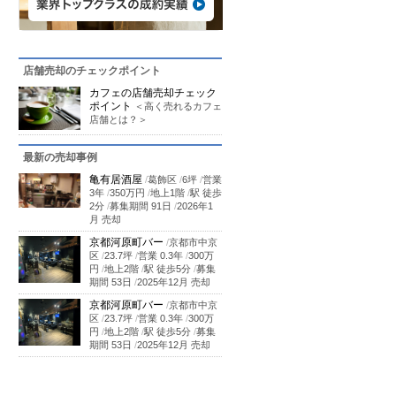
店舗売却のチェックポイント
カフェの店舗売却チェック
ポイント
＜高く売れるカフェ
店舗とは？＞
最新の売却事例
亀有居酒屋
/
葛飾区
/
6坪
/
営業
3年
/
350万円
/
地上1階
/
駅 徒歩
2分
/
募集期間 91日
/
2026年1
月 売却
京都河原町バー
/
京都市中京
区
/
23.7坪
/
営業 0.3年
/
300万
円
/
地上2階
/
駅 徒歩5分
/
募集
期間 53日
/
2025年12月 売却
京都河原町バー
/
京都市中京
区
/
23.7坪
/
営業 0.3年
/
300万
円
/
地上2階
/
駅 徒歩5分
/
募集
期間 53日
/
2025年12月 売却