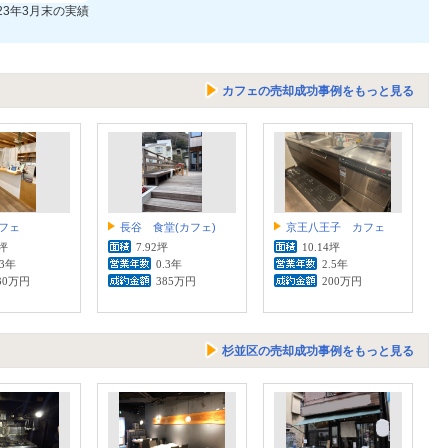
023年3月末の実績
カフェの売却成功事例をもっと見る
フェ
長谷 食堂(カフェ)
京王八王子 カフェ
2坪
7.92坪
10.14坪
.3年
0.3年
2.5年
30万円
385万円
200万円
杉並区の売却成功事例をもっと見る