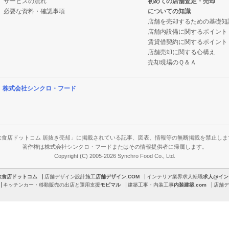
サービスの流れ
初めての店舗査定・売却
必要な資料・確認事項
についての知識
店舗を売却するための基礎知
店舗内設備に関するポイント
賃貸借契約に関するポイント
店舗売却に関する心構え
売却現場のＱ＆Ａ
営
株式会社シンクロ・フード
飲食店ドットコム 居抜き売却」に掲載されている記事、図表、情報等の無断掲載を禁止しま
著作権は株式会社シンクロ・フードまたはその情報提供者に帰属します。
Copyright (C) 2005-2026 Synchro Food Co., Ltd.
飲食店ドットコム
店舗デザイン設計施工
店舗デザイン.COM
インテリア業界求人転職
求人@イン
キッチンカー・移動販売の出店と運用支援
モビマル
建築工事・内装工事
内装建築.com
店舗デ