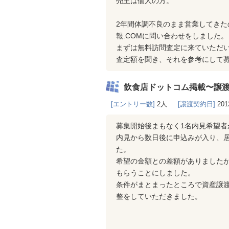
売主は個人の方。
2年間体調不良のまま営業してき
報.COMに問い合わせをしました。
まずは無料訪問査定に来ていただ
査定額を聞き、それを参考にして
飲食店ドットコム掲載〜譲
[エントリー数]
2人
[譲渡契約日]
201
募集開始後まもなく1名内見希望者
内見から数日後に申込みが入り、居
た。
希望の金額との差額がありました
もらうことにしました。
条件がまとまったところで資産譲渡
整をしていただきました。