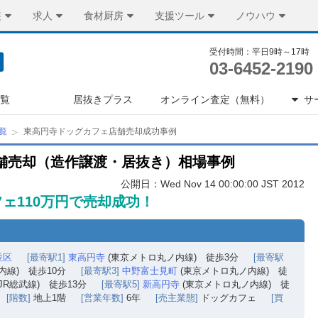
装
求人
食材厨房
支援ツール
ノウハウ
受付時間：平日9時～17時
03-6452-2190
一覧
居抜きプラス
オンライン査定（無料）
サ
覧
東高円寺ドッグカフェ店舗売却成功事例
舗売却（造作譲渡・居抜き）相場事例
公開日：Wed Nov 14 00:00:00 JST 2012
ェ110万円で売却成功！
並区
[最寄駅1]
東高円寺
(東京メトロ丸ノ内線) 徒歩3分
[最寄駅
内線) 徒歩10分
[最寄駅3]
中野富士見町
(東京メトロ丸ノ内線) 徒
JR総武線) 徒歩13分
[最寄駅5]
新高円寺
(東京メトロ丸ノ内線) 徒
[階数]
地上1階
[営業年数]
6年
[売主業態]
ドッグカフェ
[買