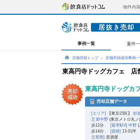
物件内
事例一覧
案件
店舗売却トップ
店舗売却成功事例一
東高円寺ドッグカフェ 店
東高円寺ドッグカフ
売却店舗データ
[エリア]
【東京23区】
杉
2]
新中野
(東京メトロ丸ノ
歩12分
[最寄駅4]
中野
(
歩14分
[面積]
13.01坪
主業態]
居酒屋