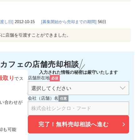
き渡し日]
2012-10-15
[募集開始から売却までの期間]
56日
事に店舗を引渡すことができました。
カフェの
店舗売却相談
入力された情報の秘密は厳守いたします
段取り
店舗所在地
でス
必須
会社（店舗）名
任意
い合わせが
完了！
無料売却相談へ進む
却も可能