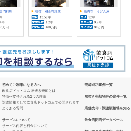
専門料理
荻窪 和食料理店
高円寺 うどん屋
5坪
13.52坪
12坪
.4年
1.2年
9.9年
50万円
400万円
90万円
初めてご利用になる方へ
売却成功事例一覧
飲食店ドットコム 居抜き売却とは
特徴〜支持される2つの理由
居抜き売却物件の案件一覧
譲渡情報として飲食店ドットコムで公開されます
よくある質問
店舗売却・譲渡額相場を知る
サービスについて
飲食店閉店データベース
サービス内容と料金について