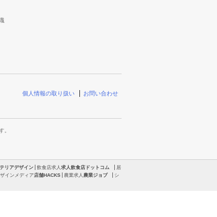
識
個人情報の取り扱い
お問い合わせ
す。
テリアデザイン
飲食店求人
求人飲食店ドットコム
居
ザインメディア
店舗HACKS
農業求人
農業ジョブ
シ