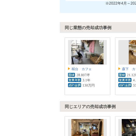
※2022年4月～2
同じ業態の売却成功事例
桜台 カフェ
森下 カ
28.807坪
21.1
3.1年
4
130万円
3
同じエリアの売却成功事例