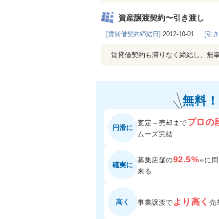
資産譲渡契約〜引き渡し
[賃貸借契約締結日]
2012-10-01
[引
賃貸借契約も滞りなく締結し、無
無料！
プロの
査定～売却まで
円滑に
ムーズ完結
92.5%
募集店舗の
に
問
※
確実に
来る
より高く
高く
事業譲渡で
売