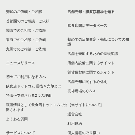
売却のご依頼・ご相談
店舗売却・譲渡額相場を知る
首都圏でのご相談・ご依頼
飲食店閉店データベース
関西でのご相談・ご依頼
初めての店舗査定・売却についての知
東海でのご相談・ご依頼
識
九州でのご相談・ご依頼
店舗を売却するための基礎知識
ニュースリリース
店舗内設備に関するポイント
賃貸借契約に関するポイント
初めてご利用になる方へ
店舗売却に関する心構え
飲食店ドットコム 居抜き売却とは
売却現場のＱ＆Ａ
特徴〜支持される2つの理由
譲渡情報として飲食店ドットコムで公
［当サイトについて］
開されます
運営会社
よくある質問
利用規約
サービスについて
個人情報の取り扱い