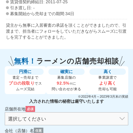
賃貸借契約締結日: 2011-07-25
引き渡し日: -
募集開始から売却までの期間:34日
貸主から無事に入居審査の承諾を頂くことができましたので、引
渡まで、担当者にフォローをしていただきながらスムーズに引渡
しを完了することができました。
無料！
ラーメンの
店舗売却相談
円滑に
確実に
高く
査定～売却まで
募集店舗の
事業譲渡で
プロの段取り
92.5%
より高く
でス
に
※
ムーズ完結
問い合わせが来る
売却も可能
※2022年4月～2023年3月末の実績
入力された情報の秘密は厳守いたします
店舗所在地
必須
会社（店舗）名
任意