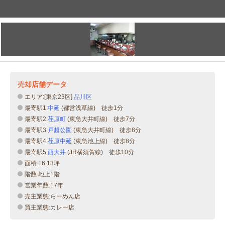
売却店舗データ
エリア:[東京23区]
品川区
最寄駅1:
中延
(都営浅草線) 徒歩1分
最寄駅2:
荏原町
(東急大井町線) 徒歩7分
最寄駅3:
戸越公園
(東急大井町線) 徒歩8分
最寄駅4:
荏原中延
(東急池上線) 徒歩8分
最寄駅5:
西大井
(JR横須賀線) 徒歩10分
面積:16.13坪
階数:地上1階
営業年数:17年
売主業態:らーめん店
買主業態:カレー店