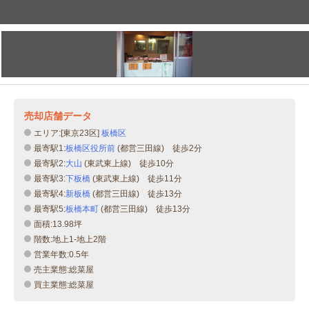
売却店舗データ
エリア:[東京23区]
板橋区
最寄駅1:
板橋区役所前
(都営三田線) 徒歩2分
最寄駅2:
大山
(東武東上線) 徒歩10分
最寄駅3:
下板橋
(東武東上線) 徒歩11分
最寄駅4:
新板橋
(都営三田線) 徒歩13分
最寄駅5:
板橋本町
(都営三田線) 徒歩13分
面積:13.98坪
階数:地上1-地上2階
営業年数:0.5年
売主業態:総菜屋
買主業態:総菜屋