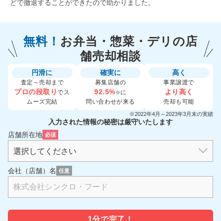
どで撤退することができたので助かりました。
無料！
お弁当・惣菜・デリの
店
舗売却相談
円滑に
確実に
高く
査定～売却まで
募集店舗の
事業譲渡で
プロの段取り
92.5%
より高く
でス
に
※
ムーズ完結
問い合わせが来る
売却も可能
※2022年4月～2023年3月末の実績
入力された情報の秘密は厳守いたします
店舗所在地
必須
会社（店舗）名
任意
1分で
完了！