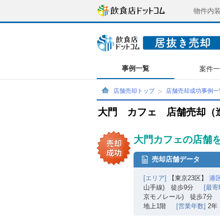
物件内
事例一覧
案件
店舗売却トップ
店舗売却成功事例一
大門 カフェ 店舗売却（
大門カフェの店舗
売却店舗データ
[エリア]
【東京23区】
港
山手線) 徒歩9分
[最寄
京モノレール) 徒歩7分
地上1階
[営業年数]
2年