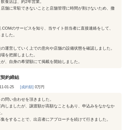
飲食店は、約2年営業。
、店舗に常駐できないことと店舗管理に時間が割けないため、撤
.COMのサービスを知り、当サイト担当者に直接連絡をして、
しました。
後の運営していく上での意向や店舗の設備状態を確認しました。
相場を把握しました。
たが、自身の希望額にて掲載を開始しました。
渡契約締結
11-01-25
[成約額]
0万円
くの問い合わせを頂きました。
案内しましたが、譲渡額が高額なこともあり、申込みをなかなか
た。
募集をすることで、出店者にアプローチを続けて行きました。