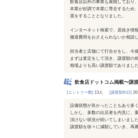
飲食店以外の事業も展開しており、
本業が好調で本業に専念するため
退をすることとなりました。
インターネット検索で、居抜き情報
撤退費用をおさえられないか相談
担当者と店舗にて打合せをし、今
まずは査定をして頂き、譲渡額の
相場よりも高い譲渡額でありまし
飲食店ドットコム掲載〜譲
[エントリー数]
13人
[譲渡契約日]
20
設備状態が良かったこともあり多
しかし、多数の出店者を内見に、
頂けない状況が続いてしまいまし
譲渡額を徐々に減額していき、再