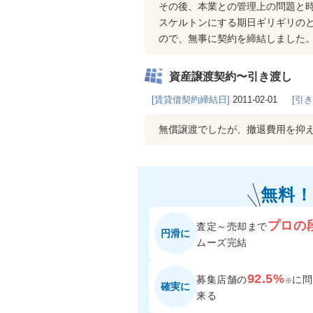
その後、本業との管理上の問題と
スケルトンにする期日ギリギリの
ので、無事に契約を締結しました
資産譲渡契約〜引き渡し
[賃貸借契約締結日]
2011-02-01
[引
無償譲渡でしたが、撤退費用を抑
無料！
プロの
査定～売却まで
円滑に
ムーズ完結
92.5%
募集店舗の
に
問
※
確実に
来る