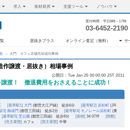
装
求人
食材厨房
支援ツール
ノウハウ
受付時間：平日9時～17時
03-6452-2190
一覧
居抜きプラス
オンライン査定（無料）
サ
覧
大門 カフェ店舗売却成功事例
造作譲渡・居抜き）相場事例
公開日：Tue Jan 25 00:00:00 JST 2011
を譲渡！ 撤退費用をおさえることに成功！
区
[最寄駅1]
大門
(都営大江戸線) 徒歩6分
[最寄駅2]
浜松町
(JR
駅3]
御成門
(都営三田線) 徒歩2分
[最寄駅4]
モノレール浜松町
(東
[最寄駅5]
芝公園
(都営三田線) 徒歩8分
[面積]
34.07坪
[階数]
[売主業態]
カフェ
[買主業態]
中華