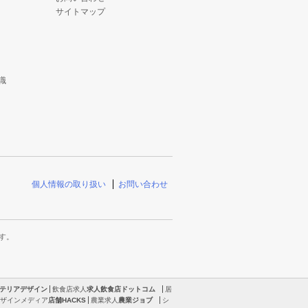
サイトマップ
識
個人情報の取り扱い
お問い合わせ
す。
テリアデザイン
飲食店求人
求人飲食店ドットコム
居
ザインメディア
店舗HACKS
農業求人
農業ジョブ
シ