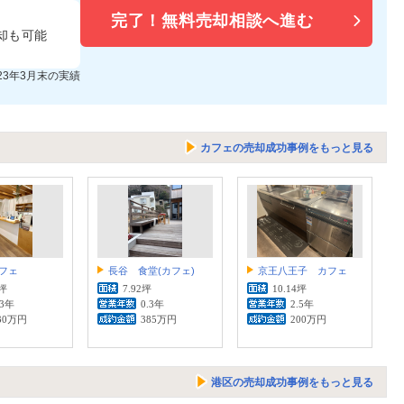
完了！
無料売却相談へ進む
却も可能
023年3月末の実績
カフェの売却成功事例をもっと見る
フェ
長谷 食堂(カフェ)
京王八王子 カフェ
2坪
7.92坪
10.14坪
.3年
0.3年
2.5年
30万円
385万円
200万円
港区の売却成功事例をもっと見る