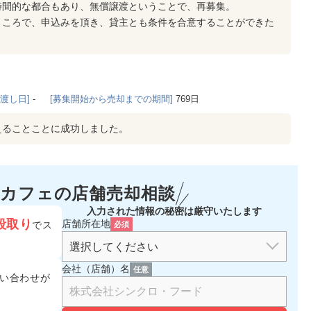
時間的な都合もあり、無償譲渡ということで、再募集。
ところで、申込みを頂き、貸主とも条件を合意することができた
。
き渡し日]
-
[募集開始から売却までの期間]
769日
えることことに成功しました。
カフェの
店舗売却相談
入力された情報の秘密は厳守いたします
段取り
店舗所在地
でス
必須
会社（店舗）名
任意
い合わせが