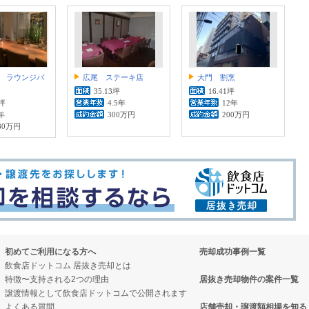
 ラウンジバ
広尾 ステーキ店
大門 割烹
35.13坪
16.41坪
2坪
4.5年
12年
年
300万円
200万円
80万円
初めてご利用になる方へ
売却成功事例一覧
飲食店ドットコム 居抜き売却とは
特徴〜支持される2つの理由
居抜き売却物件の案件一覧
譲渡情報として飲食店ドットコムで公開されます
よくある質問
店舗売却・譲渡額相場を知る