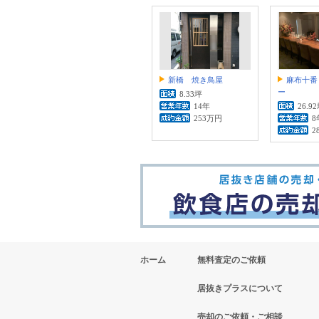
新橋 焼き鳥屋
麻布十番
ー
8.33坪
14年
26.9
253万円
8
2
ホーム
無料査定のご依頼
居抜きプラスについて
売却のご依頼・ご相談