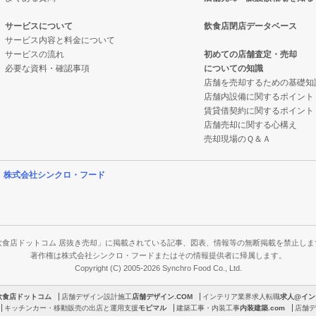
サービスについて
飲食店閉店データベース
サービス内容と料金について
サービスの流れ
初めての店舗査定・売却
必要な資料・確認事項
についての知識
店舗を売却するための基礎知
店舗内設備に関するポイント
賃貸借契約に関するポイント
店舗売却に関する心構え
売却現場のＱ＆Ａ
営
株式会社シンクロ・フード
飲食店ドットコム 居抜き売却」に掲載されている記事、図表、情報等の無断掲載を禁止しま
著作権は株式会社シンクロ・フードまたはその情報提供者に帰属します。
Copyright (C) 2005-2026 Synchro Food Co., Ltd.
飲食店ドットコム
店舗デザイン設計施工
店舗デザイン.COM
インテリア業界求人転職
求人@イン
キッチンカー・移動販売の出店と運用支援
モビマル
建築工事・内装工事
内装建築.com
店舗デ