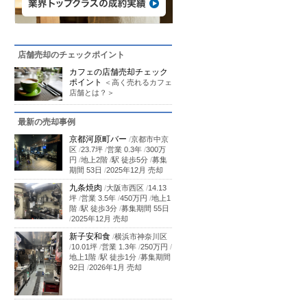
店舗売却のチェックポイント
カフェの店舗売却チェック
ポイント
＜高く売れるカフェ
店舗とは？＞
最新の売却事例
京都河原町バー
/
京都市中京
区
/
23.7坪
/
営業 0.3年
/
300万
円
/
地上2階
/
駅 徒歩5分
/
募集
期間 53日
/
2025年12月 売却
九条焼肉
/
大阪市西区
/
14.13
坪
/
営業 3.5年
/
450万円
/
地上1
階
/
駅 徒歩3分
/
募集期間 55日
/
2025年12月 売却
新子安和食
/
横浜市神奈川区
/
10.01坪
/
営業 1.3年
/
250万円
/
地上1階
/
駅 徒歩1分
/
募集期間
92日
/
2026年1月 売却