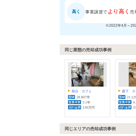
より高く
高く
事業譲渡で
売
※2022年4月～2
同じ業態の売却成功事例
桜台 カフェ
森下 カ
28.807坪
21.1
3.1年
4
130万円
3
同じエリアの売却成功事例