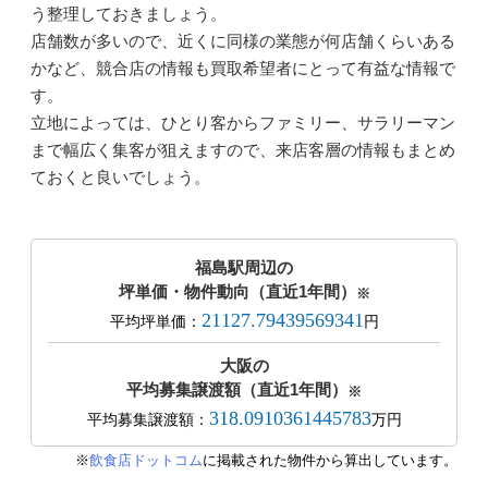
う整理しておきましょう。
店舗数が多いので、近くに同様の業態が何店舗くらいある
かなど、競合店の情報も買取希望者にとって有益な情報で
す。
立地によっては、ひとり客からファミリー、サラリーマン
まで幅広く集客が狙えますので、来店客層の情報もまとめ
ておくと良いでしょう。
福島駅周辺の
坪単価・物件動向（直近1年間）
※
21127.79439569341
平均坪単価：
円
大阪の
平均募集譲渡額（直近1年間）
※
318.0910361445783
平均募集譲渡額：
万円
※
飲食店ドットコム
に掲載された物件から算出しています。