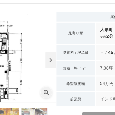
案
人形町
最寄り駅
2
分
徒歩
45
現賃料 / 坪単価
－ /
7.38坪
面積 坪（㎡）
54万円
希望譲渡額
インド
前業態