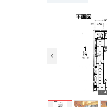
1
/
4