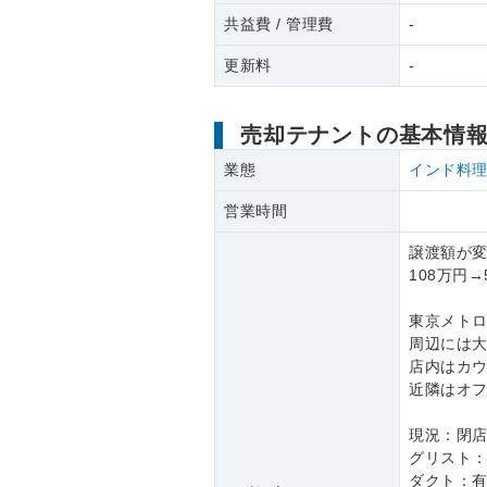
共益費 / 管理費
-
更新料
-
売却テナントの基本情
業態
インド料
営業時間
譲渡額が
108万円→
東京メトロ
周辺には
店内はカウ
近隣はオ
現況：閉
グリスト：
ダクト：有