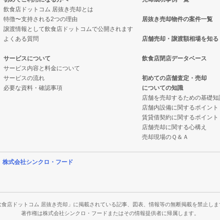
売却物件の案件一覧
案件一覧
売却物件の案件一覧
却物件の案件一覧
飲食店ドットコム 居抜き売却とは
特徴〜支持される2つの理由
居抜き売却物件の案件一覧
の案件一覧
却物件の案件一覧
の案件一覧
売却物件の案件一覧
譲渡情報として飲食店ドットコムで公開されます
よくある質問
店舗売却・譲渡額相場を知る
の案件一覧
案件一覧
売却物件の案件一覧
抜き売却物件の案件一覧
サービスについて
飲食店閉店データベース
の居抜き売却物件の案件一覧
案件一覧
の案件一覧
居抜き売却物件の案件一覧
サービス内容と料金について
サービスの流れ
初めての店舗査定・売却
必要な資料・確認事項
についての知識
却物件の案件一覧
抜き売却物件の案件一覧
居抜き売却物件の案件一覧
き売却物件の案件一覧
店舗を売却するための基礎知
店舗内設備に関するポイント
件の案件一覧
物件の案件一覧
却物件の案件一覧
抜き売却物件の案件一覧
賃貸借契約に関するポイント
店舗売却に関する心構え
売却物件の案件一覧
の案件一覧
件の案件一覧
理の居抜き売却物件の案件一覧
売却現場のＱ＆Ａ
の居抜き売却物件の案件一覧
抜き売却物件の案件一覧
ーの居抜き売却物件の案件一覧
居抜き売却物件の案件一覧
営
株式会社シンクロ・フード
ナックの居抜き売却物件の案件一覧
クの居抜き売却物件の案件一覧
物件の案件一覧
き売却物件の案件一覧
の案件一覧
案件一覧
の案件一覧
抜き売却物件の案件一覧
飲食店ドットコム 居抜き売却」に掲載されている記事、図表、情報等の無断掲載を禁止しま
著作権は株式会社シンクロ・フードまたはその情報提供者に帰属します。