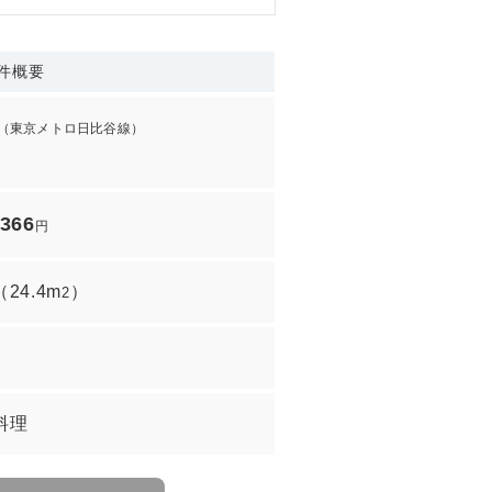
件概要
（東京メトロ日比谷線）
,366
円
（
24.4m
）
2
料理