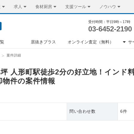
装
求人
食材厨房
支援ツール
ノウハウ
受付時間：平日9時～17時
03-6452-2190
一覧
居抜きプラス
オンライン査定（無料）
サ
案件詳細
.4坪 人形町駅徒歩2分の好立地！イン
却物件の案件情報
問い合わせ数
6件