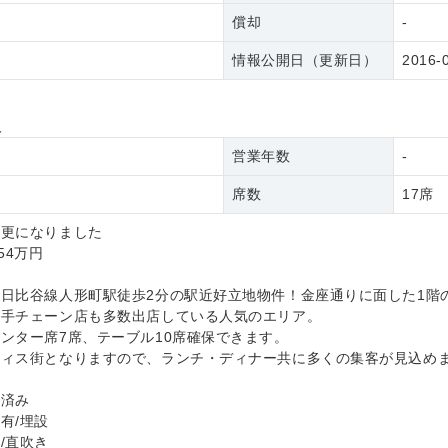
償却
-
情報公開日（更新日）
2016-
報
理
営業年数
-
席数
17席
変更になりました
54万円
日比谷線人形町駅徒歩2分の駅近好立地物件！金座通りに面した1階
大手チェーン店も多数出店している人気のエリア。
ンター席7席、テーブル10席確保できます。
フィス街となりますので、ランチ・ディナー共に多くの集客が見込め
店済み
有/埋設
/直吹き