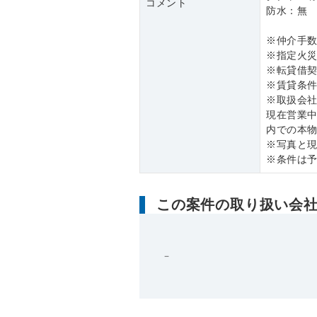
コメント
防水：無
※仲介手数
※指定火
※転貸借
※賃貸条
※取扱会
現在営業
内での本
※写真と
※条件は
この案件の取り扱い会
－