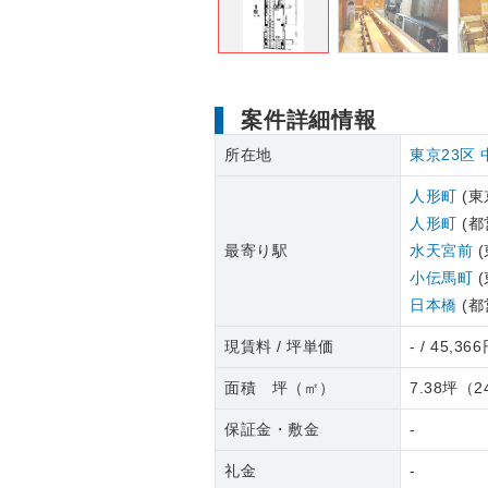
案件詳細情報
所在地
東京23区
人形町
(東
人形町
(都
最寄り駅
水天宮前
(
小伝馬町
(
日本橋
(都
現賃料 / 坪単価
- / 45,36
面積 坪（㎡）
7.38坪
（
2
保証金・敷金
-
礼金
-