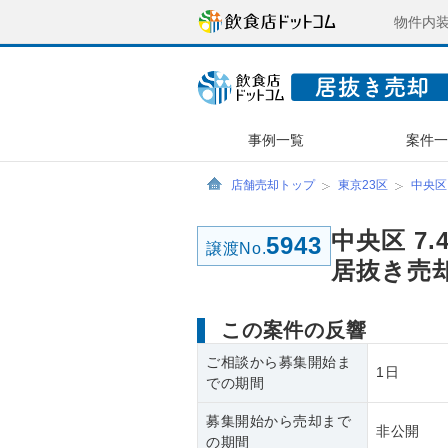
物件内
事例一覧
案件
店舗売却トップ
東京23区
中央区
中央区 7
5943
譲渡No.
居抜き売
この案件の反響
ご相談から募集開始ま
1日
での期間
募集開始から売却まで
非公開
の期間