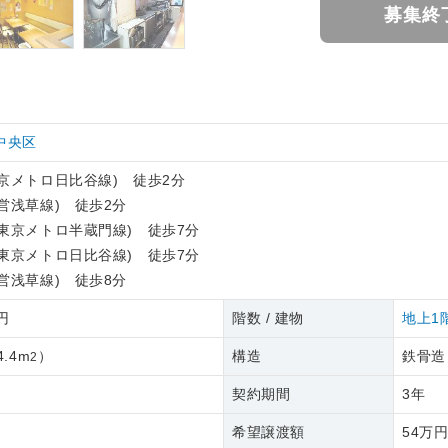
募集終
中央区
京メトロ日比谷線) 徒歩2分
営浅草線) 徒歩2分
東京メトロ半蔵門線) 徒歩7分
東京メトロ日比谷線) 徒歩7分
営浅草線) 徒歩8分
6円
階数 / 建物
地上1
4.4m
）
構造
鉄骨造
2
契約期間
3年
希望譲渡額
54万