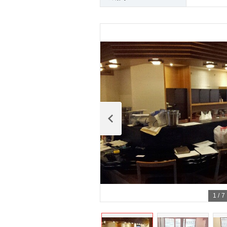
1
/
7