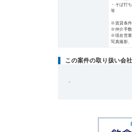
・そば打
等
※賃貸条
※仲介手数
※現在営
写真撮影
この案件の取り扱い会
－