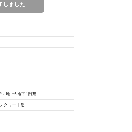
了しました
 / 地上6地下1階建
ンクリート造
円