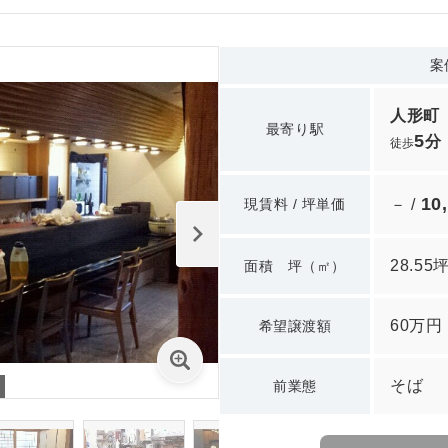
案
人形町
最寄り駅
5
分
徒歩
10
現賃料 / 坪単価
－ /
28.55
面積 坪（㎡）
60万円
希望譲渡額
そば
前業態