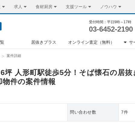
装
求人
食材厨房
支援ツール
ノウハウ
受付時間：平日9時～17時
03-6452-2190
一覧
居抜きプラス
オンライン査定（無料）
サ
案件詳細
8.6坪 人形町駅徒歩5分！そば懐石の居
却物件の案件情報
問い合わせ数
7件