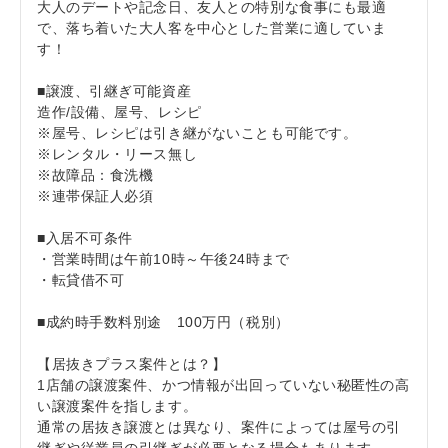
大人のデートや記念日、友人との特別な食事にも最適
で、落ち着いた大人客を中心とした営業に適していま
す！
■譲渡、引継ぎ可能資産
造作/設備、屋号、レシピ
※屋号、レシピは引き継がないことも可能です。
※レンタル・リース無し
※故障品：食洗機
※連帯保証人必須
■入居不可条件
・営業時間は午前10時～午後24時まで
・転貸借不可
■成約時手数料別途 100万円（税別）
【居抜きプラス案件とは？】
1店舗の譲渡案件、かつ情報が出回っていない秘匿性の高
い譲渡案件を指します。
通常の居抜き譲渡とは異なり、案件によっては屋号の引