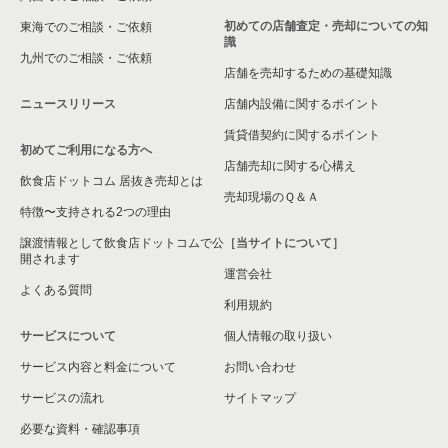
東京23区の専門料理の居抜き売却物件の案件一覧
世田谷区の和食の居抜き売却物件の案件一覧
初めての店舗査定・売却についての知
東海でのご相談・ご依頼
識
東京23区の和食の居抜き売却物件の案件一覧
世田谷区の洋食の居抜き売却物件の案件一覧
九州でのご相談・ご依頼
店舗を売却するための基礎知識
東京23区の洋食の居抜き売却物件の案件一覧
世田谷区のその他の居抜き売却物件の案件一覧
ニュースリリース
店舗内設備に関するポイント
賃貸借契約に関するポイント
東京23区のその他の居抜き売却物件の案件一覧
初めてご利用になる方へ
店舗売却に関する心構え
飲食店ドットコム 居抜き売却とは
売却現場のＱ＆Ａ
特徴〜支持される2つの理由
譲渡情報として飲食店ドットコムで公
［当サイトについて］
開されます
運営会社
よくある質問
利用規約
サービスについて
個人情報の取り扱い
サービス内容と料金について
お問い合わせ
サービスの流れ
サイトマップ
必要な資料・確認事項