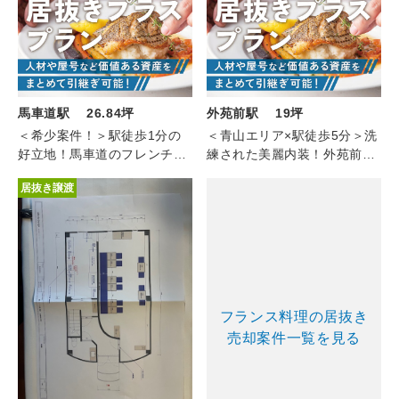
馬車道駅 26.84坪
外苑前駅 19坪
＜希少案件！＞駅徒歩1分の
＜青山エリア×駅徒歩5分＞洗
好立地！馬車道のフレンチ
練された美麗内装！外苑前の
（1F/26.84坪）
フレンチ（10階/約19坪）
居抜き譲渡
フランス料理の居抜き
売却案件一覧を見る