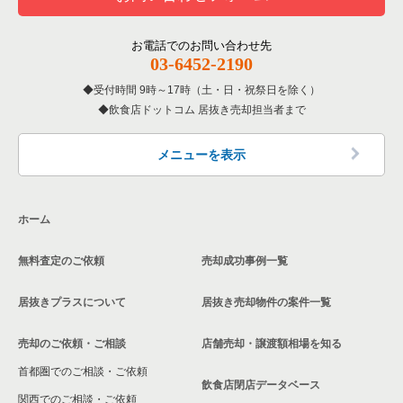
東京23区の焼肉の居抜き売却物件の案件一覧
世田谷区の焼肉の居抜き売却物件の案件一覧
二子玉川駅のカラオケ・パブ・スナックの居抜き売却物件の案
東京23区の1階のフランス料理の居抜き売却物件の案件一覧
お電話でのお問い合わせ先
件一覧
03-6452-2190
東京23区の鉄板焼き・お好み焼の居抜き売却物件の案件一覧
世田谷区の鉄板焼き・お好み焼の居抜き売却物件の案件一覧
東京23区の20坪以下の飲食店の居抜き売却物件の案件一覧
二子玉川駅の居酒屋・ダイニングバーの居抜き売却物件の案件
受付時間 9時～17時（土・日・祝祭日を除く）
一覧
飲食店ドットコム 居抜き売却担当者まで
東京23区のアジア料理の居抜き売却物件の案件一覧
世田谷区のアジア料理の居抜き売却物件の案件一覧
世田谷区の20坪以下の飲食店の居抜き売却物件の案件一覧
二子玉川駅の洋食の居抜き売却物件の案件一覧
東京23区のカフェの居抜き売却物件の案件一覧
世田谷区のカフェの居抜き売却物件の案件一覧
二子玉川駅の20坪以下の飲食店の居抜き売却物件の案件一覧
メニューを表示
二子玉川駅のその他の居抜き売却物件の案件一覧
東京23区のテイクアウトの居抜き売却物件の案件一覧
世田谷区のテイクアウトの居抜き売却物件の案件一覧
東京23区の20坪以下のフランス料理の居抜き売却物件の案件一
覧
ホーム
東京23区のお弁当・惣菜・デリの居抜き売却物件の案件一覧
世田谷区のお弁当・惣菜・デリの居抜き売却物件の案件一覧
無料査定のご依頼
売却成功事例一覧
東京23区のカラオケ・パブ・スナックの居抜き売却物件の案件
世田谷区のカラオケ・パブ・スナックの居抜き売却物件の案件
一覧
一覧
居抜きプラスについて
居抜き売却物件の案件一覧
東京23区のバーの居抜き売却物件の案件一覧
世田谷区のバーの居抜き売却物件の案件一覧
売却のご依頼・ご相談
店舗売却・譲渡額相場を知る
東京23区の居酒屋・ダイニングバーの居抜き売却物件の案件一
世田谷区の居酒屋・ダイニングバーの居抜き売却物件の案件一
首都圏でのご相談・ご依頼
覧
覧
飲食店閉店データベース
関西でのご相談・ご依頼