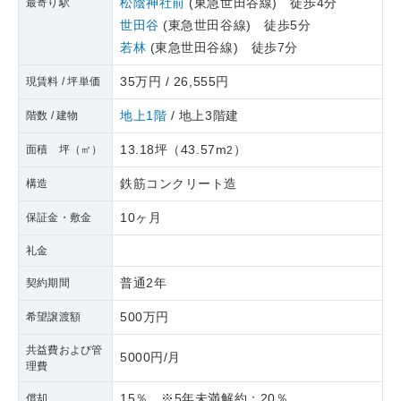
松陰神社前
(東急世田谷線) 徒歩4分
最寄り駅
世田谷
(東急世田谷線) 徒歩5分
若林
(東急世田谷線) 徒歩7分
35万円 / 26,555円
現賃料 / 坪単価
地上1階
/ 地上3階建
階数 / 建物
13.18坪
（
43.57m
）
面積 坪（㎡）
2
鉄筋コンクリート造
構造
10ヶ月
保証金・敷金
礼金
普通2年
契約期間
500万円
希望譲渡額
共益費および管
5000円/月
理費
15％ ※5年未満解約：20％
償却