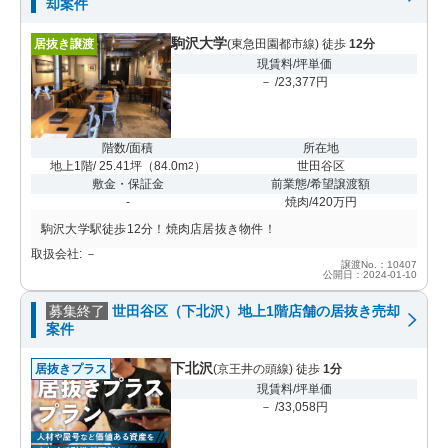
却案件
駒沢大学
居抜き譲渡
(東急田園都市線) 徒歩
12分
現賃料/坪単価
－ /23,377円
階数/面積
所在地
地上1階/ 25.41坪
（
84.0m
）
世田谷区
2
敷金・保証金
前業態/希望譲渡額
-
焼肉/420万円
駒沢大学駅徒歩12分！焼肉店居抜き物件！
取扱会社: －
譲渡No.：10407
公開日：2024-01-10
募集終了
世田谷区（下北沢）地上1階店舗の居抜き売却
案件
下北沢
居抜きプラス
(京王井の頭線) 徒歩
1分
現賃料/坪単価
－ /33,058円