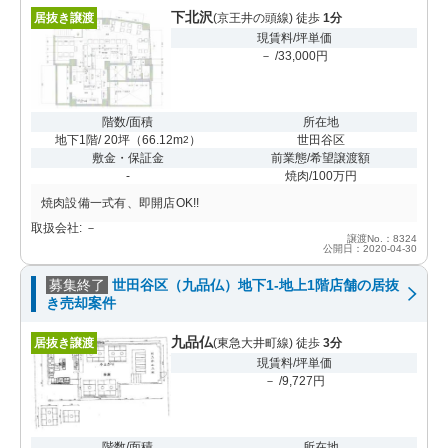
下北沢
居抜き譲渡
(京王井の頭線) 徒歩
1分
現賃料/坪単価
－ /33,000円
階数/面積
所在地
地下1階/ 20坪
（
66.12m
）
世田谷区
2
敷金・保証金
前業態/希望譲渡額
-
焼肉/100万円
焼肉設備一式有、即開店OK!!
取扱会社: －
譲渡No.：8324
公開日：2020-04-30
募集終了
世田谷区（九品仏）地下1-地上1階店舗の居抜
き売却案件
九品仏
居抜き譲渡
(東急大井町線) 徒歩
3分
現賃料/坪単価
－ /9,727円
階数/面積
所在地