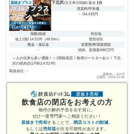
下北沢
居抜きプラス
(京王井の頭線) 徒歩
1分
現賃料/坪単価
－ /34,435円
階数/面積
所在地
地上1階/ 14.52坪
（
48.0m
）
世田谷区
2
敷金・保証金
前業態/希望譲渡額
-
焼肉、居酒屋/480万円
＜人の往来も多い通路！＞1階路面店！無煙ロースターあり！下北
沢の焼肉店(1F/約14.52坪)
取扱会社: －
譲渡No.：11170
公開日：2024-12-28
飲食店の閉店をお考えの方
物件の解約予告を出す前に、
ぜひ一度専門家へご相談ください！
居抜きで売却
することで、
閉店コストの削減
、
もしくは
売却益
が出る可能性があります。