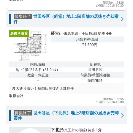
譲渡No.：7326
公開日：2018-10-25
募集終了
世田谷区（経堂）地上1階店舗の居抜き売却案
件
経堂
居抜き譲渡
(小田急本線・小田原線) 徒歩
4分
現賃料/坪単価
－ /21,600円
階数/面積
所在地
地上1階/ 24.5坪
（
81.0m
）
世田谷区
2
敷金・保証金
前業態/希望譲渡額
-
焼肉/相談
農大通り沿い！焼肉店居抜き店舗物件
取扱会社: －
譲渡No.：6355
公開日：2016-12-09
募集終了
世田谷区（下北沢）地上2階店舗の居抜き売却
案件
下北沢
(京王井の頭線) 徒歩
1分