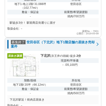
地下1-地上1階/ 31.088坪
世田谷区
（
102.77m
）
2
敷金・保証金
前業態/希望譲渡額
-
焼肉/700万円
駅徒歩3分！ 駅前商店街通りに面す
取扱会社: －
譲渡No.：7601
公開日：2019-05-09
募集終了
世田谷区（下北沢）地下1階店舗の居抜き売却
案件
下北沢
居抜き譲渡
(京王井の頭線) 徒歩
2分
現賃料/坪単価
－ /35,100円
階数/面積
所在地
地下1階/ 20坪
（
66.12m
）
世田谷区
2
敷金・保証金
前業態/希望譲渡額
-
焼肉/500万円
下北沢駅近！焼肉店居抜き
取扱会社: －