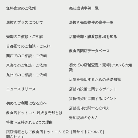
無料査定のご依頼
売却成功事例一覧
中野区の飲食店の居抜き売却物件の案件一覧
居抜きプラスについて
居抜き売却物件の案件一覧
売却のご依頼・ご相談
店舗売却・譲渡額相場を知る
首都圏でのご相談・ご依頼
飲食店閉店データベース
関西でのご相談・ご依頼
初めての店舗査定・売却についての知
東海でのご相談・ご依頼
識
九州でのご相談・ご依頼
店舗を売却するための基礎知識
ニュースリリース
店舗内設備に関するポイント
賃貸借契約に関するポイント
初めてご利用になる方へ
店舗売却に関する心構え
飲食店ドットコム 居抜き売却とは
売却現場のＱ＆Ａ
特徴〜支持される2つの理由
譲渡情報として飲食店ドットコムで公
［当サイトについて］
開されます