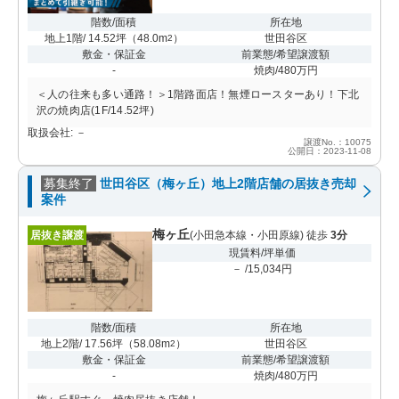
階数/面積
所在地
地上1階/ 14.52坪
（
48.0m
）
世田谷区
2
敷金・保証金
前業態/希望譲渡額
-
焼肉/480万円
＜人の往来も多い通路！＞1階路面店！無煙ロースターあり！下北
沢の焼肉店(1F/14.52坪)
取扱会社: －
譲渡No.：10075
公開日：2023-11-08
募集終了
世田谷区（梅ヶ丘）地上2階店舗の居抜き売却
案件
梅ヶ丘
居抜き譲渡
(小田急本線・小田原線) 徒歩
3分
現賃料/坪単価
－ /15,034円
階数/面積
所在地
地上2階/ 17.56坪
（
58.08m
）
世田谷区
2
敷金・保証金
前業態/希望譲渡額
-
焼肉/480万円