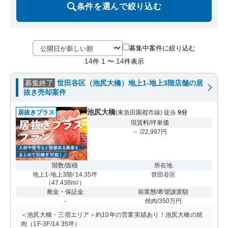
条件を選んで絞り込む
募集中案件に絞り込む
14
1
14
件
〜
件表示
募集終了
世田谷区（池尻大橋）地上1-地上3階店舗の居
抜き売却案件
池尻大橋
居抜きプラス
(東急田園都市線) 徒歩
9分
現賃料/坪単価
－ /22,997円
階数/面積
所在地
地上1-地上3階/ 14.35坪
世田谷区
（
47.438m
）
2
敷金・保証金
前業態/希望譲渡額
-
焼肉/350万円
＜池尻大橋・三宿エリア＞約10年の営業実績あり！池尻大橋の焼
肉（1F-3F/14.35坪）