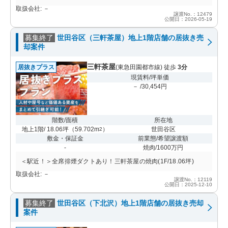
取扱会社: －
譲渡No.：12479
公開日：2026-05-19
募集終了
世田谷区（三軒茶屋）地上1階店舗の居抜き売
却案件
三軒茶屋
居抜きプラス
(東急田園都市線) 徒歩
3分
現賃料/坪単価
－ /30,454円
階数/面積
所在地
地上1階/ 18.06坪
（
59.702m
）
世田谷区
2
敷金・保証金
前業態/希望譲渡額
-
焼肉/1600万円
＜駅近！＞全席排煙ダクトあり！三軒茶屋の焼肉(1F/18.06坪)
取扱会社: －
譲渡No.：12119
公開日：2025-12-10
募集終了
世田谷区（下北沢）地上1階店舗の居抜き売却
案件