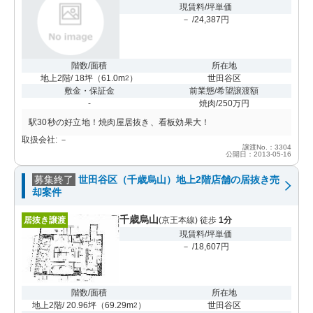
現賃料/坪単価
－ /24,387円
階数/面積
所在地
地上2階/ 18坪
（
61.0m
）
世田谷区
2
敷金・保証金
前業態/希望譲渡額
-
焼肉/250万円
駅30秒の好立地！焼肉屋居抜き、看板効果大！
取扱会社: －
譲渡No.：3304
公開日：2013-05-16
募集終了
世田谷区（千歳烏山）地上2階店舗の居抜き売
却案件
千歳烏山
居抜き譲渡
(京王本線) 徒歩
1分
現賃料/坪単価
－ /18,607円
階数/面積
所在地
地上2階/ 20.96坪
（
69.29m
）
世田谷区
2