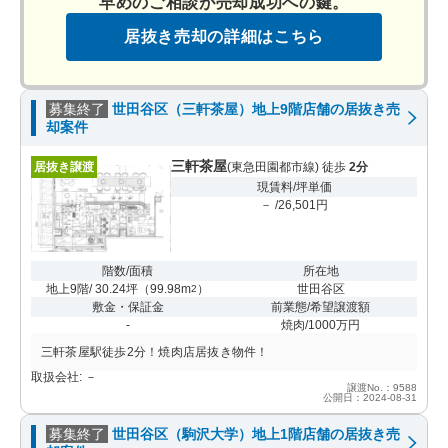
早めのご相談が売却成功への鍵。
居抜き売却の詳細はこちら
募集終了
世田谷区（三軒茶屋）地上9階店舗の居抜き売
却案件
三軒茶屋
居抜き譲渡
(東急田園都市線) 徒歩
2分
現賃料/坪単価
－ /26,501円
階数/面積
所在地
地上9階/ 30.24坪
（
99.98m
）
世田谷区
2
敷金・保証金
前業態/希望譲渡額
-
焼肉/1000万円
三軒茶屋駅徒歩2分！焼肉店居抜き物件！
取扱会社: －
譲渡No.：9588
公開日：2024-08-31
募集終了
世田谷区（駒沢大学）地上1階店舗の居抜き売