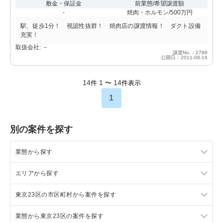
敷金・保証金
前業態/希望譲渡額
-
焼肉・ホルモン/500万円
駅、徒歩1分！ 視認性抜群！ 焼肉店の譲渡情報！ ダクト設備
充実！
取扱会社: －
譲渡No.：2786
公開日：2011-08-16
14
1
14
件
〜
件表示
1
別の案件を探す
業態から探す
エリアから探す
ラーメンの居抜き売却物件の案件一覧
東京23区の市区町村から案件を探す
フランス料理の居抜き売却物件の案件一覧
東京23区の飲食店の居抜き売却物件の案件一覧
業態から東京23区の案件を探す
イタリア料理の居抜き売却物件の案件一覧
東京都下の飲食店の居抜き売却物件の案件一覧
目黒区の飲食店の居抜き売却物件の案件一覧