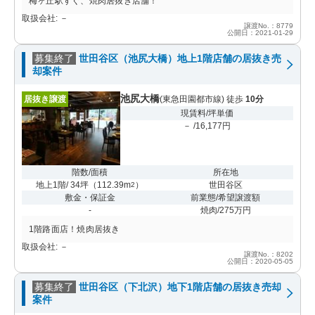
梅ヶ丘駅すぐ、焼肉居抜き店舗！
取扱会社: －
譲渡No.：8779
公開日：2021-01-29
募集終了
世田谷区（池尻大橋）地上1階店舗の居抜き売
却案件
池尻大橋
居抜き譲渡
(東急田園都市線) 徒歩
10分
現賃料/坪単価
－ /16,177円
階数/面積
所在地
地上1階/ 34坪
（
112.39m
）
世田谷区
2
敷金・保証金
前業態/希望譲渡額
-
焼肉/275万円
1階路面店！焼肉居抜き
取扱会社: －
譲渡No.：8202
公開日：2020-05-05
募集終了
世田谷区（下北沢）地下1階店舗の居抜き売却
案件