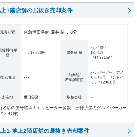
上1階店舗の居抜き売却案件
東急世田谷線
若林
徒歩
8分
最寄り駅
地上1階 /
現賃料/坪単
－ / 17,226円
階数/面積
13.41坪
価
（
44.331m
）
2
ハンバーガー、アメ
前業態/
敷金/礼金
- / -
リカ料理、サンドイ
希望譲渡額
ッチ / 1200万円
所在地
世田谷区
取扱会社
－
百名店の屋号継承！＞リピーター多数！三軒茶屋のグルメバーガー
F/13.41坪)
上1-地上2階店舗の居抜き売却案件