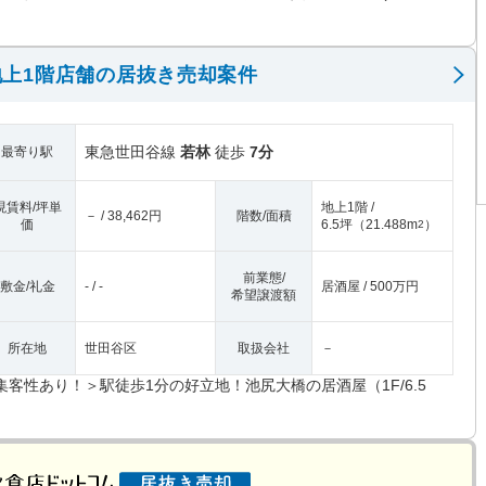
上1階店舗の居抜き売却案件
東急世田谷線
若林
徒歩
7分
最寄り駅
現賃料/坪単
地上1階 /
－ / 38,462円
階数/面積
価
6.5坪
（
21.488m
）
2
前業態/
敷金/礼金
- / -
居酒屋 / 500万円
希望譲渡額
所在地
世田谷区
取扱会社
－
集客性あり！＞駅徒歩1分の好立地！池尻大橋の居酒屋（1F/6.5
）