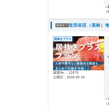
＜
（B
世田谷区（若林）地
募集終了
居抜きプラス
譲渡No.：12479
公開日：2026-05-19
＜
（1