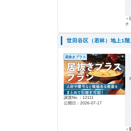
＜
チ（
世田谷区（若林）地上1
居抜きプラス
譲渡No.：12111
公開日：2026-07-17
＜