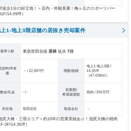
駅徒歩1分の好立地！＞店内・外観美麗！梅ヶ丘のスポーツバー
1F/14.09坪）
上1-地上3階店舗の居抜き売却案件
東急世田谷線
若林
徒歩
7分
最寄り駅
地上1-地上3階 /
現賃料/坪単
－ / 22,997円
階数/面積
14.35坪
価
（
47.438m
）
2
前業態/
敷金/礼金
- / -
焼肉 / 350万円
希望譲渡額
所在地
世田谷区
取扱会社
－
池尻大橋・三宿エリア＞約10年の営業実績あり！池尻大橋の焼肉
F-3F/14.35坪）