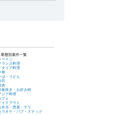
業態別案件一覧
ラーメン
フランス料理
イタリア料理
中華
そば・うどん
寿司
焼肉
鉄板焼き・お好み焼
アジア料理
カフェ
テイクアウト
お弁当・惣菜・デリ
カラオケ・パブ・スナック