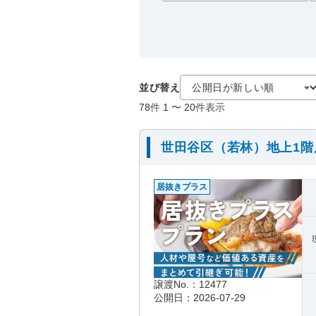
並び替え
78
件
1
〜
20
件表示
世田谷区（若林）地上1
居抜きプラス
譲渡No.：12477
公開日：2026-07-29