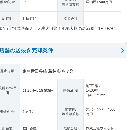
敷金/礼金
- / -
居酒屋 / 500万円
希望譲渡額
所在地
世田谷区
取扱会社
－
駅至近の1階路面店！＞炭火可能！池尻大橋の居酒屋（1F-2F/9.18
）
階店舗の居抜き売却案件
東急世田谷線
若林
徒歩
7分
最寄り駅
地下1階 /
現賃料/坪単
26.5万円
/ 18,808円
階数/面積
14.09坪
価
（
46.579m
）
2
前業態/
スポーツバー / 500
敷金/礼金
6ヶ月 /
希望譲渡額
万円
所在地
世田谷区
取扱会社
株式会社ウィット