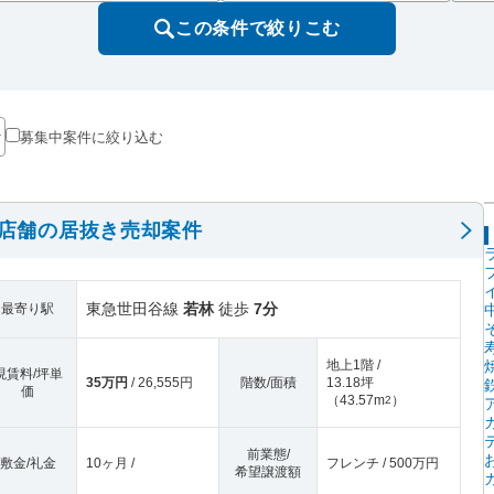
この条件で絞りこむ
募集中案件に絞り込む
階店舗の居抜き売却案件
東急世田谷線
若林
徒歩
7分
最寄り駅
地上1階 /
現賃料/坪単
35万円
/ 26,555円
階数/面積
13.18坪
価
（
43.57m
）
2
前業態/
敷金/礼金
10ヶ月 /
フレンチ / 500万円
希望譲渡額