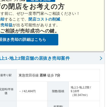
店の閉店をお考えの方
出す前に、ぜひ一度専門家へご相談ください！
売却
することで、
閉店コストの削減
、
は
売却益
が出る可能性があります。
のご相談が売却成功への鍵。
居抜き売却の詳細はこちら
上1-地上2階店舗の居抜き売却案件
東急世田谷線
若林
徒歩
7分
最寄り駅
地上1-地上2階 /
現賃料/坪単
－ / 42,484円
階数/面積
9.18坪
価
（
30.347m
）
2
前業態/