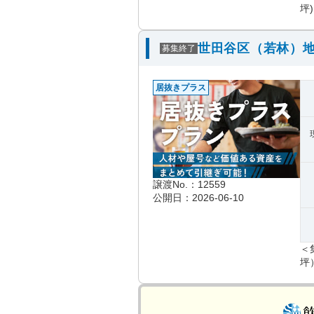
坪)
世田谷区（若林）地
募集終了
居抜きプラス
譲渡No.：12559
公開日：2026-06-10
＜
坪