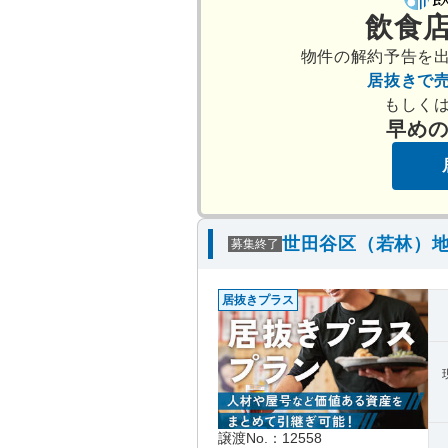
飲食
物件の解約予告を
居抜きで
もしく
早め
世田谷区（若林）地
募集終了
居抜きプラス
譲渡No.：12558