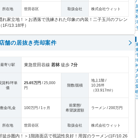
所在地
世田谷区
取扱会社
株式会社ウィット
隠れ家立地！＞お洒落で洗練された印象の内装！二子玉川のフレン
1F/13.18坪）
階店舗の居抜き売却案件
東急世田谷線
若林
徒歩
7分
最寄り駅
地上1階 /
現賃料/坪単
25.65万円
/ 25,000
階数/面積
10.26坪
価
円
（
33.917m
）
2
前業態/
敷金/礼金
100万円 / 1ヶ月
ラーメン / 200万円
希望譲渡額
所在地
世田谷区
取扱会社
株式会社ウィット
駅徒歩圏内！＞1階路面店で視認性良好！用賀のラーメン(1F/10.26