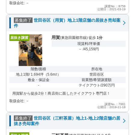
取扱会社: －
譲渡No.：8756
公開日：2021-03-19
募集終了
世田谷区（用賀）地上1階店舗の居抜き売却案
件
用賀
居抜き譲渡
(東急田園都市線) 徒歩
1分
現賃料/坪単価
－ /45,159円
階数/面積
所在地
地上1階/ 1.694坪
（
5.6m
）
世田谷区
2
敷金・保証金
前業態/希望譲渡額
-
テイクアウト/290万円
用賀駅から徒歩2分！商店街に面したテイクアウト専門店！
取扱会社: －
譲渡No.：7981
公開日：2019-11-18
募集終了
世田谷区（三軒茶屋）地上1-地上2階店舗の居
抜き売却案件