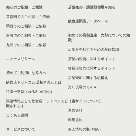
売却のご依頼・ご相談
店舗売却・譲渡額相場を知る
首都圏でのご相談・ご依頼
飲食店閉店データベース
関西でのご相談・ご依頼
初めての店舗査定・売却についての知
東海でのご相談・ご依頼
識
九州でのご相談・ご依頼
店舗を売却するための基礎知識
ニュースリリース
店舗内設備に関するポイント
賃貸借契約に関するポイント
初めてご利用になる方へ
店舗売却に関する心構え
飲食店ドットコム 居抜き売却とは
売却現場のＱ＆Ａ
特徴〜支持される2つの理由
譲渡情報として飲食店ドットコムで公
［当サイトについて］
開されます
運営会社
よくある質問
利用規約
サービスについて
個人情報の取り扱い