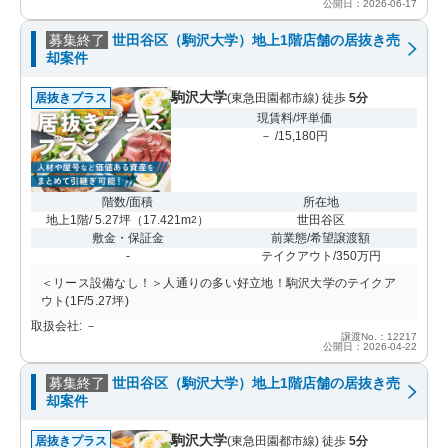
公開日：2026-06-17
募集終了
世田谷区（駒沢大学）地上1階店舗の居抜き売
却案件
駒沢大学
居抜きプラス
(東急田園都市線) 徒歩
5分
現賃料/坪単価
－ /15,180円
階数/面積
所在地
地上1階/ 5.27坪
（
17.421m
）
世田谷区
2
敷金・保証金
前業態/希望譲渡額
-
テイクアウト/350万円
＜リース設備なし！＞人通りの多い好立地！駒沢大学のテイクア
ウト(1F/5.27坪)
取扱会社: －
譲渡No.：12217
公開日：2026-04-22
募集終了
世田谷区（駒沢大学）地上1階店舗の居抜き売
却案件
駒沢大学
居抜きプラス
(東急田園都市線) 徒歩
5分