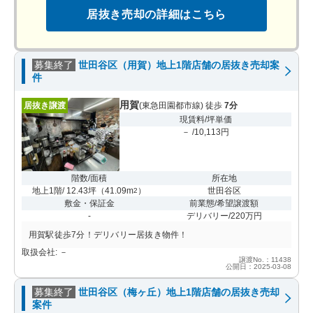
居抜き売却の詳細はこちら
募集終了
世田谷区（用賀）地上1階店舗の居抜き売却案
件
用賀
居抜き譲渡
(東急田園都市線) 徒歩
7分
現賃料/坪単価
－ /10,113円
階数/面積
所在地
地上1階/ 12.43坪
（
41.09m
）
世田谷区
2
敷金・保証金
前業態/希望譲渡額
-
デリバリー/220万円
用賀駅徒歩7分！デリバリー居抜き物件！
取扱会社: －
譲渡No.：11438
公開日：2025-03-08
募集終了
世田谷区（梅ヶ丘）地上1階店舗の居抜き売却
案件