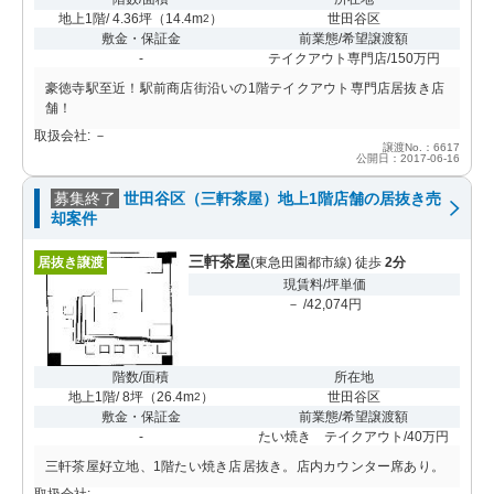
地上1階/ 4.36坪
（
14.4m
）
世田谷区
2
敷金・保証金
前業態/希望譲渡額
-
テイクアウト専門店/150万円
豪徳寺駅至近！駅前商店街沿いの1階テイクアウト専門店居抜き店
舗！
取扱会社: －
譲渡No.：6617
公開日：2017-06-16
募集終了
世田谷区（三軒茶屋）地上1階店舗の居抜き売
却案件
三軒茶屋
居抜き譲渡
(東急田園都市線) 徒歩
2分
現賃料/坪単価
－ /42,074円
階数/面積
所在地
地上1階/ 8坪
（
26.4m
）
世田谷区
2
敷金・保証金
前業態/希望譲渡額
-
たい焼き テイクアウト/40万円
三軒茶屋好立地、1階たい焼き店居抜き。店内カウンター席あり。
取扱会社: －