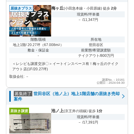
梅ヶ丘
居抜きプラス
(小田急本線・小田原線) 徒歩
2分
現賃料/坪単価
－ /11,347円
階数/面積
所在地
地上1階/ 20.27坪
（
67.008m
）
世田谷区
2
敷金・保証金
前業態/希望譲渡額
-
テイクアウト/800万円
＜レシピも譲渡交渉〇＞イートインスペース有！梅ヶ丘のテイク
アウト店(1F/20.27坪)
取扱会社: －
譲渡No.：10161
公開日：2024-04-30
募集終了
世田谷区（池ノ上）地上1階店舗の居抜き売却
案件
池ノ上
居抜き譲渡
(京王井の頭線) 徒歩
1分
現賃料/坪単価
－ /17,391円