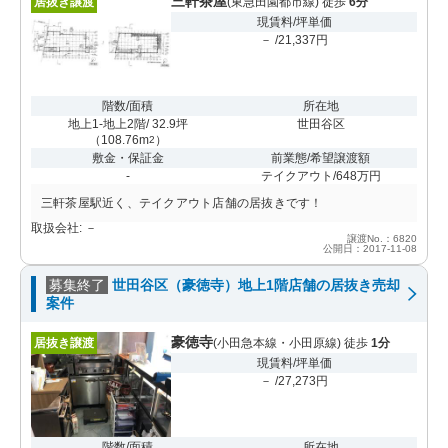
三軒茶屋
居抜き譲渡
(東急田園都市線) 徒歩
6分
現賃料/坪単価
－ /21,337円
階数/面積
所在地
地上1-地上2階/ 32.9坪
世田谷区
（
108.76m
）
2
敷金・保証金
前業態/希望譲渡額
-
テイクアウト/648万円
三軒茶屋駅近く、テイクアウト店舗の居抜きです！
取扱会社: －
譲渡No.：6820
公開日：2017-11-08
募集終了
世田谷区（豪徳寺）地上1階店舗の居抜き売却
案件
豪徳寺
居抜き譲渡
(小田急本線・小田原線) 徒歩
1分
現賃料/坪単価
－ /27,273円
階数/面積
所在地