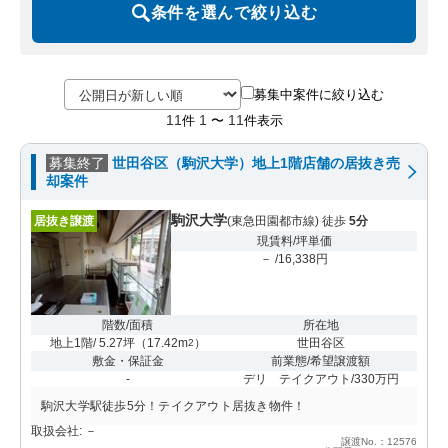
条件を選んで絞り込む
募集中案件に絞り込む
11
1
11
件
〜
件表示
募集終了
世田谷区（駒沢大学）地上1階店舗の居抜き売
却案件
駒沢大学
居抜き譲渡
(東急田園都市線) 徒歩
5分
現賃料/坪単価
－ /16,338円
階数/面積
所在地
地上1階/ 5.27坪
（
17.42m
）
世田谷区
2
敷金・保証金
前業態/希望譲渡額
-
デリ テイクアウト/330万円
駒沢大学駅徒歩5分！テイクアウト居抜き物件！
取扱会社: －
譲渡No.：12576