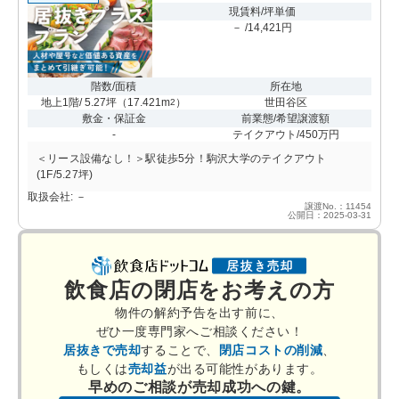
現賃料/坪単価
－ /14,421円
階数/面積
所在地
地上1階/ 5.27坪
（
17.421m
）
世田谷区
2
敷金・保証金
前業態/希望譲渡額
-
テイクアウト/450万円
＜リース設備なし！＞駅徒歩5分！駒沢大学のテイクアウト
(1F/5.27坪)
取扱会社: －
譲渡No.：11454
公開日：2025-03-31
飲食店の閉店をお考えの方
物件の解約予告を出す前に、
ぜひ一度専門家へご相談ください！
居抜きで売却
することで、
閉店コストの削減
、
もしくは
売却益
が出る可能性があります。
早めのご相談が売却成功への鍵。