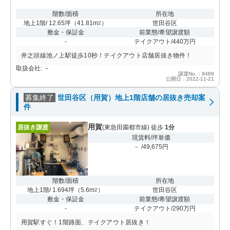
階数/面積
所在地
地上1階/ 12.65坪
（
41.81m
）
世田谷区
2
敷金・保証金
前業態/希望譲渡額
-
テイクアウト/440万円
井之頭線池ノ上駅徒歩10秒！テイクアウト店舗居抜き物件！
取扱会社: －
譲渡No.：9489
公開日：2022-11-21
募集終了
世田谷区（用賀）地上1階店舗の居抜き売却案
件
用賀
居抜き譲渡
(東急田園都市線) 徒歩
1分
現賃料/坪単価
－ /49,675円
階数/面積
所在地
地上1階/ 1.694坪
（
5.6m
）
世田谷区
2
敷金・保証金
前業態/希望譲渡額
-
テイクアウト/290万円
用賀駅すぐ！1階路面、テイクアウト居抜き！