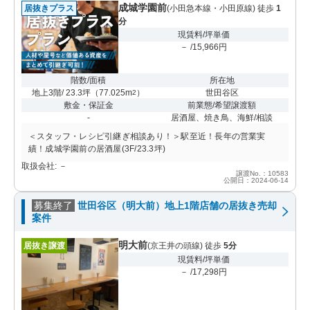
成城学園前
居抜きプラス
(小田急本線・小田原線) 徒歩
1
分
現賃料/坪単価
－ /15,966円
階数/面積
所在地
地上3階/ 23.3坪
（
77.025m
）
世田谷区
2
敷金・保証金
前業態/希望譲渡額
-
居酒屋、焼き鳥、海鮮/相談
＜スタッフ・レシピ引継ぎ相談あり！＞駅至近！長年の営業実
績！成城学園前の居酒屋(3F/23.3坪)
取扱会社: －
譲渡No.：10583
公開日：2024-06-14
募集終了
世田谷区（明大前）地上1階店舗の居抜き売却
案件
明大前
居抜き譲渡
(京王井の頭線) 徒歩
5分
現賃料/坪単価
－ /17,298円