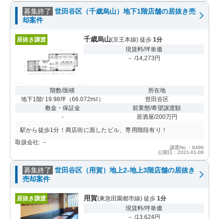
募集終了
世田谷区（千歳烏山）地下1階店舗の居抜き売
却案件
千歳烏山
居抜き譲渡
(京王本線) 徒歩
1分
現賃料/坪単価
－ /14,273円
階数/面積
所在地
地下1階/ 19.98坪
（
66.072m
）
世田谷区
2
敷金・保証金
前業態/希望譲渡額
-
居酒屋/200万円
駅から徒歩1分！商店街に面したビル、専用階段有り！
取扱会社: －
譲渡No.：8496
公開日：2021-01-08
募集終了
世田谷区（用賀）地上2-地上3階店舗の居抜き
売却案件
用賀
居抜き譲渡
(東急田園都市線) 徒歩
1分
現賃料/坪単価
－ /13,624円