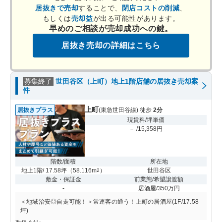
居抜きで売却
することで、
閉店コストの削減
、
もしくは
売却益
が出る可能性があります。
早めのご相談が売却成功への鍵。
居抜き売却の詳細はこちら
募集終了
世田谷区（上町）地上1階店舗の居抜き売却案
件
上町
居抜きプラス
(東急世田谷線) 徒歩
2分
現賃料/坪単価
－ /15,358円
階数/面積
所在地
地上1階/ 17.58坪
（
58.116m
）
世田谷区
2
敷金・保証金
前業態/希望譲渡額
-
居酒屋/350万円
＜地域治安◎自走可能！＞常連客の通う！上町の居酒屋(1F/17.58
坪)