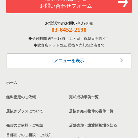
お問い合わせフォーム
洋食の居抜き売却物件の案件一覧
北区の飲食店の居抜き売却物件の案件一覧
東京23区の居酒屋・ダイニングバーの居抜き売却物件の案件一
世田谷区の居酒屋・ダイニングバーの居抜き売却物件の案件一
覧
覧
その他の居抜き売却物件の案件一覧
江戸川区の飲食店の居抜き売却物件の案件一覧
お電話でのお問い合わせ先
03-6452-2190
東京23区の専門料理の居抜き売却物件の案件一覧
世田谷区の和食の居抜き売却物件の案件一覧
杉並区の飲食店の居抜き売却物件の案件一覧
受付時間 9時～17時（土・日・祝祭日を除く）
東京23区の和食の居抜き売却物件の案件一覧
世田谷区の洋食の居抜き売却物件の案件一覧
飲食店ドットコム 居抜き売却担当者まで
墨田区の飲食店の居抜き売却物件の案件一覧
東京23区の洋食の居抜き売却物件の案件一覧
世田谷区のその他の居抜き売却物件の案件一覧
品川区の飲食店の居抜き売却物件の案件一覧
メニューを表示
東京23区のその他の居抜き売却物件の案件一覧
大田区の飲食店の居抜き売却物件の案件一覧
ホーム
荒川区の飲食店の居抜き売却物件の案件一覧
無料査定のご依頼
売却成功事例一覧
中野区の飲食店の居抜き売却物件の案件一覧
居抜きプラスについて
居抜き売却物件の案件一覧
売却のご依頼・ご相談
店舗売却・譲渡額相場を知る
首都圏でのご相談・ご依頼