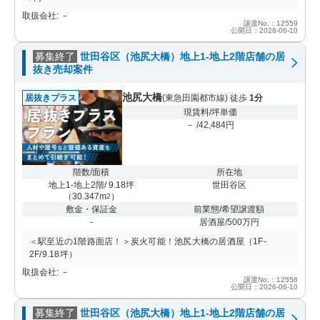
取扱会社: －
譲渡No.：12559
公開日：2026-06-10
募集終了
世田谷区（池尻大橋）地上1-地上2階店舗の居
抜き売却案件
池尻大橋
居抜きプラス
(東急田園都市線) 徒歩
1分
現賃料/坪単価
－ /42,484円
階数/面積
所在地
地上1-地上2階/ 9.18坪
世田谷区
（
30.347m
）
2
敷金・保証金
前業態/希望譲渡額
-
居酒屋/500万円
＜駅至近の1階路面店！＞炭火可能！池尻大橋の居酒屋（1F-
2F/9.18坪）
取扱会社: －
譲渡No.：12558
公開日：2026-06-10
募集終了
世田谷区（池尻大橋）地上1-地上2階店舗の居