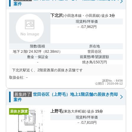
案件
下北沢
(小田急本線・小田原線) 徒歩
3分
現賃料/坪単価
－ /17,962円
階数/面積
所在地
地下２階/ 24.92坪
（
82.38m
）
世田谷区
2
敷金・保証金
前業態/希望譲渡額
-
焼き鳥/150万円
下北沢駅近く、2階居酒屋の居抜き店舗です
取扱会社: －
譲渡No.：8456
公開日：2020-06-12
募集終了
世田谷区（上野毛）地上1階店舗の居抜き売却
案件
上野毛
居抜き譲渡
(東急大井町線) 徒歩
15分
現賃料/坪単価
－ /17,810円