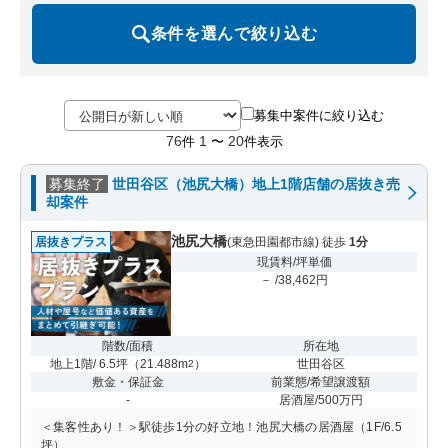
条件を選んで絞り込む
募集中案件に絞り込む
76
1
20
件
〜
件表示
募集終了
世田谷区（池尻大橋）地上1階店舗の居抜き売
却案件
池尻大橋
居抜きプラス
(東急田園都市線) 徒歩
1分
現賃料/坪単価
－ /38,462円
階数/面積
所在地
地上1階/ 6.5坪
（
21.488m
）
世田谷区
2
敷金・保証金
前業態/希望譲渡額
-
居酒屋/500万円
＜集客性あり！＞駅徒歩1分の好立地！池尻大橋の居酒屋（1F/6.5
坪）