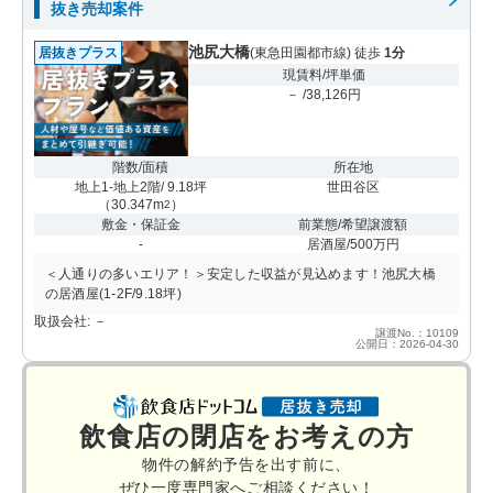
抜き売却案件
池尻大橋
居抜きプラス
(東急田園都市線) 徒歩
1分
現賃料/坪単価
－ /38,126円
階数/面積
所在地
地上1-地上2階/ 9.18坪
世田谷区
（
30.347m
）
2
敷金・保証金
前業態/希望譲渡額
-
居酒屋/500万円
＜人通りの多いエリア！＞安定した収益が見込めます！池尻大橋
の居酒屋(1-2F/9.18坪)
取扱会社: －
譲渡No.：10109
公開日：2026-04-30
飲食店の閉店をお考えの方
物件の解約予告を出す前に、
ぜひ一度専門家へご相談ください！