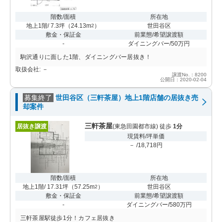
階数/面積
所在地
地上1階/ 7.3坪
（
24.13m
）
世田谷区
2
敷金・保証金
前業態/希望譲渡額
-
ダイニングバー/50万円
駒沢通りに面した1階、ダイニングバー居抜き！
取扱会社: －
譲渡No.：8200
公開日：2020-02-04
募集終了
世田谷区（三軒茶屋）地上1階店舗の居抜き売
却案件
三軒茶屋
居抜き譲渡
(東急田園都市線) 徒歩
1分
現賃料/坪単価
－ /18,718円
階数/面積
所在地
地上1階/ 17.31坪
（
57.25m
）
世田谷区
2
敷金・保証金
前業態/希望譲渡額
-
ダイニングバー/580万円
三軒茶屋駅徒歩1分！カフェ居抜き