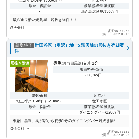
地上1階/ 24.4坪
（
80.66m
）
世田谷区
2
敷金・保証金
前業態/希望譲渡額
-
焼き鳥居酒屋/350万円
環八通り沿い焼鳥屋 居抜き物件！！
取扱会社: －
譲渡No.：9263
公開日：2022-08-12
募集終了
世田谷区（奥沢）地上2階店舗の居抜き売却案
件
奥沢
居抜き譲渡
(東急目黒線) 徒歩
1分
現賃料/坪単価
－ /17,045円
階数/面積
所在地
地上2階/ 9.68坪
（
32.0m
）
世田谷区
2
敷金・保証金
前業態/希望譲渡額
-
ダイニングバー/220万円
東急目黒線、奥沢駅から徒歩1分のダイニングバー居抜き物件
取扱会社: －
譲渡No.：9153
公開日：2022-05-23