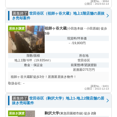
譲渡No.：9694
公開日：2023-02-13
募集終了
世田谷区（祖師ヶ谷大蔵）地上1階店舗の居抜
き売却案件
祖師ヶ谷大蔵
居抜き譲渡
(小田急本線・小田原線) 徒歩
3分
現賃料/坪単価
－ /19,800円
階数/面積
所在地
地上1階/ 6坪
（
19.835m
）
世田谷区
2
敷金・保証金
前業態/希望譲渡額
-
居酒屋/275万円
祖師ヶ谷大蔵駅徒歩3分！居酒屋居抜き物件！
取扱会社: －
譲渡No.：9401
公開日：2022-12-13
募集終了
世田谷区（駒沢大学）地上1-地上2階店舗の居
抜き売却案件
駒沢大学
居抜き譲渡
(東急田園都市線) 徒歩
2分