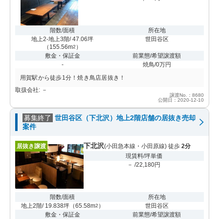
階数/面積
所在地
地上2-地上3階/ 47.06坪
世田谷区
（
155.56m
）
2
敷金・保証金
前業態/希望譲渡額
-
焼鳥/0万円
用賀駅から徒歩1分！焼き鳥店居抜き！
取扱会社: －
譲渡No.：8680
公開日：2020-12-10
募集終了
世田谷区（下北沢）地上2階店舗の居抜き売却
案件
下北沢
居抜き譲渡
(小田急本線・小田原線) 徒歩
2分
現賃料/坪単価
－ /22,180円
階数/面積
所在地
地上2階/ 19.838坪
（
65.58m
）
世田谷区
2
敷金・保証金
前業態/希望譲渡額