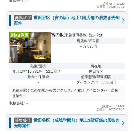
取扱会社: －
譲渡No.：11120
公開日：2025-09-10
募集終了
世田谷区（宮の坂）地上1階店舗の居抜き売却
案件
宮の坂
居抜き譲渡
(東急世田谷線) 徒歩
2分
現賃料/坪単価
－ /9,695円
階数/面積
所在地
地上1階/ 15.781坪
（
52.17m
）
世田谷区
2
敷金・保証金
前業態/希望譲渡額
-
ダイニングバー/550万円
豪徳寺駅！宮の坂駅からのアクセスが可能！ダイニングバー居抜
き物件！
取扱会社: －
譲渡No.：11446
公開日：2025-03-13
募集終了
世田谷区（成城学園前）地上3階店舗の居抜き
売却案件