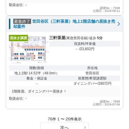
取扱会社: －
譲渡No.：7949
公開日：2019-09-11
募集終了
世田谷区（三軒茶屋）地上1階店舗の居抜き売
却案件
三軒茶屋
居抜き譲渡
(東急世田谷線) 徒歩
5分
現賃料/坪単価
－ /23,802円
階数/面積
所在地
地上1階/ 14.52坪
（
48.0m
）
世田谷区
2
敷金・保証金
前業態/希望譲渡額
-
ダイニングバー/280万円
1階路面、ダイニングバー居抜き！
取扱会社: －
譲渡No.：7889
公開日：2019-07-04
76
1
20
件
〜
件表示
次へ