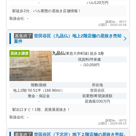
-
バル/120万円
駅徒歩2分、バル業態の居抜き店舗情報！
取扱会社: －
譲渡No.：8577
公開日：2020-10-26
募集終了
世田谷区（九品仏）地上2階店舗の居抜き売却
案件
九品仏
居抜き譲渡
(東急大井町線) 徒歩
1分
現賃料/坪単価
－ /10,058円
階数/面積
所在地
地上2階/ 50.51坪
（
166.96m
）
世田谷区
2
敷金・保証金
前業態/希望譲渡額
-
居酒屋/200万円
駅出口すぐ！1階、居酒屋居抜き！
取扱会社: －
譲渡No.：8273
公開日：2020-09-15
募集終了
世田谷区（下北沢）地下２階店舗の居抜き売却