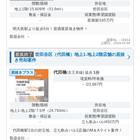
階数/面積
所在地
地上1階/ 15.609坪
（
51.6m
）
世田谷区
2
敷金・保証金
前業態/希望譲渡額
-
居酒屋/165万円
明大前駅より徒歩5分！居酒屋居抜き物件！
取扱会社: －
譲渡No.：10414
公開日：2024-02-04
募集終了
世田谷区（代田橋）地上1-地上2階店舗の居抜
き売却案件
代田橋
居抜きプラス
(京王本線) 徒歩
1分
現賃料/坪単価
－ /22,667円
階数/面積
所在地
地上1-地上2階/ 7.5坪
（
24.793m
）
世田谷区
2
敷金・保証金
前業態/希望譲渡額
-
立ち飲みバル/450万円
代田橋駅1分の好立地、立ち飲みバル1店舗のM＆Aライト案件！
取扱会社: －