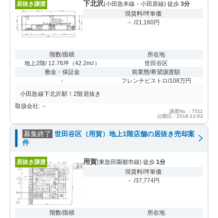
下北沢
居抜き譲渡
(小田急本線・小田原線) 徒歩
3分
現賃料/坪単価
－ /21,160円
階数/面積
所在地
地上2階/ 12.76坪
（
42.2m
）
世田谷区
2
敷金・保証金
前業態/希望譲渡額
-
フレンチビストロ/108万円
小田急線下北沢駅！2階居抜き
取扱会社: －
譲渡No.：7511
公開日：2018-12-03
募集終了
世田谷区（用賀）地上1階店舗の居抜き売却案
件
用賀
居抜き譲渡
(東急田園都市線) 徒歩
1分
現賃料/坪単価
－ /37,774円
階数/面積
所在地