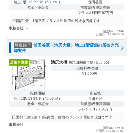
地上1階/ 19.299坪
（
63.8m
）
世田谷区
2
敷金・保証金
前業態/希望譲渡額
-
フランス料理/162万円
用賀駅1分、1階路面フランス料理店の居抜き店舗です
取扱会社: －
譲渡No.：6999
公開日：2018-08-16
募集終了
世田谷区（池尻大橋）地上1階店舗の居抜き売
却案件
池尻大橋
居抜き譲渡
(東急田園都市線) 徒歩
5分
現賃料/坪単価
－ /21,690円
階数/面積
所在地
地上1階/ 13.94坪
（
46.09m
）
世田谷区
2
敷金・保証金
前業態/希望譲渡額
-
フレンチ/170.64万円
田園都市線沿線！1階路面、角地のフレンチ居抜き店舗です！
取扱会社: －
譲渡No.：5676
公開日：2015-09-01