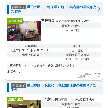
募集終了
世田谷区（三軒茶屋）地上2階店舗の居抜き売
却案件
三軒茶屋
居抜き譲渡
(東急田園都市線) 徒歩
2分
現賃料/坪単価
－ /20,403円
階数/面積
所在地
地上2階/ 31.23坪
（
103.24m
）
世田谷区
2
敷金・保証金
前業態/希望譲渡額
-
ビストロ/100万円
三軒茶屋、ビストロ居抜き。内装状態良いです！
取扱会社: －
譲渡No.：5168
公開日：2015-02-25
募集終了
世田谷区（下北沢）地上2階店舗の居抜き売却
案件
下北沢
居抜き譲渡
(小田急本線・小田原線) 徒歩
4分
現賃料/坪単価