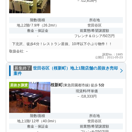
－ /12,618円
階数/面積
所在地
地上2階/ 7.9坪
（
26.2m
）
世田谷区
2
敷金・保証金
前業態/希望譲渡額
-
フレンチ＆ロシア/50万円
下北沢、徒歩4分！レストラン居抜、10坪以下小ぶり物件！！
取扱会社: －
譲渡No.：1985
公開日：2011-05-23
募集終了
世田谷区（桜新町）地上1階店舗の居抜き売却
案件
桜新町
居抜き譲渡
(東急田園都市線) 徒歩
5分
現賃料/坪単価
－ /18,333円
階数/面積
所在地
地上1階/ 12坪
（
40.0m
）
世田谷区
2
敷金・保証金
前業態/希望譲渡額
-
フレンチ/250万円