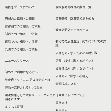
居抜きプラスについて
居抜き売却物件の案件一覧
売却のご依頼・ご相談
店舗売却・譲渡額相場を知る
首都圏でのご相談・ご依頼
飲食店閉店データベース
関西でのご相談・ご依頼
初めての店舗査定・売却についての知
東海でのご相談・ご依頼
識
九州でのご相談・ご依頼
店舗を売却するための基礎知識
ニュースリリース
店舗内設備に関するポイント
賃貸借契約に関するポイント
初めてご利用になる方へ
店舗売却に関する心構え
飲食店ドットコム 居抜き売却とは
売却現場のＱ＆Ａ
特徴〜支持される2つの理由
譲渡情報として飲食店ドットコムで公
［当サイトについて］
開されます
運営会社
よくある質問
利用規約