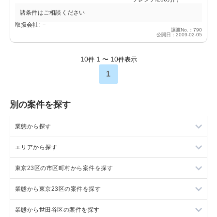
諸条件はご相談ください
取扱会社: －
譲渡No.：790
公開日：2009-02-05
10
1
10
件
〜
件表示
1
別の案件を探す
業態から探す
エリアから探す
ラーメンの居抜き売却物件の案件一覧
東京23区の市区町村から案件を探す
フランス料理の居抜き売却物件の案件一覧
東京23区の飲食店の居抜き売却物件の案件一覧
業態から東京23区の案件を探す
イタリア料理の居抜き売却物件の案件一覧
東京都下の飲食店の居抜き売却物件の案件一覧
目黒区の飲食店の居抜き売却物件の案件一覧
業態から世田谷区の案件を探す
中華の居抜き売却物件の案件一覧
千葉県の飲食店の居抜き売却物件の案件一覧
渋谷区の飲食店の居抜き売却物件の案件一覧
東京23区のラーメンの居抜き売却物件の案件一覧