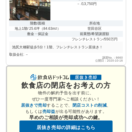
－ /13,750円
階数/面積
所在地
地上1階/ 25.6坪
（
84.63m
）
世田谷区
2
敷金・保証金
前業態/希望譲渡額
-
フレンチレストラン/550万円
池尻大橋駅徒歩5分！1階、フレンチレストラン居抜き！
取扱会社: －
譲渡No.：8660
公開日：2020-10-16
飲食店の閉店をお考えの方
物件の解約予告を出す前に、
ぜひ一度専門家へご相談ください！
居抜きで売却
することで、
閉店コストの削減
、
もしくは
売却益
が出る可能性があります。
早めのご相談が売却成功への鍵。
居抜き売却の詳細はこちら