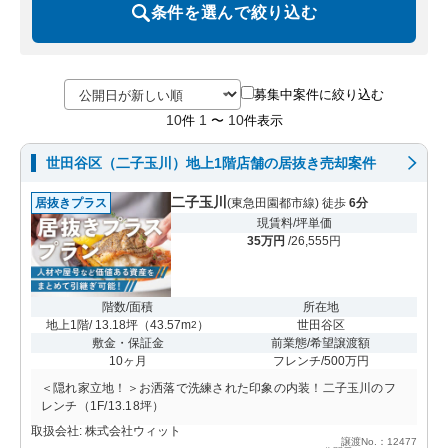
条件を選んで絞り込む
募集中案件に絞り込む
10
1
10
件
〜
件表示
世田谷区（二子玉川）地上1階店舗の居抜き売却案件
二子玉川
居抜きプラス
(東急田園都市線) 徒歩
6分
現賃料/坪単価
35万円
/26,555円
階数/面積
所在地
地上1階/ 13.18坪
（
43.57m
）
世田谷区
2
敷金・保証金
前業態/希望譲渡額
10ヶ月
フレンチ/500万円
＜隠れ家立地！＞お洒落で洗練された印象の内装！二子玉川のフ
レンチ（1F/13.18坪）
取扱会社: 株式会社ウィット
譲渡No.：12477