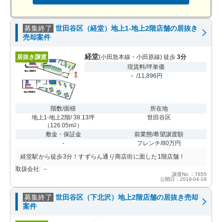
募集終了
世田谷区（経堂）地上1-地上2階店舗の居抜き
売却案件
経堂
居抜き譲渡
(小田急本線・小田原線) 徒歩
3分
現賃料/坪単価
－ /11,896円
階数/面積
所在地
地上1-地上2階/ 38.13坪
世田谷区
（
126.05m
）
2
敷金・保証金
前業態/希望譲渡額
-
フレンチ/80万円
経堂駅から徒歩3分！すずらん通り商店街に面した1階店舗！
取扱会社: －
譲渡No.：7655
公開日：2019-04-18
募集終了
世田谷区（下北沢）地上2階店舗の居抜き売却
案件