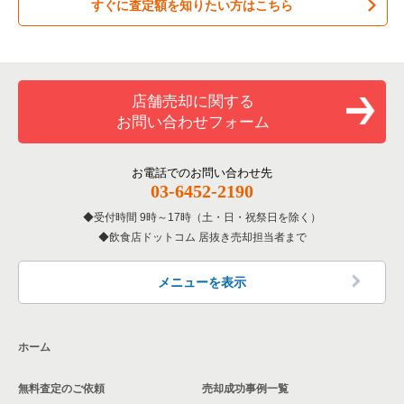
すぐに査定額を知りたい方はこちら
居酒屋・ダイニングバーの居抜き売却物件の案件一覧
練馬区の飲食店の居抜き売却物件の案件一覧
東京23区のお弁当・惣菜・デリの居抜き売却物件の案件一覧
世田谷区のお弁当・惣菜・デリの居抜き売却物件の案件一覧
専門料理の居抜き売却物件の案件一覧
豊島区の飲食店の居抜き売却物件の案件一覧
東京23区のカラオケ・パブ・スナックの居抜き売却物件の案件
世田谷区のカラオケ・パブ・スナックの居抜き売却物件の案件
一覧
一覧
和食の居抜き売却物件の案件一覧
文京区の飲食店の居抜き売却物件の案件一覧
店舗売却に関する
東京23区のバーの居抜き売却物件の案件一覧
世田谷区のバーの居抜き売却物件の案件一覧
お問い合わせフォーム
洋食の居抜き売却物件の案件一覧
北区の飲食店の居抜き売却物件の案件一覧
東京23区の居酒屋・ダイニングバーの居抜き売却物件の案件一
世田谷区の居酒屋・ダイニングバーの居抜き売却物件の案件一
覧
覧
その他の居抜き売却物件の案件一覧
江戸川区の飲食店の居抜き売却物件の案件一覧
お電話でのお問い合わせ先
03-6452-2190
東京23区の専門料理の居抜き売却物件の案件一覧
世田谷区の和食の居抜き売却物件の案件一覧
杉並区の飲食店の居抜き売却物件の案件一覧
受付時間 9時～17時（土・日・祝祭日を除く）
東京23区の和食の居抜き売却物件の案件一覧
世田谷区の洋食の居抜き売却物件の案件一覧
飲食店ドットコム 居抜き売却担当者まで
墨田区の飲食店の居抜き売却物件の案件一覧
東京23区の洋食の居抜き売却物件の案件一覧
世田谷区のその他の居抜き売却物件の案件一覧
品川区の飲食店の居抜き売却物件の案件一覧
メニューを表示
東京23区のその他の居抜き売却物件の案件一覧
大田区の飲食店の居抜き売却物件の案件一覧
ホーム
荒川区の飲食店の居抜き売却物件の案件一覧
無料査定のご依頼
売却成功事例一覧
中野区の飲食店の居抜き売却物件の案件一覧