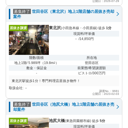
公開日：2026-07-29
募集終了
世田谷区（東北沢）地上1階店舗の居抜き売却
案件
東北沢
居抜き譲渡
(小田急本線・小田原線) 徒歩
1分
現賃料/坪単価
－ /14,850円
階数/面積
所在地
地上1階/ 5.989坪
（
19.8m
）
世田谷区
2
敷金・保証金
前業態/希望譲渡額
-
ビストロ/300万円
東北沢駅徒歩1分！専門料理店居抜き物件！
取扱会社: －
譲渡No.：9681
公開日：2023-02-03
募集終了
世田谷区（池尻大橋）地上1階店舗の居抜き売
却案件
池尻大橋
居抜き譲渡
(東急田園都市線) 徒歩
5分
現賃料/坪単価