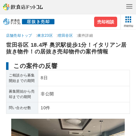
売却相談
menu
店舗売却トップ
東京23区
世田谷区
案件詳細
世田谷区 18.4坪 奥沢駅徒歩1分！イタリアン居
抜き物件！の居抜き売却物件の案件情報
この案件の反響
ご相談から募集
8日
開始までの期間
募集開始から売
非公開
却までの期間
10件
問い合わせ数