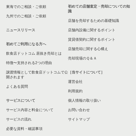
東京23区の和食の居抜き売却物件の案件一覧
世田谷区の洋食の居抜き売却物件の案件一覧
初めての店舗査定・売却についての知
東海でのご相談・ご依頼
識
東京23区の洋食の居抜き売却物件の案件一覧
世田谷区のその他の居抜き売却物件の案件一覧
九州でのご相談・ご依頼
店舗を売却するための基礎知識
東京23区のその他の居抜き売却物件の案件一覧
ニュースリリース
店舗内設備に関するポイント
賃貸借契約に関するポイント
初めてご利用になる方へ
店舗売却に関する心構え
飲食店ドットコム 居抜き売却とは
売却現場のＱ＆Ａ
特徴〜支持される2つの理由
譲渡情報として飲食店ドットコムで公
［当サイトについて］
開されます
運営会社
よくある質問
利用規約
サービスについて
個人情報の取り扱い
サービス内容と料金について
お問い合わせ
サービスの流れ
サイトマップ
必要な資料・確認事項