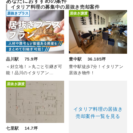
あなたにおすすめの案件
イタリア料理の募集中の居抜き売却案件
居抜きプラス
居抜き譲渡
豊中駅 36.185坪
品川駅 75.9坪
豊中駅徒歩7分！イタリアン
＜好立地！＞丸ごと引継ぎ可
居抜き物件！
能！品川のイタリアン
（1F/75.9坪）
居抜き譲渡
イタリア料理の居抜き
売却案件一覧を見る
七里駅 14.7坪