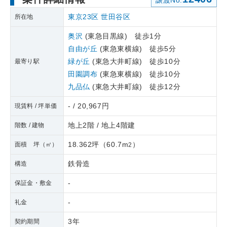
譲渡No.
東京23区
世田谷区
所在地
奥沢
(東急目黒線) 徒歩1分
自由が丘
(東急東横線) 徒歩5分
緑が丘
(東急大井町線) 徒歩10分
最寄り駅
田園調布
(東急東横線) 徒歩10分
九品仏
(東急大井町線) 徒歩12分
- / 20,967円
現賃料 / 坪単価
地上2階 / 地上4階建
階数 / 建物
18.362坪
（
60.7m
）
面積 坪（㎡）
2
鉄骨造
構造
-
保証金・敷金
-
礼金
3年
契約期間