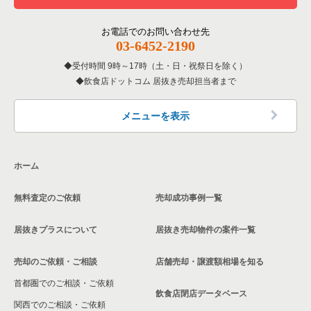
東京23区の鉄板焼き・お好み焼の居抜き売却物件の案件一覧
世田谷区の鉄板焼き・お好み焼の居抜き売却物件の案件一覧
奥沢駅の居酒屋・ダイニングバーの居抜き売却物件の案件一覧
自由が丘駅のバーの居抜き売却物件の案件一覧
自由が丘駅の20坪以下の飲食店の居抜き売却物件の案件一覧
お電話でのお問い合わせ先
03-6452-2190
東京23区のアジア料理の居抜き売却物件の案件一覧
世田谷区のアジア料理の居抜き売却物件の案件一覧
奥沢駅の和食の居抜き売却物件の案件一覧
自由が丘駅の居酒屋・ダイニングバーの居抜き売却物件の案件
東京23区の20坪以下のイタリア料理の居抜き売却物件の案件一
一覧
覧
受付時間 9時～17時（土・日・祝祭日を除く）
飲食店ドットコム 居抜き売却担当者まで
東京23区のカフェの居抜き売却物件の案件一覧
世田谷区のカフェの居抜き売却物件の案件一覧
奥沢駅のその他の居抜き売却物件の案件一覧
自由が丘駅の和食の居抜き売却物件の案件一覧
東京23区のテイクアウトの居抜き売却物件の案件一覧
世田谷区のテイクアウトの居抜き売却物件の案件一覧
メニューを表示
自由が丘駅のその他の居抜き売却物件の案件一覧
東京23区のお弁当・惣菜・デリの居抜き売却物件の案件一覧
世田谷区のお弁当・惣菜・デリの居抜き売却物件の案件一覧
ホーム
東京23区のカラオケ・パブ・スナックの居抜き売却物件の案件
世田谷区のカラオケ・パブ・スナックの居抜き売却物件の案件
一覧
一覧
無料査定のご依頼
売却成功事例一覧
東京23区のバーの居抜き売却物件の案件一覧
世田谷区のバーの居抜き売却物件の案件一覧
居抜きプラスについて
居抜き売却物件の案件一覧
東京23区の居酒屋・ダイニングバーの居抜き売却物件の案件一
世田谷区の居酒屋・ダイニングバーの居抜き売却物件の案件一
覧
覧
売却のご依頼・ご相談
店舗売却・譲渡額相場を知る
首都圏でのご相談・ご依頼
東京23区の専門料理の居抜き売却物件の案件一覧
世田谷区の和食の居抜き売却物件の案件一覧
飲食店閉店データベース
関西でのご相談・ご依頼