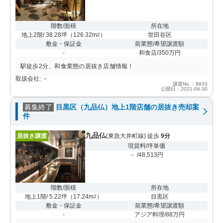
階数/面積
所在地
地上2階/ 38.28坪
（
126.32m
）
世田谷区
2
敷金・保証金
前業態/希望譲渡額
-
和食店/350万円
駅徒歩2分、和食業態の居抜き店舗情報！
取扱会社: －
譲渡No.：8833
公開日：2021-06-30
募集終了
目黒区（九品仏）地上1階店舗の居抜き売却案
件
九品仏
居抜き譲渡
(東急大井町線) 徒歩
9分
現賃料/坪単価
－ /48,513円
階数/面積
所在地
地上1階/ 5.22坪
（
17.24m
）
目黒区
2
敷金・保証金
前業態/希望譲渡額
-
アジア料理/88万円