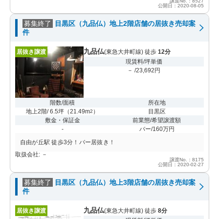
譲渡No.：8527
公開日：2020-08-05
募集終了
目黒区（九品仏）地上2階店舗の居抜き売却案
件
九品仏
居抜き譲渡
(東急大井町線) 徒歩
12分
現賃料/坪単価
－ /23,692円
階数/面積
所在地
地上2階/ 6.5坪
（
21.49m
）
目黒区
2
敷金・保証金
前業態/希望譲渡額
-
バー/160万円
自由が丘駅 徒歩3分！バー居抜き！
取扱会社: －
譲渡No.：8175
公開日：2020-02-27
募集終了
目黒区（九品仏）地上3階店舗の居抜き売却案
件
九品仏
居抜き譲渡
(東急大井町線) 徒歩
8分