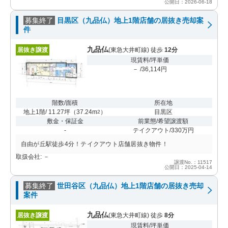
公開日：2026-06-18
募集終了
目黒区（九品仏）地上1階店舗の居抜き売却案
件
九品仏
居抜き譲渡
(東急大井町線) 徒歩
12分
現賃料/坪単価
－ /36,114円
階数/面積
所在地
地上1階/ 11.27坪
（
37.24m
）
目黒区
2
敷金・保証金
前業態/希望譲渡額
-
テイクアウト/330万円
自由が丘駅徒歩4分！テイクアウト店舗居抜き物件！
取扱会社: －
譲渡No.：11517
公開日：2025-04-14
募集終了
世田谷区（九品仏）地上1階店舗の居抜き売却
案件
九品仏
居抜き譲渡
(東急大井町線) 徒歩
8分
現賃料/坪単価