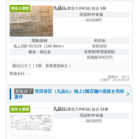
九品仏
居抜き譲渡
(東急大井町線) 徒歩
1分
現賃料/坪単価
－ /10,058円
階数/面積
所在地
地上2階/ 50.51坪
（
166.96m
）
世田谷区
2
敷金・保証金
前業態/希望譲渡額
-
居酒屋/200万円
駅出口すぐ！1階、居酒屋居抜き！
取扱会社: －
譲渡No.：8273
公開日：2020-09-15
募集終了
世田谷区（九品仏）地上1階店舗の居抜き売却
案件
九品仏
居抜き譲渡
(東急大井町線) 徒歩
11分
現賃料/坪単価
－ /38,500円