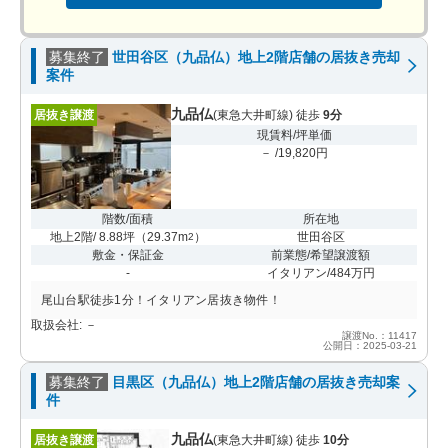
募集終了
世田谷区（九品仏）地上2階店舗の居抜き売却
案件
九品仏
居抜き譲渡
(東急大井町線) 徒歩
9分
現賃料/坪単価
－ /19,820円
階数/面積
所在地
地上2階/ 8.88坪
（
29.37m
）
世田谷区
2
敷金・保証金
前業態/希望譲渡額
-
イタリアン/484万円
尾山台駅徒歩1分！イタリアン居抜き物件！
取扱会社: －
譲渡No.：11417
公開日：2025-03-21
募集終了
目黒区（九品仏）地上2階店舗の居抜き売却案
件
九品仏
居抜き譲渡
(東急大井町線) 徒歩
10分