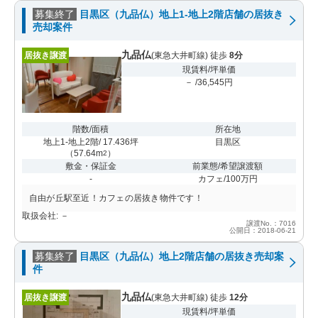
募集終了
目黒区（九品仏）地上1-地上2階店舗の居抜き
売却案件
九品仏
居抜き譲渡
(東急大井町線) 徒歩
8分
現賃料/坪単価
－ /36,545円
階数/面積
所在地
地上1-地上2階/ 17.436坪
目黒区
（
57.64m
）
2
敷金・保証金
前業態/希望譲渡額
-
カフェ/100万円
自由が丘駅至近！カフェの居抜き物件です！
取扱会社: －
譲渡No.：7016
公開日：2018-06-21
募集終了
目黒区（九品仏）地上2階店舗の居抜き売却案
件
九品仏
居抜き譲渡
(東急大井町線) 徒歩
12分
現賃料/坪単価