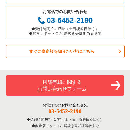
テイクアウトの居抜き売却物件の案件一覧
岐阜県の飲食店の居抜き売却物件の案件一覧
港区の飲食店の居抜き売却物件の案件一覧
東京23区の鉄板焼き・お好み焼の居抜き売却物件の案件一覧
お電話でのお問い合わせ
お弁当・惣菜・デリの居抜き売却物件の案件一覧
三重県の飲食店の居抜き売却物件の案件一覧
足立区の飲食店の居抜き売却物件の案件一覧
東京23区のアジア料理の居抜き売却物件の案件一覧
03-6452-2190
カラオケ・パブ・スナックの居抜き売却物件の案件一覧
板橋区の飲食店の居抜き売却物件の案件一覧
東京23区のカフェの居抜き売却物件の案件一覧
◆受付時間 9～17時（土日祝祭日除く）
◆飲食店ドットコム 居抜き売却担当者まで
バーの居抜き売却物件の案件一覧
台東区の飲食店の居抜き売却物件の案件一覧
東京23区のテイクアウトの居抜き売却物件の案件一覧
すぐに査定額を知りたい方はこちら
居酒屋・ダイニングバーの居抜き売却物件の案件一覧
練馬区の飲食店の居抜き売却物件の案件一覧
東京23区のお弁当・惣菜・デリの居抜き売却物件の案件一覧
専門料理の居抜き売却物件の案件一覧
豊島区の飲食店の居抜き売却物件の案件一覧
東京23区のカラオケ・パブ・スナックの居抜き売却物件の案件
一覧
和食の居抜き売却物件の案件一覧
文京区の飲食店の居抜き売却物件の案件一覧
店舗売却に関する
東京23区のバーの居抜き売却物件の案件一覧
お問い合わせフォーム
洋食の居抜き売却物件の案件一覧
北区の飲食店の居抜き売却物件の案件一覧
東京23区の居酒屋・ダイニングバーの居抜き売却物件の案件一
覧
その他の居抜き売却物件の案件一覧
江戸川区の飲食店の居抜き売却物件の案件一覧
お電話でのお問い合わせ先
03-6452-2190
東京23区の専門料理の居抜き売却物件の案件一覧
杉並区の飲食店の居抜き売却物件の案件一覧
受付時間 9時～17時（土・日・祝祭日を除く）
東京23区の和食の居抜き売却物件の案件一覧
飲食店ドットコム 居抜き売却担当者まで
墨田区の飲食店の居抜き売却物件の案件一覧