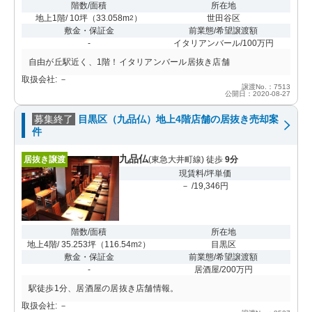
階数/面積
所在地
地上1階/ 10坪
（
33.058m
）
世田谷区
2
敷金・保証金
前業態/希望譲渡額
-
イタリアンバール/100万円
自由が丘駅近く、1階！イタリアンバール居抜き店舗
取扱会社: －
譲渡No.：7513
公開日：2020-08-27
募集終了
目黒区（九品仏）地上4階店舗の居抜き売却案
件
九品仏
居抜き譲渡
(東急大井町線) 徒歩
9分
現賃料/坪単価
－ /19,346円
階数/面積
所在地
地上4階/ 35.253坪
（
116.54m
）
目黒区
2
敷金・保証金
前業態/希望譲渡額
-
居酒屋/200万円
駅徒歩1分、居酒屋の居抜き店舗情報。
取扱会社: －