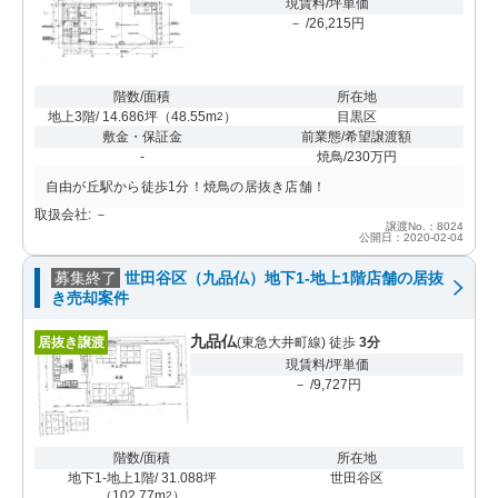
現賃料/坪単価
－ /26,215円
階数/面積
所在地
地上3階/ 14.686坪
（
48.55m
）
目黒区
2
敷金・保証金
前業態/希望譲渡額
-
焼鳥/230万円
自由が丘駅から徒歩1分！焼鳥の居抜き店舗！
取扱会社: －
譲渡No.：8024
公開日：2020-02-04
募集終了
世田谷区（九品仏）地下1-地上1階店舗の居抜
き売却案件
九品仏
居抜き譲渡
(東急大井町線) 徒歩
3分
現賃料/坪単価
－ /9,727円
階数/面積
所在地
地下1-地上1階/ 31.088坪
世田谷区
（
102.77m
）
2