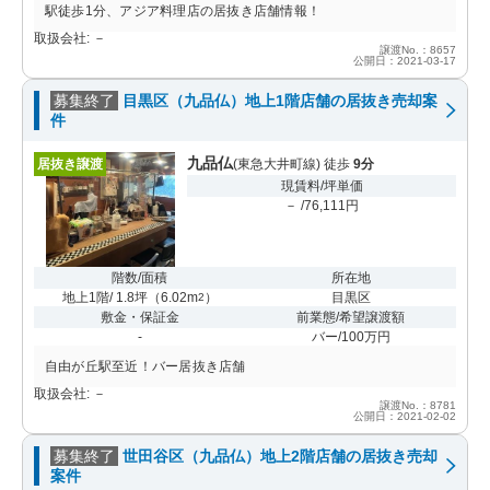
駅徒歩1分、アジア料理店の居抜き店舗情報！
取扱会社: －
譲渡No.：8657
公開日：2021-03-17
募集終了
目黒区（九品仏）地上1階店舗の居抜き売却案
件
九品仏
居抜き譲渡
(東急大井町線) 徒歩
9分
現賃料/坪単価
－ /76,111円
階数/面積
所在地
地上1階/ 1.8坪
（
6.02m
）
目黒区
2
敷金・保証金
前業態/希望譲渡額
-
バー/100万円
自由が丘駅至近！バー居抜き店舗
取扱会社: －
譲渡No.：8781
公開日：2021-02-02
募集終了
世田谷区（九品仏）地上2階店舗の居抜き売却
案件