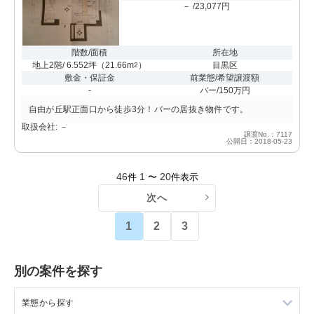
－ /23,077円
階数/面積
所在地
地上2階/ 6.552坪
（
21.66m
）
目黒区
2
敷金・保証金
前業態/希望譲渡額
-
バー/150万円
自由が丘駅正面口から徒歩3分！バーの居抜き物件です。
取扱会社: －
譲渡No.：7117
公開日：2018-05-23
46
1
20
件
〜
件表示
次へ
1
2
3
別の案件を探す
業態から探す