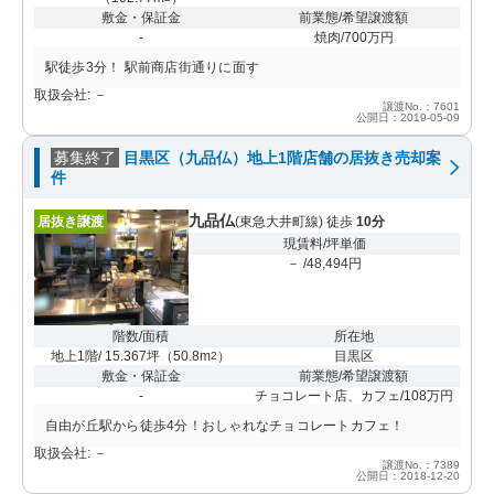
敷金・保証金
前業態/希望譲渡額
-
焼肉/700万円
駅徒歩3分！ 駅前商店街通りに面す
取扱会社: －
譲渡No.：7601
公開日：2019-05-09
募集終了
目黒区（九品仏）地上1階店舗の居抜き売却案
件
九品仏
居抜き譲渡
(東急大井町線) 徒歩
10分
現賃料/坪単価
－ /48,494円
階数/面積
所在地
地上1階/ 15.367坪
（
50.8m
）
目黒区
2
敷金・保証金
前業態/希望譲渡額
-
チョコレート店、カフェ/108万円
自由が丘駅から徒歩4分！おしゃれなチョコレートカフェ！
取扱会社: －
譲渡No.：7389
公開日：2018-12-20