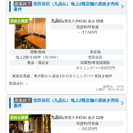
募集終了
世田谷区（九品仏）地上2階店舗の居抜き売却
案件
九品仏
居抜き譲渡
(東急大井町線) 徒歩
15分
現賃料/坪単価
－ /17,045円
階数/面積
所在地
地上2階/ 9.68坪
（
32.0m
）
世田谷区
2
敷金・保証金
前業態/希望譲渡額
-
ダイニングバー/220万円
東急目黒線、奥沢駅から徒歩1分のダイニングバー居抜き物件
取扱会社: －
譲渡No.：9153
公開日：2022-05-23
募集終了
世田谷区（九品仏）地上2階店舗の居抜き売却
案件
九品仏
居抜き譲渡
(東急大井町線) 徒歩
12分
現賃料/坪単価
－ /19,253円