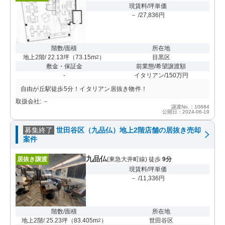
現賃料/坪単価
－ /27,836円
階数/面積
所在地
地上2階/ 22.13坪
（
73.15m
）
目黒区
2
敷金・保証金
前業態/希望譲渡額
-
イタリアン/150万円
自由が丘駅徒歩5分！イタリアン居抜き物件！
取扱会社: －
譲渡No.：10684
公開日：2024-06-19
募集終了
世田谷区（九品仏）地上2階店舗の居抜き売却
案件
九品仏
居抜き譲渡
(東急大井町線) 徒歩
9分
現賃料/坪単価
－ /11,336円
階数/面積
所在地
地上2階/ 25.23坪
（
83.405m
）
世田谷区
2