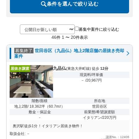
条件を選んで絞り込む
募集中案件に絞り込む
46
1
20
件
〜
件表示
募集終了
世田谷区（九品仏）地上2階店舗の居抜き売却
案件
九品仏
居抜き譲渡
(東急大井町線) 徒歩
12分
現賃料/坪単価
－ /20,967円
階数/面積
所在地
地上2階/ 18.362坪
（
60.7m
）
世田谷区
2
敷金・保証金
前業態/希望譲渡額
-
イタリアン/220万円
奥沢駅徒歩1分！イタリアン居抜き物件！
取扱会社: －
譲渡No.：12406