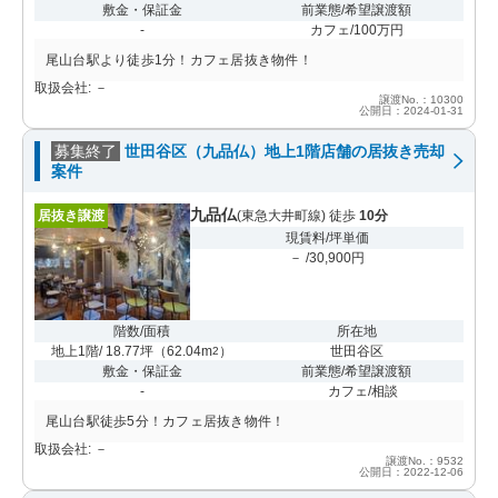
敷金・保証金
前業態/希望譲渡額
-
カフェ/100万円
尾山台駅より徒歩1分！カフェ居抜き物件！
取扱会社: －
譲渡No.：10300
公開日：2024-01-31
募集終了
世田谷区（九品仏）地上1階店舗の居抜き売却
案件
九品仏
居抜き譲渡
(東急大井町線) 徒歩
10分
現賃料/坪単価
－ /30,900円
階数/面積
所在地
地上1階/ 18.77坪
（
62.04m
）
世田谷区
2
敷金・保証金
前業態/希望譲渡額
-
カフェ/相談
尾山台駅徒歩5分！カフェ居抜き物件！
取扱会社: －
譲渡No.：9532
公開日：2022-12-06