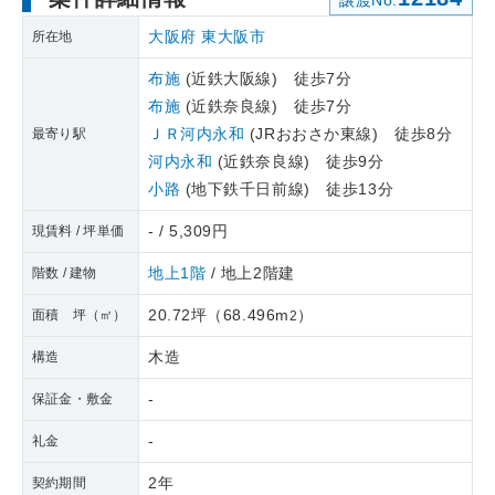
譲渡No.
大阪府
東大阪市
所在地
布施
(近鉄大阪線) 徒歩7分
布施
(近鉄奈良線) 徒歩7分
ＪＲ河内永和
(JRおおさか東線) 徒歩8分
最寄り駅
河内永和
(近鉄奈良線) 徒歩9分
小路
(地下鉄千日前線) 徒歩13分
- / 5,309円
現賃料 / 坪単価
地上1階
/ 地上2階建
階数 / 建物
20.72坪
（
68.496m
）
面積 坪（㎡）
2
木造
構造
-
保証金・敷金
-
礼金
2年
契約期間