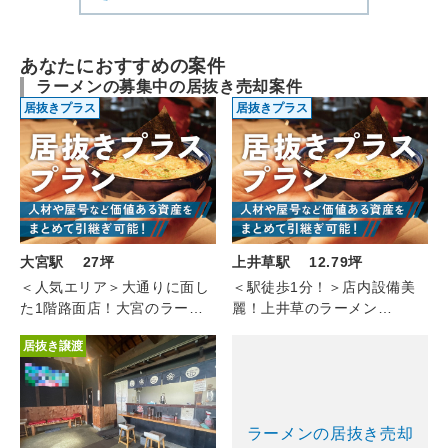
あなたにおすすめの案件
ラーメンの募集中の居抜き売却案件
居抜きプラス
居抜きプラス
大宮駅 27坪
上井草駅 12.79坪
＜人気エリア＞大通りに面し
＜駅徒歩1分！＞店内設備美
た1階路面店！大宮のラーメ
麗！上井草のラーメン
ン（1F/約27坪）
(1F/12.79坪)
居抜き譲渡
ラーメンの居抜き売却