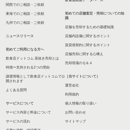
飲食店閉店データベース
大阪府の和食の居抜き売却物件の案件一覧
関西でのご相談・ご依頼
初めての店舗査定・売却についての知
東海でのご相談・ご依頼
大阪府の洋食の居抜き売却物件の案件一覧
識
九州でのご相談・ご依頼
店舗を売却するための基礎知識
大阪府のその他の居抜き売却物件の案件一覧
ニュースリリース
店舗内設備に関するポイント
賃貸借契約に関するポイント
初めてご利用になる方へ
店舗売却に関する心構え
飲食店ドットコム 居抜き売却とは
売却現場のＱ＆Ａ
特徴〜支持される2つの理由
譲渡情報として飲食店ドットコムで公
［当サイトについて］
開されます
運営会社
よくある質問
利用規約
サービスについて
個人情報の取り扱い
サービス内容と料金について
お問い合わせ
サービスの流れ
サイトマップ