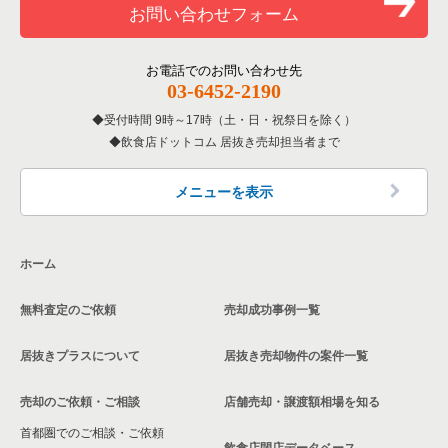
お問い合わせフォーム
大阪府の寿司の居抜き売却物件の案件一覧
東大阪市のテイクアウトの居抜き売却物件の案件一覧
布施駅の居酒屋・ダイニングバーの居抜き売却物件の案件一覧
布施駅の1階の飲食店の居抜き売却物件の案件一覧
大阪府の焼肉の居抜き売却物件の案件一覧
東大阪市のお弁当・惣菜・デリの居抜き売却物件の案件一覧
布施駅の和食の居抜き売却物件の案件一覧
大阪府の1階のラーメンの居抜き売却物件の案件一覧
お電話でのお問い合わせ先
03-6452-2190
大阪府の鉄板焼き・お好み焼の居抜き売却物件の案件一覧
東大阪市のカラオケ・パブ・スナックの居抜き売却物件の案件
布施駅の洋食の居抜き売却物件の案件一覧
大阪府の現賃料20万円以下の飲食店の居抜き売却物件の案件一
一覧
覧
受付時間 9時～17時（土・日・祝祭日を除く）
飲食店ドットコム 居抜き売却担当者まで
大阪府のアジア料理の居抜き売却物件の案件一覧
布施駅のその他の居抜き売却物件の案件一覧
東大阪市のバーの居抜き売却物件の案件一覧
東大阪市の現賃料20万円以下の飲食店の居抜き売却物件の案件
一覧
大阪府のカフェの居抜き売却物件の案件一覧
メニューを表示
東大阪市の居酒屋・ダイニングバーの居抜き売却物件の案件一
覧
布施駅の現賃料20万円以下の飲食店の居抜き売却物件の案件一
大阪府のテイクアウトの居抜き売却物件の案件一覧
覧
ホーム
東大阪市の和食の居抜き売却物件の案件一覧
大阪府のお弁当・惣菜・デリの居抜き売却物件の案件一覧
大阪府の現賃料20万円以下のラーメンの居抜き売却物件の案件
一覧
東大阪市の洋食の居抜き売却物件の案件一覧
無料査定のご依頼
売却成功事例一覧
大阪府のカラオケ・パブ・スナックの居抜き売却物件の案件一
覧
東大阪市のその他の居抜き売却物件の案件一覧
居抜きプラスについて
居抜き売却物件の案件一覧
大阪府のバーの居抜き売却物件の案件一覧
売却のご依頼・ご相談
店舗売却・譲渡額相場を知る
大阪府の居酒屋・ダイニングバーの居抜き売却物件の案件一覧
首都圏でのご相談・ご依頼