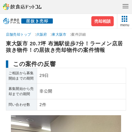
売却相談
menu
店舗売却トップ
大阪府
東大阪市
案件詳細
東大阪市 20.7坪 布施駅徒歩7分！ラーメン店居
抜き物件！の居抜き売却物件の案件情報
この案件の反響
ご相談から募集
29日
開始までの期間
募集開始から売
非公開
却までの期間
2件
問い合わせ数