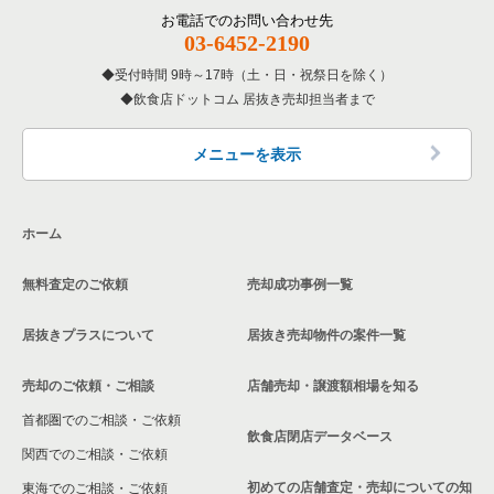
その他の居抜き売却物件の案件一覧
門真市の飲食店の居抜き売却物件の案件一覧
お電話でのお問い合わせ先
大阪府の和食の居抜き売却物件の案件一覧
03-6452-2190
寝屋川市の飲食店の居抜き売却物件の案件一覧
受付時間 9時～17時（土・日・祝祭日を除く）
大阪府の洋食の居抜き売却物件の案件一覧
飲食店ドットコム 居抜き売却担当者まで
大阪市天王寺区の飲食店の居抜き売却物件の案件一覧
大阪府のその他の居抜き売却物件の案件一覧
高石市の飲食店の居抜き売却物件の案件一覧
メニューを表示
大阪市生野区の飲食店の居抜き売却物件の案件一覧
ホーム
交野市の飲食店の居抜き売却物件の案件一覧
無料査定のご依頼
売却成功事例一覧
大阪市鶴見区の飲食店の居抜き売却物件の案件一覧
居抜きプラスについて
居抜き売却物件の案件一覧
大阪市浪速区の飲食店の居抜き売却物件の案件一覧
売却のご依頼・ご相談
店舗売却・譲渡額相場を知る
八尾市の飲食店の居抜き売却物件の案件一覧
首都圏でのご相談・ご依頼
大東市の飲食店の居抜き売却物件の案件一覧
飲食店閉店データベース
関西でのご相談・ご依頼
箕面市の飲食店の居抜き売却物件の案件一覧
初めての店舗査定・売却についての知
東海でのご相談・ご依頼