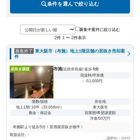
条件を選んで絞り込む
募集中案件に絞り込む
2
1
2
件
〜
件表示
募集終了
東大阪市（布施）地上1階店舗の居抜き売却案
件
布施
居抜き譲渡
(近鉄奈良線) 徒歩
5分
現賃料/坪単価
－ /11,000円
階数/面積
所在地
地上1階/ 10坪
（
33.058m
）
東大阪市
2
敷金・保証金
前業態/希望譲渡額
-
洋食/50万円
布施駅より徒歩5分！居酒屋居抜き物件！
取扱会社: －
譲渡No.：11013