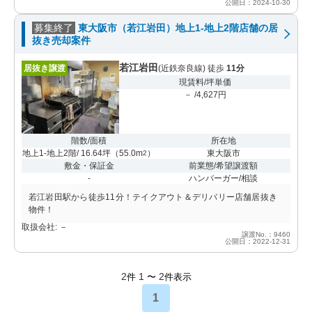
公開日：2024-10-30
募集終了
東大阪市（若江岩田）地上1-地上2階店舗の居
抜き売却案件
若江岩田
居抜き譲渡
(近鉄奈良線) 徒歩
11分
現賃料/坪単価
－ /4,627円
階数/面積
所在地
地上1-地上2階/ 16.64坪
（
55.0m
）
東大阪市
2
敷金・保証金
前業態/希望譲渡額
-
ハンバーガー/相談
若江岩田駅から徒歩11分！テイクアウト＆デリバリー店舗居抜き
物件！
取扱会社: －
譲渡No.：9460
公開日：2022-12-31
2
1
2
件
〜
件表示
1