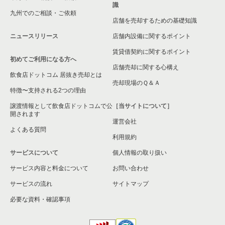
識
九州でのご相談・ご依頼
大阪市淀川区の飲食店の居抜き売却物件の案件一覧
店舗を売却するための基礎知識
ニュースリリース
店舗内設備に関するポイント
大阪市東成区の飲食店の居抜き売却物件の案件一覧
賃貸借契約に関するポイント
初めてご利用になる方へ
大阪市城東区の飲食店の居抜き売却物件の案件一覧
店舗売却に関する心構え
飲食店ドットコム 居抜き売却とは
大阪市旭区の飲食店の居抜き売却物件の案件一覧
売却現場のＱ＆Ａ
特徴〜支持される2つの理由
和泉市の飲食店の居抜き売却物件の案件一覧
譲渡情報として飲食店ドットコムで公
［当サイトについて］
開されます
運営会社
池田市の飲食店の居抜き売却物件の案件一覧
よくある質問
利用規約
大阪市東淀川区の飲食店の居抜き売却物件の案件一覧
サービスについて
個人情報の取り扱い
サービス内容と料金について
大阪市大正区の飲食店の居抜き売却物件の案件一覧
お問い合わせ
サービスの流れ
サイトマップ
堺市美原区の飲食店の居抜き売却物件の案件一覧
必要な資料・確認事項
藤井寺市の飲食店の居抜き売却物件の案件一覧