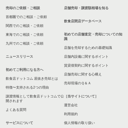
売却のご依頼・ご相談
店舗売却・譲渡額相場を知る
八尾市の飲食店の居抜き売却物件の案件一覧
首都圏でのご相談・ご依頼
大東市の飲食店の居抜き売却物件の案件一覧
飲食店閉店データベース
関西でのご相談・ご依頼
箕面市の飲食店の居抜き売却物件の案件一覧
初めての店舗査定・売却についての知
東海でのご相談・ご依頼
識
九州でのご相談・ご依頼
大阪市淀川区の飲食店の居抜き売却物件の案件一覧
店舗を売却するための基礎知識
ニュースリリース
店舗内設備に関するポイント
大阪市東成区の飲食店の居抜き売却物件の案件一覧
賃貸借契約に関するポイント
初めてご利用になる方へ
大阪市城東区の飲食店の居抜き売却物件の案件一覧
店舗売却に関する心構え
飲食店ドットコム 居抜き売却とは
大阪市旭区の飲食店の居抜き売却物件の案件一覧
売却現場のＱ＆Ａ
特徴〜支持される2つの理由
和泉市の飲食店の居抜き売却物件の案件一覧
譲渡情報として飲食店ドットコムで公
［当サイトについて］
開されます
運営会社
池田市の飲食店の居抜き売却物件の案件一覧
よくある質問
利用規約
大阪市東淀川区の飲食店の居抜き売却物件の案件一覧
サービスについて
個人情報の取り扱い