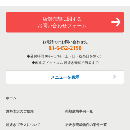
専門料理の居抜き売却物件の案件一覧
大阪市西成区の飲食店の居抜き売却物件の案件一覧
大阪府のカラオケ・パブ・スナックの居抜き売却物件の案件一
覧
東大阪市のその他の居抜き売却物件の案件一覧
和食の居抜き売却物件の案件一覧
堺市堺区の飲食店の居抜き売却物件の案件一覧
店舗売却に関する
大阪府のバーの居抜き売却物件の案件一覧
お問い合わせフォーム
洋食の居抜き売却物件の案件一覧
大阪市東住吉区の飲食店の居抜き売却物件の案件一覧
大阪府の居酒屋・ダイニングバーの居抜き売却物件の案件一覧
その他の居抜き売却物件の案件一覧
門真市の飲食店の居抜き売却物件の案件一覧
お電話でのお問い合わせ先
大阪府の和食の居抜き売却物件の案件一覧
03-6452-2190
寝屋川市の飲食店の居抜き売却物件の案件一覧
受付時間 9時～17時（土・日・祝祭日を除く）
大阪府の洋食の居抜き売却物件の案件一覧
飲食店ドットコム 居抜き売却担当者まで
大阪市天王寺区の飲食店の居抜き売却物件の案件一覧
大阪府のその他の居抜き売却物件の案件一覧
高石市の飲食店の居抜き売却物件の案件一覧
メニューを表示
大阪市生野区の飲食店の居抜き売却物件の案件一覧
ホーム
交野市の飲食店の居抜き売却物件の案件一覧
無料査定のご依頼
売却成功事例一覧
大阪市鶴見区の飲食店の居抜き売却物件の案件一覧
居抜きプラスについて
居抜き売却物件の案件一覧
大阪市浪速区の飲食店の居抜き売却物件の案件一覧