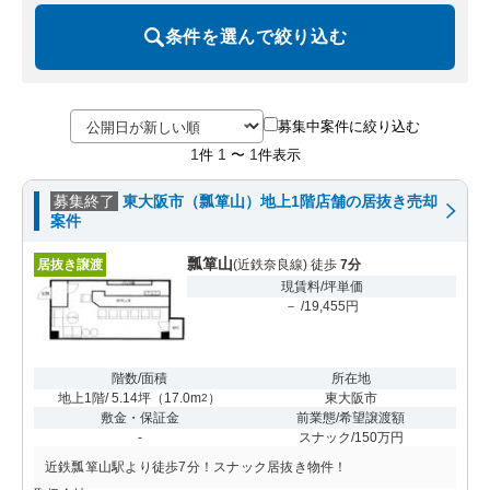
条件を選んで絞り込む
募集中案件に絞り込む
1
1
1
件
〜
件表示
募集終了
東大阪市（瓢箪山）地上1階店舗の居抜き売却
案件
瓢箪山
居抜き譲渡
(近鉄奈良線) 徒歩
7分
現賃料/坪単価
－ /19,455円
階数/面積
所在地
地上1階/ 5.14坪
（
17.0m
）
東大阪市
2
敷金・保証金
前業態/希望譲渡額
-
スナック/150万円
近鉄瓢箪山駅より徒歩7分！スナック居抜き物件！