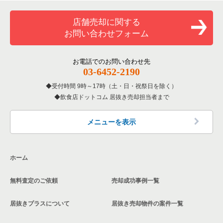
覧
和食の居抜き売却物件の案件一覧
堺市堺区の飲食店の居抜き売却物件の案件一覧
店舗売却に関する
大阪府のバーの居抜き売却物件の案件一覧
お問い合わせフォーム
洋食の居抜き売却物件の案件一覧
大阪市東住吉区の飲食店の居抜き売却物件の案件一覧
大阪府の居酒屋・ダイニングバーの居抜き売却物件の案件一覧
その他の居抜き売却物件の案件一覧
門真市の飲食店の居抜き売却物件の案件一覧
お電話でのお問い合わせ先
大阪府の和食の居抜き売却物件の案件一覧
03-6452-2190
寝屋川市の飲食店の居抜き売却物件の案件一覧
受付時間 9時～17時（土・日・祝祭日を除く）
大阪府の洋食の居抜き売却物件の案件一覧
飲食店ドットコム 居抜き売却担当者まで
大阪市天王寺区の飲食店の居抜き売却物件の案件一覧
大阪府のその他の居抜き売却物件の案件一覧
高石市の飲食店の居抜き売却物件の案件一覧
メニューを表示
大阪市生野区の飲食店の居抜き売却物件の案件一覧
ホーム
交野市の飲食店の居抜き売却物件の案件一覧
無料査定のご依頼
売却成功事例一覧
大阪市鶴見区の飲食店の居抜き売却物件の案件一覧
居抜きプラスについて
居抜き売却物件の案件一覧
大阪市浪速区の飲食店の居抜き売却物件の案件一覧