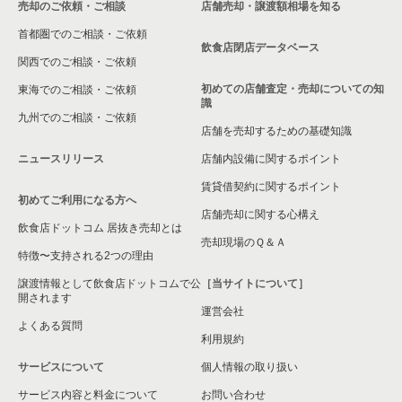
売却のご依頼・ご相談
店舗売却・譲渡額相場を知る
八尾市の飲食店の居抜き売却物件の案件一覧
首都圏でのご相談・ご依頼
大東市の飲食店の居抜き売却物件の案件一覧
飲食店閉店データベース
関西でのご相談・ご依頼
箕面市の飲食店の居抜き売却物件の案件一覧
初めての店舗査定・売却についての知
東海でのご相談・ご依頼
識
九州でのご相談・ご依頼
大阪市淀川区の飲食店の居抜き売却物件の案件一覧
店舗を売却するための基礎知識
ニュースリリース
店舗内設備に関するポイント
大阪市東成区の飲食店の居抜き売却物件の案件一覧
賃貸借契約に関するポイント
初めてご利用になる方へ
大阪市城東区の飲食店の居抜き売却物件の案件一覧
店舗売却に関する心構え
飲食店ドットコム 居抜き売却とは
大阪市旭区の飲食店の居抜き売却物件の案件一覧
売却現場のＱ＆Ａ
特徴〜支持される2つの理由
和泉市の飲食店の居抜き売却物件の案件一覧
譲渡情報として飲食店ドットコムで公
［当サイトについて］
開されます
運営会社
池田市の飲食店の居抜き売却物件の案件一覧
よくある質問
利用規約
大阪市東淀川区の飲食店の居抜き売却物件の案件一覧
サービスについて
個人情報の取り扱い
サービス内容と料金について
大阪市大正区の飲食店の居抜き売却物件の案件一覧
お問い合わせ