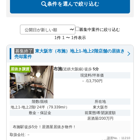
条件を選んで絞り込む
募集中案件に絞り込む
1
1
1
件
〜
件表示
募集終了
東大阪市（布施）地上1-地上2階店舗の居抜き
売却案件
布施
居抜き譲渡
(近鉄大阪線) 徒歩
5分
現賃料/坪単価
－ /13,750円
階数/面積
所在地
地上1-地上2階/ 24坪
（
79.339m
）
東大阪市
2
敷金・保証金
前業態/希望譲渡額
-
居酒屋/200万円
布施駅徒歩5分！居酒屋居抜き物件！
取扱会社: －
譲渡No.：11210