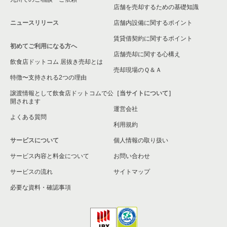
大阪市淀川区の飲食店の居抜き売却物件の案件一覧
店舗を売却するための基礎知識
ニュースリリース
店舗内設備に関するポイント
大阪市東成区の飲食店の居抜き売却物件の案件一覧
賃貸借契約に関するポイント
初めてご利用になる方へ
大阪市城東区の飲食店の居抜き売却物件の案件一覧
店舗売却に関する心構え
飲食店ドットコム 居抜き売却とは
大阪市旭区の飲食店の居抜き売却物件の案件一覧
売却現場のＱ＆Ａ
特徴〜支持される2つの理由
和泉市の飲食店の居抜き売却物件の案件一覧
譲渡情報として飲食店ドットコムで公
［当サイトについて］
開されます
運営会社
池田市の飲食店の居抜き売却物件の案件一覧
よくある質問
利用規約
大阪市東淀川区の飲食店の居抜き売却物件の案件一覧
サービスについて
個人情報の取り扱い
サービス内容と料金について
大阪市大正区の飲食店の居抜き売却物件の案件一覧
お問い合わせ
サービスの流れ
サイトマップ
堺市美原区の飲食店の居抜き売却物件の案件一覧
必要な資料・確認事項
藤井寺市の飲食店の居抜き売却物件の案件一覧
大阪市平野区の飲食店の居抜き売却物件の案件一覧