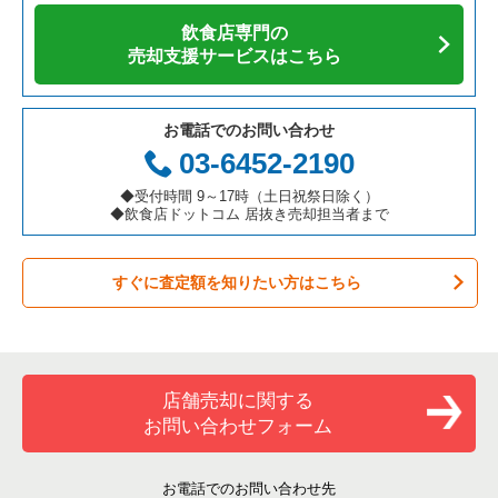
飲食店専門の
カフェの居抜き売却物件の案件一覧
愛知県の飲食店の居抜き売却物件の案件一覧
大阪市福島区の飲食店の居抜き売却物件の案件一覧
大阪府の焼肉の居抜き売却物件の案件一覧
布施駅の洋食の居抜き売却物件の案件一覧
売却支援サービスはこちら
テイクアウトの居抜き売却物件の案件一覧
岐阜県の飲食店の居抜き売却物件の案件一覧
豊中市の飲食店の居抜き売却物件の案件一覧
大阪府の鉄板焼き・お好み焼の居抜き売却物件の案件一覧
布施駅のその他の居抜き売却物件の案件一覧
お電話でのお問い合わせ
お弁当・惣菜・デリの居抜き売却物件の案件一覧
三重県の飲食店の居抜き売却物件の案件一覧
大阪市都島区の飲食店の居抜き売却物件の案件一覧
大阪府のアジア料理の居抜き売却物件の案件一覧
03-6452-2190
カラオケ・パブ・スナックの居抜き売却物件の案件一覧
大阪市阿倍野区の飲食店の居抜き売却物件の案件一覧
大阪府のカフェの居抜き売却物件の案件一覧
◆受付時間 9～17時（土日祝祭日除く）
◆飲食店ドットコム 居抜き売却担当者まで
バーの居抜き売却物件の案件一覧
東大阪市の飲食店の居抜き売却物件の案件一覧
大阪府のテイクアウトの居抜き売却物件の案件一覧
すぐに査定額を知りたい方はこちら
居酒屋・ダイニングバーの居抜き売却物件の案件一覧
吹田市の飲食店の居抜き売却物件の案件一覧
大阪府のお弁当・惣菜・デリの居抜き売却物件の案件一覧
専門料理の居抜き売却物件の案件一覧
大阪市西成区の飲食店の居抜き売却物件の案件一覧
大阪府のカラオケ・パブ・スナックの居抜き売却物件の案件一
覧
和食の居抜き売却物件の案件一覧
堺市堺区の飲食店の居抜き売却物件の案件一覧
店舗売却に関する
大阪府のバーの居抜き売却物件の案件一覧
お問い合わせフォーム
洋食の居抜き売却物件の案件一覧
大阪市東住吉区の飲食店の居抜き売却物件の案件一覧
大阪府の居酒屋・ダイニングバーの居抜き売却物件の案件一覧
その他の居抜き売却物件の案件一覧
門真市の飲食店の居抜き売却物件の案件一覧
お電話でのお問い合わせ先
大阪府の和食の居抜き売却物件の案件一覧