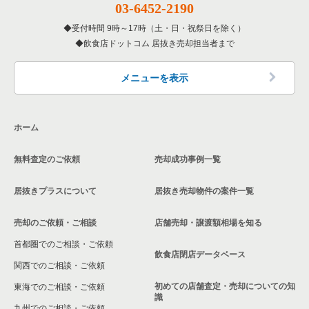
03-6452-2190
寝屋川市の飲食店の居抜き売却物件の案件一覧
受付時間 9時～17時（土・日・祝祭日を除く）
大阪府の洋食の居抜き売却物件の案件一覧
飲食店ドットコム 居抜き売却担当者まで
大阪市天王寺区の飲食店の居抜き売却物件の案件一覧
大阪府のその他の居抜き売却物件の案件一覧
高石市の飲食店の居抜き売却物件の案件一覧
メニューを表示
大阪市生野区の飲食店の居抜き売却物件の案件一覧
ホーム
交野市の飲食店の居抜き売却物件の案件一覧
無料査定のご依頼
売却成功事例一覧
大阪市鶴見区の飲食店の居抜き売却物件の案件一覧
居抜きプラスについて
居抜き売却物件の案件一覧
大阪市浪速区の飲食店の居抜き売却物件の案件一覧
売却のご依頼・ご相談
店舗売却・譲渡額相場を知る
八尾市の飲食店の居抜き売却物件の案件一覧
首都圏でのご相談・ご依頼
大東市の飲食店の居抜き売却物件の案件一覧
飲食店閉店データベース
関西でのご相談・ご依頼
箕面市の飲食店の居抜き売却物件の案件一覧
初めての店舗査定・売却についての知
東海でのご相談・ご依頼
識
九州でのご相談・ご依頼