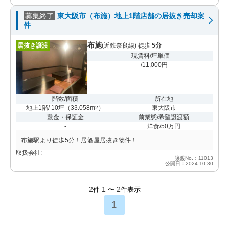
募集終了
東大阪市（布施）地上1階店舗の居抜き売却案
件
布施
居抜き譲渡
(近鉄奈良線) 徒歩
5分
現賃料/坪単価
－ /11,000円
階数/面積
所在地
地上1階/ 10坪
（
33.058m
）
東大阪市
2
敷金・保証金
前業態/希望譲渡額
-
洋食/50万円
布施駅より徒歩5分！居酒屋居抜き物件！
取扱会社: －
譲渡No.：11013
公開日：2024-10-30
2
1
2
件
〜
件表示
1