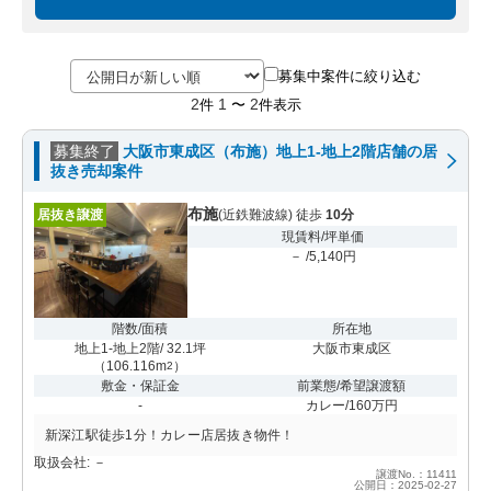
募集中案件に絞り込む
2
1
2
件
〜
件表示
募集終了
大阪市東成区（布施）地上1-地上2階店舗の居
抜き売却案件
布施
居抜き譲渡
(近鉄難波線) 徒歩
10分
現賃料/坪単価
－ /5,140円
階数/面積
所在地
地上1-地上2階/ 32.1坪
大阪市東成区
（
106.116m
）
2
敷金・保証金
前業態/希望譲渡額
-
カレー/160万円
新深江駅徒歩1分！カレー店居抜き物件！
取扱会社: －
譲渡No.：11411
公開日：2025-02-27