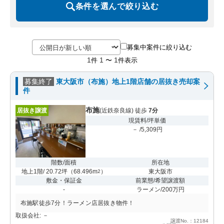
条件を選んで絞り込む
募集中案件に絞り込む
1
1
1
件
〜
件表示
募集終了
東大阪市（布施）地上1階店舗の居抜き売却案
件
布施
居抜き譲渡
(近鉄奈良線) 徒歩
7分
現賃料/坪単価
－ /5,309円
階数/面積
所在地
地上1階/ 20.72坪
（
68.496m
）
東大阪市
2
敷金・保証金
前業態/希望譲渡額
-
ラーメン/200万円
布施駅徒歩7分！ラーメン店居抜き物件！
取扱会社: －
譲渡No.：12184