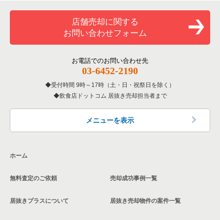
覧
和食の居抜き売却物件の案件一覧
堺市堺区の飲食店の居抜き売却物件の案件一覧
店舗売却に関する
大阪府のバーの居抜き売却物件の案件一覧
お問い合わせフォーム
洋食の居抜き売却物件の案件一覧
大阪市東住吉区の飲食店の居抜き売却物件の案件一覧
大阪府の居酒屋・ダイニングバーの居抜き売却物件の案件一覧
その他の居抜き売却物件の案件一覧
門真市の飲食店の居抜き売却物件の案件一覧
お電話でのお問い合わせ先
大阪府の和食の居抜き売却物件の案件一覧
03-6452-2190
寝屋川市の飲食店の居抜き売却物件の案件一覧
受付時間 9時～17時（土・日・祝祭日を除く）
大阪府の洋食の居抜き売却物件の案件一覧
飲食店ドットコム 居抜き売却担当者まで
大阪市天王寺区の飲食店の居抜き売却物件の案件一覧
大阪府のその他の居抜き売却物件の案件一覧
高石市の飲食店の居抜き売却物件の案件一覧
メニューを表示
大阪市生野区の飲食店の居抜き売却物件の案件一覧
ホーム
交野市の飲食店の居抜き売却物件の案件一覧
無料査定のご依頼
売却成功事例一覧
大阪市鶴見区の飲食店の居抜き売却物件の案件一覧
居抜きプラスについて
居抜き売却物件の案件一覧
大阪市浪速区の飲食店の居抜き売却物件の案件一覧