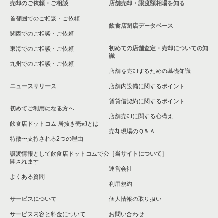
売却のご依頼・ご相談
店舗売却・譲渡額相場を知る
八尾市の飲食店の居抜き売却物件の案件一覧
首都圏でのご相談・ご依頼
大東市の飲食店の居抜き売却物件の案件一覧
飲食店閉店データベース
関西でのご相談・ご依頼
箕面市の飲食店の居抜き売却物件の案件一覧
初めての店舗査定・売却についての知
東海でのご相談・ご依頼
識
九州でのご相談・ご依頼
大阪市淀川区の飲食店の居抜き売却物件の案件一覧
店舗を売却するための基礎知識
ニュースリリース
店舗内設備に関するポイント
大阪市東成区の飲食店の居抜き売却物件の案件一覧
賃貸借契約に関するポイント
初めてご利用になる方へ
大阪市城東区の飲食店の居抜き売却物件の案件一覧
店舗売却に関する心構え
飲食店ドットコム 居抜き売却とは
大阪市旭区の飲食店の居抜き売却物件の案件一覧
売却現場のＱ＆Ａ
特徴〜支持される2つの理由
和泉市の飲食店の居抜き売却物件の案件一覧
譲渡情報として飲食店ドットコムで公
［当サイトについて］
開されます
運営会社
池田市の飲食店の居抜き売却物件の案件一覧
よくある質問
利用規約
大阪市東淀川区の飲食店の居抜き売却物件の案件一覧
サービスについて
個人情報の取り扱い
サービス内容と料金について
大阪市大正区の飲食店の居抜き売却物件の案件一覧
お問い合わせ