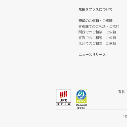
居抜きプラスについて
東大阪市の飲食店の居抜き売却物
大阪府のテイクアウトの居抜き売
東大阪市の和食の居抜き売却物件
売却のご依頼・ご相談
吹田市の飲食店の居抜き売却物件
大阪府のお弁当・惣菜・デリの居
東大阪市の洋食の居抜き売却物件
首都圏でのご相談・ご依頼
関西でのご相談・ご依頼
東海でのご相談・ご依頼
大阪市西成区の飲食店の居抜き売
大阪府のカラオケ・パブ・スナッ
東大阪市のその他の居抜き売却物
九州でのご相談・ご依頼
堺市堺区の飲食店の居抜き売却物
大阪府のバーの居抜き売却物件の
ニュースリリース
大阪市東住吉区の飲食店の居抜き
大阪府の居酒屋・ダイニングバー
門真市の飲食店の居抜き売却物件
大阪府の和食の居抜き売却物件の
寝屋川市の飲食店の居抜き売却物
大阪府の洋食の居抜き売却物件の
運
大阪市天王寺区の飲食店の居抜き
大阪府のその他の居抜き売却物件
高石市の飲食店の居抜き売却物件
「