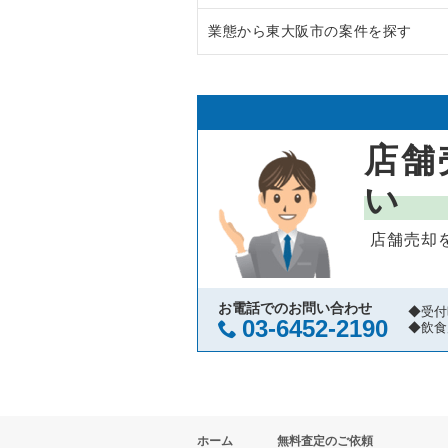
業態から東大阪市の案件を探す
大阪市中央区の飲食店の居抜き売
大阪府のラーメンの居抜き売却物
守口市の飲食店の居抜き売却物件
大阪府のフランス料理の居抜き売
東大阪市のラーメンの居抜き売却
堺市北区の飲食店の居抜き売却物
大阪府のイタリア料理の居抜き売
東大阪市のイタリア料理の居抜き
店舗
堺市中区の飲食店の居抜き売却物
大阪府の中華の居抜き売却物件の
東大阪市の焼肉の居抜き売却物件
い
大阪市西区の飲食店の居抜き売却
大阪府のそば・うどんの居抜き売
東大阪市のアジア料理の居抜き売
店舗売却
茨木市の飲食店の居抜き売却物件
大阪府の寿司の居抜き売却物件の
東大阪市のテイクアウトの居抜き
大阪市福島区の飲食店の居抜き売
大阪府の焼肉の居抜き売却物件の
東大阪市のお弁当・惣菜・デリの
お電話でのお問い合わせ
◆受付
03-6452-2190
◆飲食
豊中市の飲食店の居抜き売却物件
大阪府の鉄板焼き・お好み焼の居
東大阪市のカラオケ・パブ・スナ
大阪市都島区の飲食店の居抜き売
大阪府のアジア料理の居抜き売却
東大阪市のバーの居抜き売却物件
ホーム
無料査定のご依頼
大阪市阿倍野区の飲食店の居抜き
大阪府のカフェの居抜き売却物件
東大阪市の居酒屋・ダイニングバ