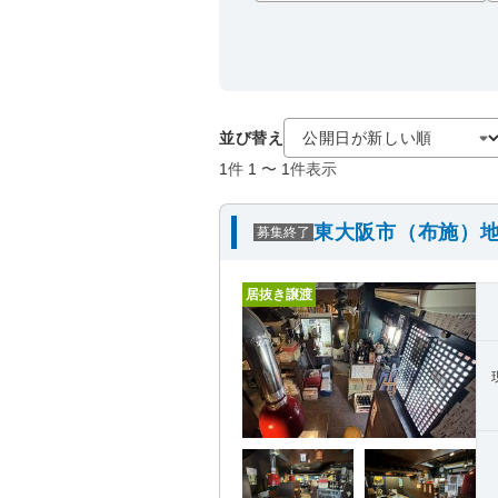
並び替え
1
件
1
〜
1
件表示
東大阪市（布施）地
募集終了
居抜き譲渡