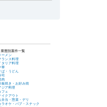
業態別案件一覧
ラーメン
フランス料理
イタリア料理
中華
そば・うどん
寿司
焼肉
鉄板焼き・お好み焼
アジア料理
カフェ
テイクアウト
お弁当・惣菜・デリ
カラオケ・パブ・スナック