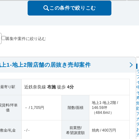
この条件で絞りこむ
募集中案件に絞り込む
上1-地上2階店舗の居抜き売却案件
近鉄奈良線
布施
徒歩
4分
最寄り駅
地上1-地上2階 /
現賃料/坪単
－ / 1,705円
階数/面積
146.59坪
価
（
484.6m
）
2
前業態/
敷金/礼金
- / -
焼肉 / 400万円
希望譲渡額