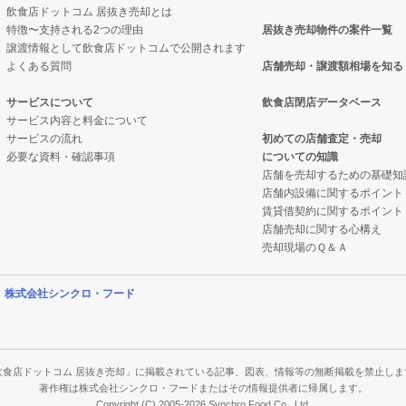
飲食店ドットコム 居抜き売却とは
特徴〜支持される2つの理由
居抜き売却物件の案件一覧
件の案件一覧
却物件の案件一覧
の案件一覧
譲渡情報として飲食店ドットコムで公開されます
よくある質問
店舗売却・譲渡額相場を知る
の案件一覧
抜き売却物件の案件一覧
の案件一覧
サービスについて
飲食店閉店データベース
サービス内容と料金について
却物件の案件一覧
クの居抜き売却物件の案件一覧
件の案件一覧
サービスの流れ
初めての店舗査定・売却
必要な資料・確認事項
についての知識
件の案件一覧
案件一覧
店舗を売却するための基礎知
店舗内設備に関するポイント
売却物件の案件一覧
の居抜き売却物件の案件一覧
賃貸借契約に関するポイント
店舗売却に関する心構え
の案件一覧
案件一覧
売却現場のＱ＆Ａ
件の案件一覧
案件一覧
営
株式会社シンクロ・フード
売却物件の案件一覧
の案件一覧
の案件一覧
飲食店ドットコム 居抜き売却」に掲載されている記事、図表、情報等の無断掲載を禁止しま
著作権は株式会社シンクロ・フードまたはその情報提供者に帰属します。
Copyright (C) 2005-2026 Synchro Food Co., Ltd.