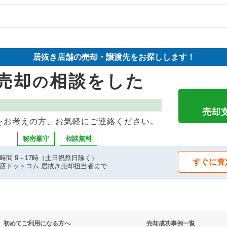
却物件の案件一覧
件の案件一覧
の案件一覧
却物件の案件一覧
物件の案件一覧
居抜き店舗の売却・譲渡先をお探しします！
件の案件一覧
却物件の案件一覧
売却物件の案件一覧
売却
相談をした
の
件の案件一覧
案件一覧
の案件一覧
物件の案件一覧
却物件の案件一覧
却物件の案件一覧
売却
をお考えの方、お気軽にご連絡ください。
の案件一覧
案件一覧
売却物件の案件一覧
秘密厳守
相談無料
却物件の案件一覧
案件一覧
居抜き売却物件の案件一覧
時間 9～17時（土日祝祭日除く）
すぐに査
店ドットコム 居抜き売却担当者まで
の案件一覧
抜き売却物件の案件一覧
ックの居抜き売却物件の案件一覧
却物件の案件一覧
物件の案件一覧
の案件一覧
初めてご利用になる方へ
売却成功事例一覧
売却物件の案件一覧
の案件一覧
ーの居抜き売却物件の案件一覧