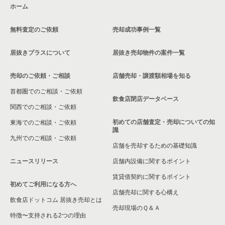
ホーム
横浜市都筑区の居酒屋・ダイニングバーの居抜き売却物件の案
神奈川県のお弁当・惣菜・デリの居抜き売却物件の案件一覧
件一覧
無料査定のご依頼
売却成功事例一覧
神奈川県のカラオケ・パブ・スナックの居抜き売却物件の案件
横浜市都筑区の和食の居抜き売却物件の案件一覧
一覧
居抜きプラスについて
居抜き売却物件の案件一覧
横浜市都筑区のその他の居抜き売却物件の案件一覧
神奈川県のバーの居抜き売却物件の案件一覧
売却のご依頼・ご相談
店舗売却・譲渡額相場を知る
神奈川県の居酒屋・ダイニングバーの居抜き売却物件の案件一
首都圏でのご相談・ご依頼
覧
飲食店閉店データベース
関西でのご相談・ご依頼
神奈川県の専門料理の居抜き売却物件の案件一覧
初めての店舗査定・売却についての知
東海でのご相談・ご依頼
識
神奈川県の和食の居抜き売却物件の案件一覧
九州でのご相談・ご依頼
店舗を売却するための基礎知識
神奈川県の洋食の居抜き売却物件の案件一覧
ニュースリリース
店舗内設備に関するポイント
賃貸借契約に関するポイント
神奈川県のその他の居抜き売却物件の案件一覧
初めてご利用になる方へ
店舗売却に関する心構え
飲食店ドットコム 居抜き売却とは
売却現場のＱ＆Ａ
特徴〜支持される2つの理由