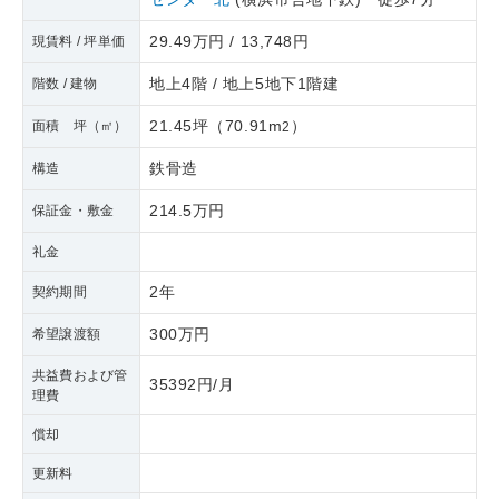
29.49万円 / 13,748円
現賃料 / 坪単価
地上4階 / 地上5地下1階建
階数 / 建物
21.45坪
（
70.91m
）
面積 坪（㎡）
2
鉄骨造
構造
214.5万円
保証金・敷金
礼金
2年
契約期間
300万円
希望譲渡額
共益費および管
35392円/月
理費
償却
更新料