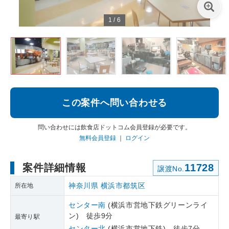
1
/
6
この案件へ問い合わせる
問い合わせには飲食店ドットコム会員登録が必要です。
無料会員登録
｜
ログイン
案件詳細情報
11728
譲渡No.
神奈川県
横浜市都筑区
所在地
センター南
(横浜市営地下鉄グリーンライ
ン) 徒歩9分
最寄り駅
センター北
(横浜市営地下鉄) 徒歩7分