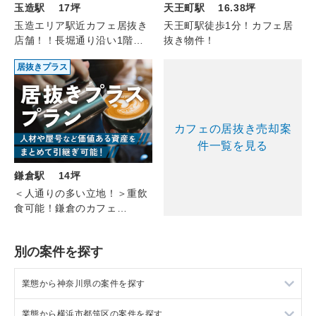
天王町駅 16.38坪
玉造駅 17坪
天王町駅徒歩1分！カフェ居
玉造エリア駅近カフェ居抜き
抜き物件！
店舗！！長堀通り沿い1階路
面店舗！
居抜きプラス
カフェの居抜き売却案
件一覧を見る
鎌倉駅 14坪
＜人通りの多い立地！＞重飲
食可能！鎌倉のカフェ
（1F/14坪）
別の案件を探す
業態から神奈川県の案件を探す
業態から横浜市都筑区の案件を探す
神奈川県のラーメンの居抜き売却物件の案件一覧