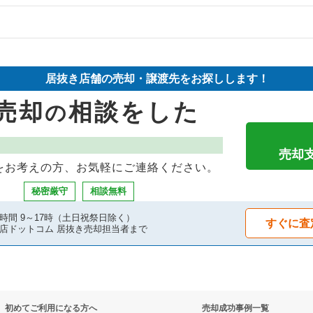
の案件一覧
物件の案件一覧
却物件の案件一覧
売却物件の案件一覧
抜き売却物件の案件一覧
居抜き店舗の売却・譲渡先をお探しします！
却物件の案件一覧
売却物件の案件一覧
抜き売却物件の案件一覧
売却
相談をした
の
却物件の案件一覧
の案件一覧
物件の案件一覧
却物件の案件一覧
売却物件の案件一覧
却物件の案件一覧
売却
をお考えの方、お気軽にご連絡ください。
物件の案件一覧
の案件一覧
リの居抜き売却物件の案件一覧
秘密厳守
相談無料
物件の案件一覧
の案件一覧
物件の案件一覧
時間 9～17時（土日祝祭日除く）
すぐに査
店ドットコム 居抜き売却担当者まで
却物件の案件一覧
居抜き売却物件の案件一覧
グバーの居抜き売却物件の案件一覧
売却物件の案件一覧
却物件の案件一覧
初めてご利用になる方へ
売却成功事例一覧
却物件の案件一覧
件の案件一覧