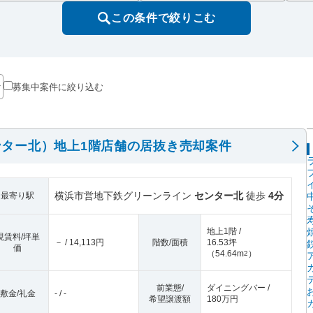
この条件で絞りこむ
募集中案件に絞り込む
ター北）地上1階店舗の居抜き売却案件
横浜市営地下鉄グリーンライン
センター北
徒歩
4分
最寄り駅
地上1階 /
現賃料/坪単
－ / 14,113円
階数/面積
16.53坪
価
（
54.64m
）
2
前業態/
ダイニングバー /
敷金/礼金
- / -
希望譲渡額
180万円