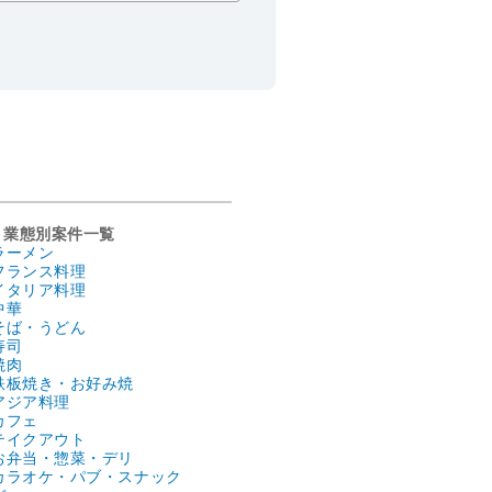
業態別案件一覧
ラーメン
フランス料理
イタリア料理
中華
そば・うどん
寿司
焼肉
鉄板焼き・お好み焼
アジア料理
カフェ
テイクアウト
お弁当・惣菜・デリ
カラオケ・パブ・スナック