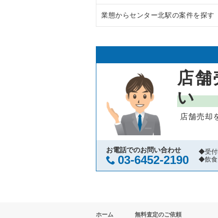
業態からセンター北駅の案件を探す
鎌倉市の飲食店の居抜き売却物件
神奈川県のラーメンの居抜き売却
横浜市青葉区の飲食店の居抜き売
神奈川県のフランス料理の居抜き
センター北駅のイタリア料理の居
川崎市高津区の飲食店の居抜き売
神奈川県のイタリア料理の居抜き
センター北駅のそば・うどんの居
店舗
横浜市鶴見区の飲食店の居抜き売
神奈川県の中華の居抜き売却物件
センター北駅の焼肉の居抜き売却
い
川崎市中原区の飲食店の居抜き売
神奈川県のそば・うどんの居抜き
センター北駅のカフェの居抜き売
店舗売却
横浜市中区の飲食店の居抜き売却
神奈川県の寿司の居抜き売却物件
センター北駅のお弁当・惣菜・デ
横浜市南区の飲食店の居抜き売却
神奈川県の焼肉の居抜き売却物件
センター北駅のバーの居抜き売却
お電話でのお問い合わせ
◆受付
03-6452-2190
◆飲食
横浜市港北区の飲食店の居抜き売
神奈川県の鉄板焼き・お好み焼の
センター北駅の居酒屋・ダイニン
横浜市神奈川区の飲食店の居抜き
神奈川県のアジア料理の居抜き売
ホーム
無料査定のご依頼
横浜市都筑区の飲食店の居抜き売
神奈川県のカフェの居抜き売却物