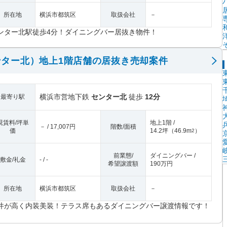
所在地
横浜市都筑区
取扱会社
－
ンター北駅徒歩4分！ダイニングバー居抜き物件！
ター北）地上1階店舗の居抜き売却案件
横浜市営地下鉄
センター北
徒歩
12分
最寄り駅
現賃料/坪単
地上1階 /
－ / 17,007円
階数/面積
価
14.2坪
（
46.9m
）
2
前業態/
ダイニングバー /
敷金/礼金
- / -
希望譲渡額
190万円
所在地
横浜市都筑区
取扱会社
－
井が高く内装美装！テラス席もあるダイニングバー譲渡情報です！