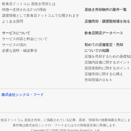
飲食店ドットコム 居抜き売却とは
特徴〜支持される2つの理由
居抜き売却物件の案件一覧
物件の案件一覧
売却物件の案件一覧
譲渡情報として飲食店ドットコムで公開されます
よくある質問
店舗売却・譲渡額相場を知る
却物件の案件一覧
居抜き売却物件の案件一覧
サービスについて
飲食店閉店データベース
サービス内容と料金について
却物件の案件一覧
ックの居抜き売却物件の案件一覧
サービスの流れ
初めての店舗査定・売却
必要な資料・確認事項
についての知識
却物件の案件一覧
の案件一覧
店舗を売却するための基礎知
店舗内設備に関するポイント
物件の案件一覧
ーの居抜き売却物件の案件一覧
賃貸借契約に関するポイント
店舗売却に関する心構え
の案件一覧
物件の案件一覧
売却現場のＱ＆Ａ
却物件の案件一覧
の案件一覧
営
株式会社シンクロ・フード
案件一覧
の案件一覧
の案件一覧
件の案件一覧
飲食店ドットコム 居抜き売却」に掲載されている記事、図表、情報等の無断掲載を禁止しま
著作権は株式会社シンクロ・フードまたはその情報提供者に帰属します。
Copyright (C) 2005-2026 Synchro Food Co., Ltd.