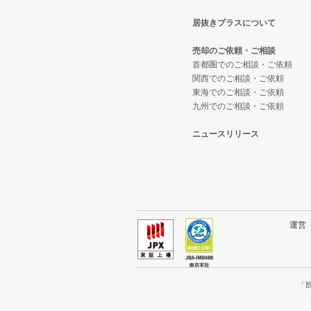
居抜きプラスについて
横浜市西区の飲食店の居抜き売却
神奈川県のテイクアウトの居抜き
売却のご依頼・ご相談
川崎市宮前区の飲食店の居抜き売
神奈川県のお弁当・惣菜・デリの
首都圏でのご相談・ご依頼
関西でのご相談・ご依頼
東海でのご相談・ご依頼
川崎市川崎区の飲食店の居抜き売
神奈川県のカラオケ・パブ・スナ
九州でのご相談・ご依頼
横浜市金沢区の飲食店の居抜き売
神奈川県のバーの居抜き売却物件
ニュースリリース
川崎市幸区の飲食店の居抜き売却
神奈川県の居酒屋・ダイニングバ
厚木市の飲食店の居抜き売却物件
神奈川県の専門料理の居抜き売却
川崎市多摩区の飲食店の居抜き売
神奈川県の和食の居抜き売却物件
運
中郡の飲食店の居抜き売却物件の
神奈川県の洋食の居抜き売却物件
三浦郡の飲食店の居抜き売却物件
神奈川県のその他の居抜き売却物
「