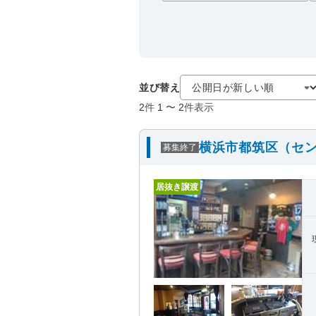
並び替え
2
件
1
〜
2
件表示
横浜市都筑区（セン
募集終了
居抜き譲渡