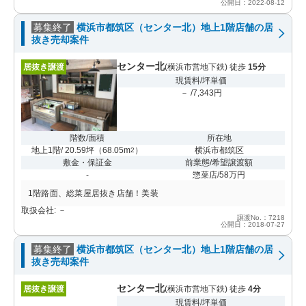
公開日：2022-08-12
募集終了
横浜市都筑区（センター北）地上1階店舗の居
抜き売却案件
センター北
居抜き譲渡
(横浜市営地下鉄) 徒歩
15分
現賃料/坪単価
－ /7,343円
階数/面積
所在地
地上1階/ 20.59坪
（
68.05m
）
横浜市都筑区
2
敷金・保証金
前業態/希望譲渡額
-
惣菜店/58万円
1階路面、総菜屋居抜き店舗！美装
取扱会社: －
譲渡No.：7218
公開日：2018-07-27
募集終了
横浜市都筑区（センター北）地上1階店舗の居
抜き売却案件
センター北
居抜き譲渡
(横浜市営地下鉄) 徒歩
4分
現賃料/坪単価