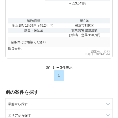
－ /13,043円
階数/面積
所在地
地上1階/ 13.69坪
（
45.24m
）
横浜市都筑区
2
敷金・保証金
前業態/希望譲渡額
-
お弁当・惣菜/198万円
諸条件はご相談ください
取扱会社: －
譲渡No.：1243
公開日：2009-11-24
3
1
3
件
〜
件表示
1
別の案件を探す
業態から探す
エリアから探す
ラーメンの居抜き売却物件の案件一覧