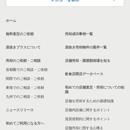
神奈川県のその他の居抜き売却物件の案件一覧
相模原市南区の飲食店の居抜き売却物件の案件一覧
ホーム
横浜市磯子区の飲食店の居抜き売却物件の案件一覧
無料査定のご依頼
売却成功事例一覧
茅ヶ崎市の飲食店の居抜き売却物件の案件一覧
居抜きプラスについて
居抜き売却物件の案件一覧
川崎市麻生区の飲食店の居抜き売却物件の案件一覧
売却のご依頼・ご相談
店舗売却・譲渡額相場を知る
相模原市中央区の飲食店の居抜き売却物件の案件一覧
首都圏でのご相談・ご依頼
横浜市保土ケ谷区の飲食店の居抜き売却物件の案件一覧
飲食店閉店データベース
関西でのご相談・ご依頼
横浜市旭区の飲食店の居抜き売却物件の案件一覧
初めての店舗査定・売却についての知
東海でのご相談・ご依頼
識
九州でのご相談・ご依頼
横浜市緑区の飲食店の居抜き売却物件の案件一覧
店舗を売却するための基礎知識
ニュースリリース
店舗内設備に関するポイント
平塚市の飲食店の居抜き売却物件の案件一覧
賃貸借契約に関するポイント
初めてご利用になる方へ
横浜市港南区の飲食店の居抜き売却物件の案件一覧
店舗売却に関する心構え