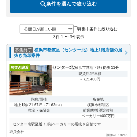
条件を選んで絞り込む
募集中案件に絞り込む
3
1
3
件
〜
件表示
募集終了
横浜市都筑区（センター北）地上1階店舗の居
抜き売却案件
センター北
居抜き譲渡
(横浜市営地下鉄) 徒歩
11分
現賃料/坪単価
－ /15,400円
階数/面積
所在地
地上1階/ 21.67坪
（
71.63m
）
横浜市都筑区
2
敷金・保証金
前業態/希望譲渡額
-
ベーカリー/400万円
センター南駅至近！1階ベーカリーの居抜き店舗です
取扱会社: －
譲渡No.：9266