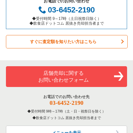
お電話でのお問い合わせ
件一覧
お弁当・惣菜・デリの居抜き売却物件の案件一覧
三重県の飲食店の居抜き売却物件の案件一覧
横浜市神奈川区の飲食店の居抜き売却物件の案件一覧
神奈川県のアジア料理の居抜き売却物件の案件一覧
03-6452-2190
カラオケ・パブ・スナックの居抜き売却物件の案件一覧
横浜市都筑区の飲食店の居抜き売却物件の案件一覧
神奈川県のカフェの居抜き売却物件の案件一覧
◆受付時間 9～17時（土日祝祭日除く）
◆飲食店ドットコム 居抜き売却担当者まで
バーの居抜き売却物件の案件一覧
横浜市西区の飲食店の居抜き売却物件の案件一覧
神奈川県のテイクアウトの居抜き売却物件の案件一覧
すぐに査定額を知りたい方はこちら
居酒屋・ダイニングバーの居抜き売却物件の案件一覧
川崎市宮前区の飲食店の居抜き売却物件の案件一覧
神奈川県のお弁当・惣菜・デリの居抜き売却物件の案件一覧
専門料理の居抜き売却物件の案件一覧
川崎市川崎区の飲食店の居抜き売却物件の案件一覧
神奈川県のカラオケ・パブ・スナックの居抜き売却物件の案件
一覧
和食の居抜き売却物件の案件一覧
横浜市金沢区の飲食店の居抜き売却物件の案件一覧
店舗売却に関する
神奈川県のバーの居抜き売却物件の案件一覧
お問い合わせフォーム
洋食の居抜き売却物件の案件一覧
川崎市幸区の飲食店の居抜き売却物件の案件一覧
神奈川県の居酒屋・ダイニングバーの居抜き売却物件の案件一
覧
その他の居抜き売却物件の案件一覧
厚木市の飲食店の居抜き売却物件の案件一覧
お電話でのお問い合わせ先
03-6452-2190
神奈川県の専門料理の居抜き売却物件の案件一覧
川崎市多摩区の飲食店の居抜き売却物件の案件一覧
受付時間 9時～17時（土・日・祝祭日を除く）
神奈川県の和食の居抜き売却物件の案件一覧
飲食店ドットコム 居抜き売却担当者まで
中郡の飲食店の居抜き売却物件の案件一覧
神奈川県の洋食の居抜き売却物件の案件一覧
三浦郡の飲食店の居抜き売却物件の案件一覧
メニューを表示