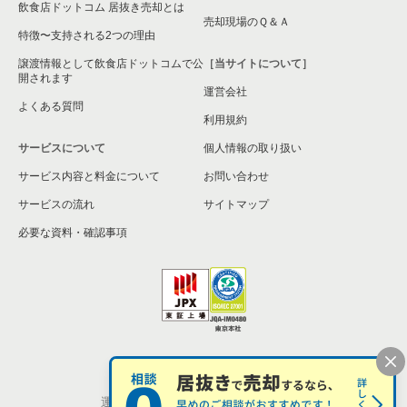
飲食店ドットコム 居抜き売却とは
横須賀市の飲食店の居抜き売却物件の案件一覧
売却現場のＱ＆Ａ
特徴〜支持される2つの理由
三浦市の飲食店の居抜き売却物件の案件一覧
譲渡情報として飲食店ドットコムで公
［当サイトについて］
開されます
運営会社
藤沢市の飲食店の居抜き売却物件の案件一覧
よくある質問
利用規約
相模原市緑区の飲食店の居抜き売却物件の案件一覧
サービスについて
個人情報の取り扱い
サービス内容と料金について
横浜市栄区の飲食店の居抜き売却物件の案件一覧
お問い合わせ
サービスの流れ
サイトマップ
秦野市の飲食店の居抜き売却物件の案件一覧
必要な資料・確認事項
逗子市の飲食店の居抜き売却物件の案件一覧
横浜市瀬谷区の飲食店の居抜き売却物件の案件一覧
座間市の飲食店の居抜き売却物件の案件一覧
個人情報の取扱い
お問い合わせ
横浜市戸塚区の飲食店の居抜き売却物件の案件一覧
運営会社
株式会社シンクロ・フード