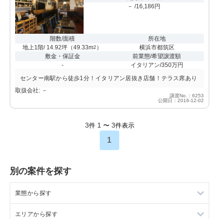
－ /16,186円
階数/面積
所在地
地上1階/ 14.92坪
（
49.33m
）
横浜市都筑区
2
敷金・保証金
前業態/希望譲渡額
-
イタリアン/350万円
センター南駅から徒歩1分！イタリアン居抜き店舗！テラス席あり
取扱会社: －
譲渡No.：6253
公開日：2016-12-02
3
1
3
件
〜
件表示
1
別の案件を探す
業態から探す
エリアから探す
ラーメンの居抜き売却物件の案件一覧