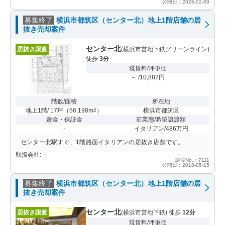
公開日：2026-02-09
募集終了
横浜市都筑区（センター北）地上1階店舗の居
抜き売却案件
センター北
居抜き譲渡
(横浜市営地下鉄グリーンライン)
徒歩
3分
現賃料/坪単価
－ /10,882円
階数/面積
所在地
地上1階/ 17坪
（
56.198m
）
横浜市都筑区
2
敷金・保証金
前業態/希望譲渡額
-
イタリアン/486万円
センター北駅すぐ、1階路面イタリアンの居抜き店舗です。
取扱会社: －
譲渡No.：7111
公開日：2018-05-15
募集終了
横浜市都筑区（センター北）地上1階店舗の居
抜き売却案件
センター北
居抜き譲渡
(横浜市営地下鉄) 徒歩
12分
現賃料/坪単価