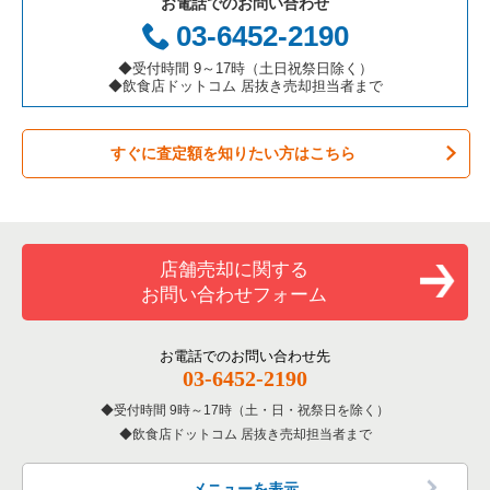
お電話でのお問い合わせ
件一覧
お弁当・惣菜・デリの居抜き売却物件の案件一覧
三重県の飲食店の居抜き売却物件の案件一覧
横浜市神奈川区の飲食店の居抜き売却物件の案件一覧
神奈川県のアジア料理の居抜き売却物件の案件一覧
03-6452-2190
カラオケ・パブ・スナックの居抜き売却物件の案件一覧
横浜市都筑区の飲食店の居抜き売却物件の案件一覧
神奈川県のカフェの居抜き売却物件の案件一覧
◆受付時間 9～17時（土日祝祭日除く）
◆飲食店ドットコム 居抜き売却担当者まで
バーの居抜き売却物件の案件一覧
横浜市西区の飲食店の居抜き売却物件の案件一覧
神奈川県のテイクアウトの居抜き売却物件の案件一覧
すぐに査定額を知りたい方はこちら
居酒屋・ダイニングバーの居抜き売却物件の案件一覧
川崎市宮前区の飲食店の居抜き売却物件の案件一覧
神奈川県のお弁当・惣菜・デリの居抜き売却物件の案件一覧
専門料理の居抜き売却物件の案件一覧
川崎市川崎区の飲食店の居抜き売却物件の案件一覧
神奈川県のカラオケ・パブ・スナックの居抜き売却物件の案件
一覧
和食の居抜き売却物件の案件一覧
横浜市金沢区の飲食店の居抜き売却物件の案件一覧
店舗売却に関する
神奈川県のバーの居抜き売却物件の案件一覧
お問い合わせフォーム
洋食の居抜き売却物件の案件一覧
川崎市幸区の飲食店の居抜き売却物件の案件一覧
神奈川県の居酒屋・ダイニングバーの居抜き売却物件の案件一
覧
その他の居抜き売却物件の案件一覧
厚木市の飲食店の居抜き売却物件の案件一覧
お電話でのお問い合わせ先
03-6452-2190
神奈川県の専門料理の居抜き売却物件の案件一覧
川崎市多摩区の飲食店の居抜き売却物件の案件一覧
受付時間 9時～17時（土・日・祝祭日を除く）
神奈川県の和食の居抜き売却物件の案件一覧
飲食店ドットコム 居抜き売却担当者まで
中郡の飲食店の居抜き売却物件の案件一覧
神奈川県の洋食の居抜き売却物件の案件一覧
三浦郡の飲食店の居抜き売却物件の案件一覧
メニューを表示