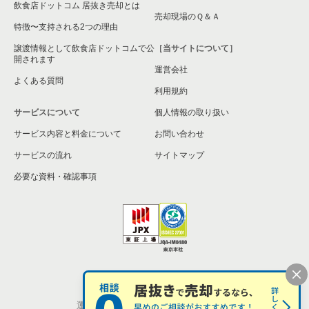
飲食店ドットコム 居抜き売却とは
横須賀市の飲食店の居抜き売却物件の案件一覧
売却現場のＱ＆Ａ
特徴〜支持される2つの理由
三浦市の飲食店の居抜き売却物件の案件一覧
譲渡情報として飲食店ドットコムで公
［当サイトについて］
開されます
運営会社
藤沢市の飲食店の居抜き売却物件の案件一覧
よくある質問
利用規約
相模原市緑区の飲食店の居抜き売却物件の案件一覧
サービスについて
個人情報の取り扱い
サービス内容と料金について
横浜市栄区の飲食店の居抜き売却物件の案件一覧
お問い合わせ
サービスの流れ
サイトマップ
秦野市の飲食店の居抜き売却物件の案件一覧
必要な資料・確認事項
逗子市の飲食店の居抜き売却物件の案件一覧
横浜市瀬谷区の飲食店の居抜き売却物件の案件一覧
座間市の飲食店の居抜き売却物件の案件一覧
個人情報の取扱い
お問い合わせ
横浜市戸塚区の飲食店の居抜き売却物件の案件一覧
運営会社
株式会社シンクロ・フード