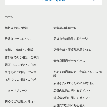
神奈川県のその他の居抜き売却物件の案件一覧
相模原市南区の飲食店の居抜き売却物件の案件一覧
ホーム
横浜市磯子区の飲食店の居抜き売却物件の案件一覧
無料査定のご依頼
売却成功事例一覧
茅ヶ崎市の飲食店の居抜き売却物件の案件一覧
居抜きプラスについて
居抜き売却物件の案件一覧
川崎市麻生区の飲食店の居抜き売却物件の案件一覧
売却のご依頼・ご相談
店舗売却・譲渡額相場を知る
相模原市中央区の飲食店の居抜き売却物件の案件一覧
首都圏でのご相談・ご依頼
横浜市保土ケ谷区の飲食店の居抜き売却物件の案件一覧
飲食店閉店データベース
関西でのご相談・ご依頼
横浜市旭区の飲食店の居抜き売却物件の案件一覧
初めての店舗査定・売却についての知
東海でのご相談・ご依頼
識
九州でのご相談・ご依頼
横浜市緑区の飲食店の居抜き売却物件の案件一覧
店舗を売却するための基礎知識
ニュースリリース
店舗内設備に関するポイント
平塚市の飲食店の居抜き売却物件の案件一覧
賃貸借契約に関するポイント
初めてご利用になる方へ
横浜市港南区の飲食店の居抜き売却物件の案件一覧
店舗売却に関する心構え