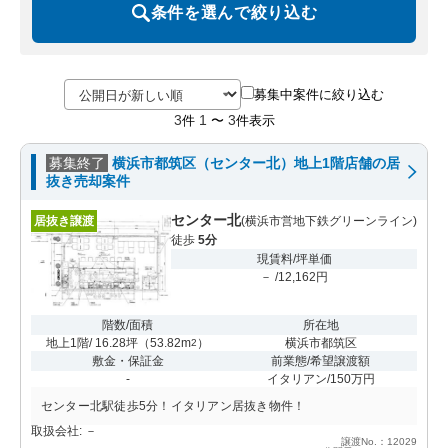
条件を選んで絞り込む
募集中案件に絞り込む
3
1
3
件
〜
件表示
募集終了
横浜市都筑区（センター北）地上1階店舗の居
抜き売却案件
センター北
居抜き譲渡
(横浜市営地下鉄グリーンライン)
徒歩
5分
現賃料/坪単価
－ /12,162円
階数/面積
所在地
地上1階/ 16.28坪
（
53.82m
）
横浜市都筑区
2
敷金・保証金
前業態/希望譲渡額
-
イタリアン/150万円
センター北駅徒歩5分！イタリアン居抜き物件！
取扱会社: －
譲渡No.：12029