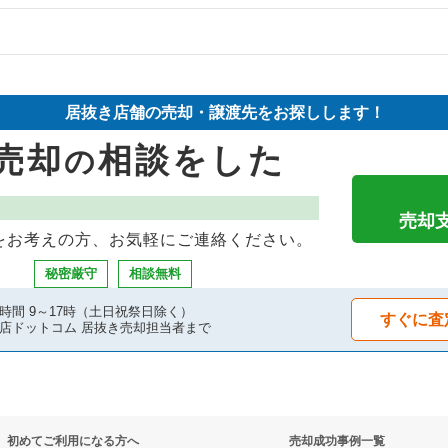
の案件一覧
物件の案件一覧
却物件の案件一覧
売却物件の案件一覧
抜き売却物件の案件一覧
居抜き店舗の売却・譲渡先をお探しします！
却物件の案件一覧
売却物件の案件一覧
物件の案件一覧
売却
相談をした
の
却物件の案件一覧
の案件一覧
抜き売却物件の案件一覧
却物件の案件一覧
売却物件の案件一覧
物件の案件一覧
売却
をお考えの方、お気軽にご連絡ください。
物件の案件一覧
の案件一覧
焼の居抜き売却物件の案件一覧
秘密厳守
相談無料
物件の案件一覧
の案件一覧
却物件の案件一覧
時間 9～17時（土日祝祭日除く）
すぐに査
店ドットコム 居抜き売却担当者まで
却物件の案件一覧
居抜き売却物件の案件一覧
抜き売却物件の案件一覧
売却物件の案件一覧
却物件の案件一覧
リの居抜き売却物件の案件一覧
初めてご利用になる方へ
売却成功事例一覧
却物件の案件一覧
件の案件一覧
物件の案件一覧