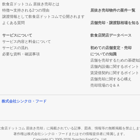
飲食店ドットコム 居抜き売却とは
特徴〜支持される2つの理由
居抜き売却物件の案件一覧
物件の案件一覧
売却物件の案件一覧
グバーの居抜き売却物件の案件一覧
譲渡情報として飲食店ドットコムで公開されます
よくある質問
店舗売却・譲渡額相場を知る
却物件の案件一覧
居抜き売却物件の案件一覧
物件の案件一覧
サービスについて
飲食店閉店データベース
サービス内容と料金について
却物件の案件一覧
ックの居抜き売却物件の案件一覧
却物件の案件一覧
サービスの流れ
初めての店舗査定・売却
必要な資料・確認事項
についての知識
却物件の案件一覧
の案件一覧
店舗を売却するための基礎知
店舗内設備に関するポイント
物件の案件一覧
ーの居抜き売却物件の案件一覧
賃貸借契約に関するポイント
店舗売却に関する心構え
の案件一覧
物件の案件一覧
売却現場のＱ＆Ａ
却物件の案件一覧
の案件一覧
営
株式会社シンクロ・フード
案件一覧
の案件一覧
の案件一覧
件の案件一覧
飲食店ドットコム 居抜き売却」に掲載されている記事、図表、情報等の無断掲載を禁止しま
著作権は株式会社シンクロ・フードまたはその情報提供者に帰属します。
Copyright (C) 2005-2026 Synchro Food Co., Ltd.