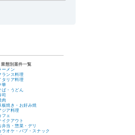
業態別案件一覧
ラーメン
フランス料理
イタリア料理
中華
そば・うどん
寿司
焼肉
鉄板焼き・お好み焼
アジア料理
カフェ
テイクアウト
お弁当・惣菜・デリ
カラオケ・パブ・スナック