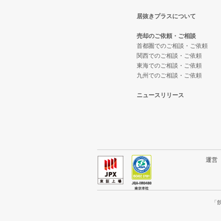
居抜きプラスについて
横浜市西区の飲食店の居抜き売却
神奈川県のテイクアウトの居抜き
横浜市都筑区の居酒屋・ダイニン
売却のご依頼・ご相談
川崎市宮前区の飲食店の居抜き売
神奈川県のお弁当・惣菜・デリの
横浜市都筑区の和食の居抜き売却
首都圏でのご相談・ご依頼
関西でのご相談・ご依頼
東海でのご相談・ご依頼
川崎市川崎区の飲食店の居抜き売
神奈川県のカラオケ・パブ・スナ
横浜市都筑区のその他の居抜き売
九州でのご相談・ご依頼
横浜市金沢区の飲食店の居抜き売
神奈川県のバーの居抜き売却物件
ニュースリリース
川崎市幸区の飲食店の居抜き売却
神奈川県の居酒屋・ダイニングバ
厚木市の飲食店の居抜き売却物件
神奈川県の専門料理の居抜き売却
川崎市多摩区の飲食店の居抜き売
神奈川県の和食の居抜き売却物件
運
中郡の飲食店の居抜き売却物件の
神奈川県の洋食の居抜き売却物件
三浦郡の飲食店の居抜き売却物件
神奈川県のその他の居抜き売却物
「