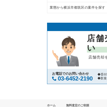
業態から横浜市都筑区の案件を探す
鎌倉市の飲食店の居抜き売却物件
神奈川県のラーメンの居抜き売却
横浜市青葉区の飲食店の居抜き売
神奈川県のフランス料理の居抜き
横浜市都筑区のイタリア料理の居
川崎市高津区の飲食店の居抜き売
神奈川県のイタリア料理の居抜き
横浜市都筑区の中華の居抜き売却
店舗
横浜市鶴見区の飲食店の居抜き売
神奈川県の中華の居抜き売却物件
横浜市都筑区のそば・うどんの居
い
川崎市中原区の飲食店の居抜き売
神奈川県のそば・うどんの居抜き
横浜市都筑区の焼肉の居抜き売却
店舗売却
横浜市中区の飲食店の居抜き売却
神奈川県の寿司の居抜き売却物件
横浜市都筑区の鉄板焼き・お好み
横浜市南区の飲食店の居抜き売却
神奈川県の焼肉の居抜き売却物件
横浜市都筑区のカフェの居抜き売
お電話でのお問い合わせ
◆受付
03-6452-2190
◆飲食
横浜市港北区の飲食店の居抜き売
神奈川県の鉄板焼き・お好み焼の
横浜市都筑区のテイクアウトの居
横浜市神奈川区の飲食店の居抜き
神奈川県のアジア料理の居抜き売
横浜市都筑区のお弁当・惣菜・デ
ホーム
無料査定のご依頼
横浜市都筑区の飲食店の居抜き売
神奈川県のカフェの居抜き売却物
横浜市都筑区のバーの居抜き売却