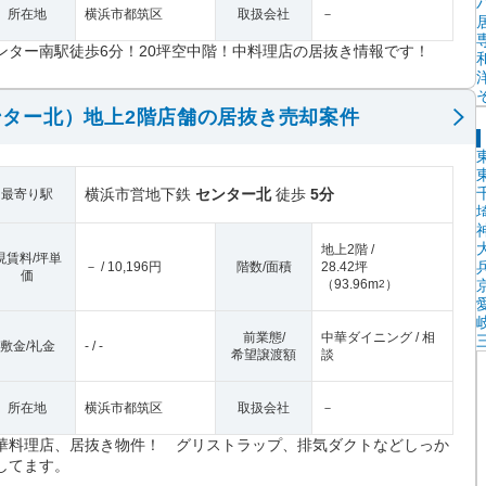
所在地
横浜市都筑区
取扱会社
－
ンター南駅徒歩6分！20坪空中階！中料理店の居抜き情報です！
ター北）地上2階店舗の居抜き売却案件
横浜市営地下鉄
センター北
徒歩
5分
最寄り駅
地上2階 /
現賃料/坪単
－ / 10,196円
階数/面積
28.42坪
価
（
93.96m
）
2
前業態/
中華ダイニング / 相
敷金/礼金
- / -
希望譲渡額
談
所在地
横浜市都筑区
取扱会社
－
華料理店、居抜き物件！ グリストラップ、排気ダクトなどしっか
してます。