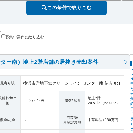
この条件で絞りこむ
募集中案件に絞り込む
ター南）地上2階店舗の居抜き売却案件
横浜市営地下鉄グリーンライン
センター南
徒歩
6分
最寄り駅
現賃料/坪単
地上2階 /
－ / 27,642円
階数/面積
価
20.57坪
（
68.0m
）
2
前業態/
敷金/礼金
- / -
中華料理 / 180万円
希望譲渡額