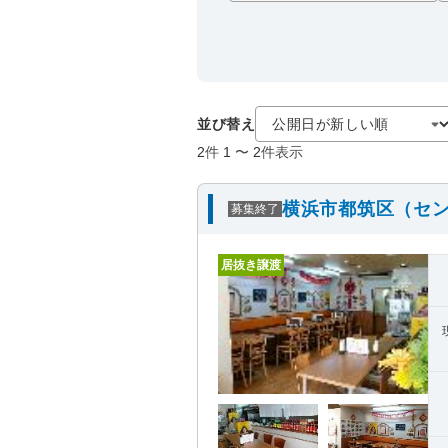
並び替え
2
件
1
〜
2
件表示
横浜市都筑区（セン
募集終了
居抜き譲渡